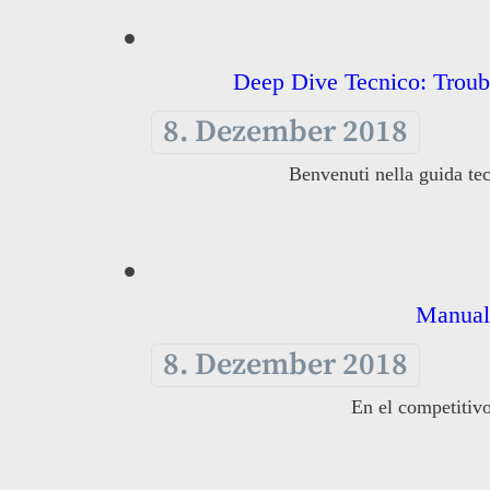
Deep Dive Tecnico: Troub
8. Dezember 2018
Benvenuti nella guida tec
Manual
8. Dezember 2018
En el competitiv