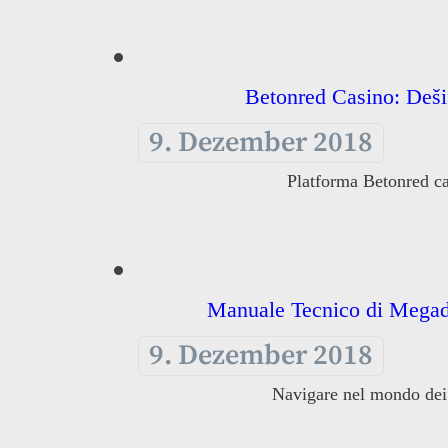
Betonred Casino: Deši
9. Dezember 2018
Platforma Betonred ca
Manuale Tecnico di Megadi
9. Dezember 2018
Navigare nel mondo dei 