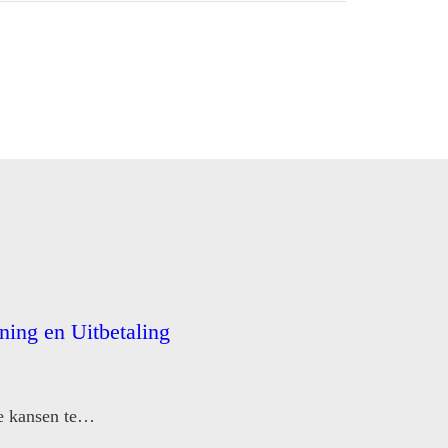
ing en Uitbetaling
je kansen te…