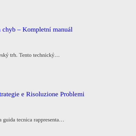
ch chyb – Kompletní manuál
český trh. Tento technický…
rategie e Risoluzione Problemi
ta guida tecnica rappresenta…