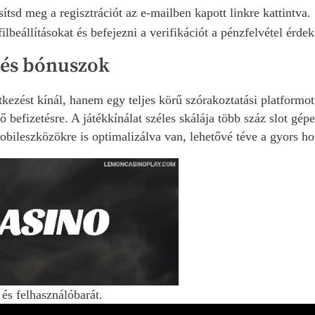
ősítsd meg a regisztrációt az e-mailben kapott linkre kattintva.
filbeállításokat és befejezni a verifikációt a pénzfelvétel érde
 és bónuszok
zést kínál, hanem egy teljes körű szórakoztatási platformot.
befizetésre. A játékkínálat széles skálája több száz slot gépet
mobileszközökre is optimalizálva van, lehetővé téve a gyors h
és felhasználóbarát.