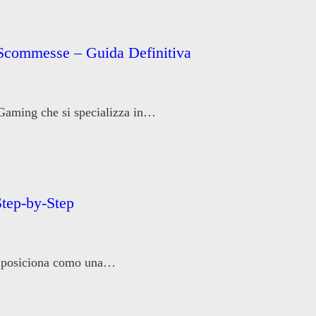
 Scommesse – Guida Definitiva
 iGaming che si specializza in…
tep-by-Step
e posiciona como una…