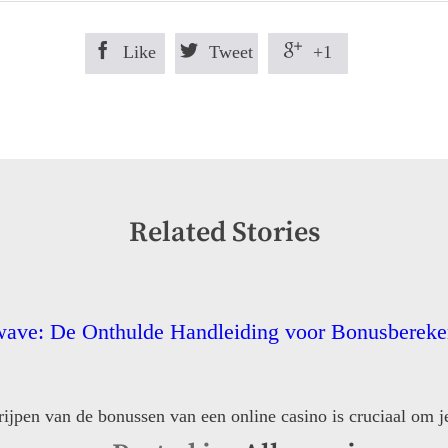



Like
Tweet
+1
Related Stories
ave: De Onthulde Handleiding voor Bonusbereken
rijpen van de bonussen van een online casino is cruciaal om 