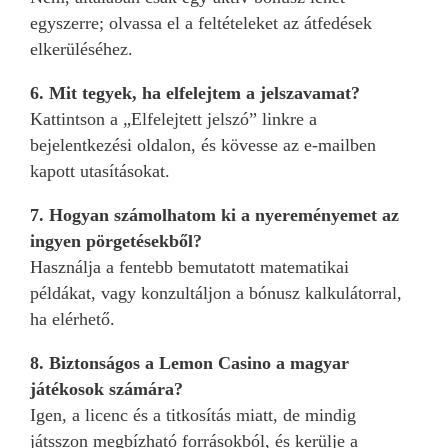
egyszerre; olvassa el a feltételeket az átfedések
elkerüléséhez.
6. Mit tegyek, ha elfelejtem a jelszavamat?
Kattintson a „Elfelejtett jelszó” linkre a
bejelentkezési oldalon, és kövesse az e-mailben
kapott utasításokat.
7. Hogyan számolhatom ki a nyereményemet az
ingyen pörgetésekből?
Használja a fentebb bemutatott matematikai
példákat, vagy konzultáljon a bónusz kalkulátorral,
ha elérhető.
8. Biztonságos a Lemon Casino a magyar
játékosok számára?
Igen, a licenc és a titkosítás miatt, de mindig
játsszon megbízható forrásokból, és kerülje a