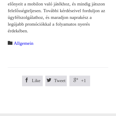
előnyeit a mobilon való játékhoz, és mindig játszon
felelősségteljesen. További kérdéseivel forduljon az
ügyfélszolgálathoz, és maradjon naprakész a
legújabb promóciókkal a folyamatos nyerés
érdekében.
Category

Allgemein



Like
Tweet
+1