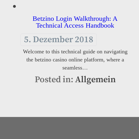
Betzino Login Walkthrough: A
Technical Access Handbook
5. Dezember 2018
Welcome to this technical guide on navigating
the betzino casino online platform, where a
seamless…
Posted in:
Allgemein