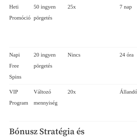
Heti
50 ingyen
25x
7 nap
Promóció
pörgetés
Napi
20 ingyen
Nincs
24 óra
Free
pörgetés
Spins
VIP
Változó
20x
Álland
Program
mennyiség
Bónusz Stratégia és