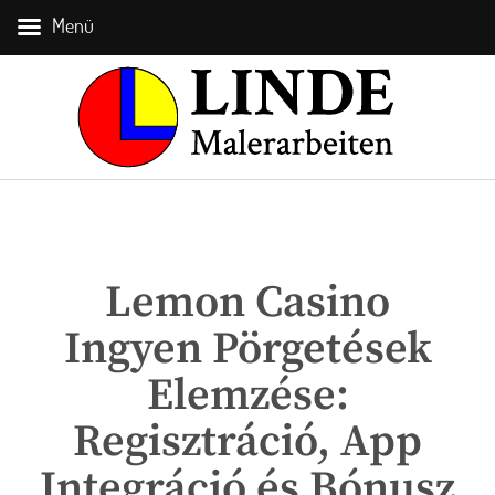
Menü
Lemon Casino
Ingyen Pörgetések
Elemzése:
Regisztráció, App
Integráció és Bónusz