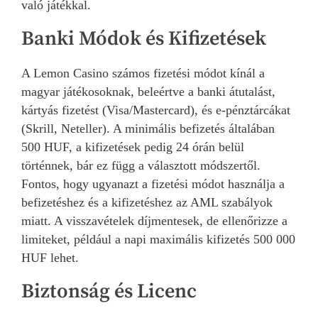
való játékkal.
Banki Módok és Kifizetések
A Lemon Casino számos fizetési módot kínál a
magyar játékosoknak, beleértve a banki átutalást,
kártyás fizetést (Visa/Mastercard), és e-pénztárcákat
(Skrill, Neteller). A minimális befizetés általában
500 HUF, a kifizetések pedig 24 órán belül
történnek, bár ez függ a választott módszertől.
Fontos, hogy ugyanazt a fizetési módot használja a
befizetéshez és a kifizetéshez az AML szabályok
miatt. A visszavételek díjmentesek, de ellenőrizze a
limiteket, például a napi maximális kifizetés 500 000
HUF lehet.
Biztonság és Licenc