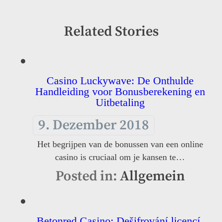
Related Stories
Casino Luckywave: De Onthulde
Handleiding voor Bonusberekening en
Uitbetaling
9. Dezember 2018
Het begrijpen van de bonussen van een online
casino is cruciaal om je kansen te…
Posted in:
Allgemein
Betonred Casino: Dešifrování licencí,