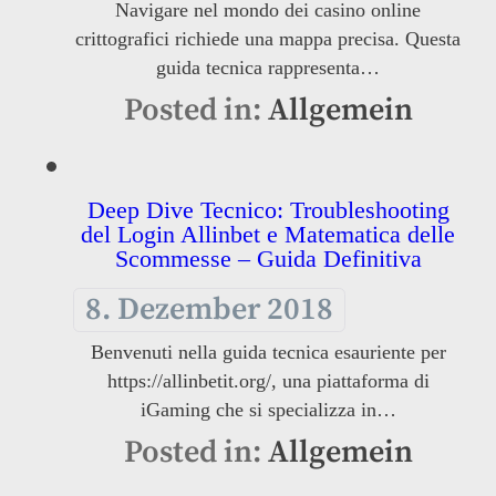
Navigare nel mondo dei casino online
crittografici richiede una mappa precisa. Questa
guida tecnica rappresenta…
Posted in:
Allgemein
Deep Dive Tecnico: Troubleshooting
del Login Allinbet e Matematica delle
Scommesse – Guida Definitiva
8. Dezember 2018
Benvenuti nella guida tecnica esauriente per
https://allinbetit.org/, una piattaforma di
iGaming che si specializza in…
Posted in:
Allgemein