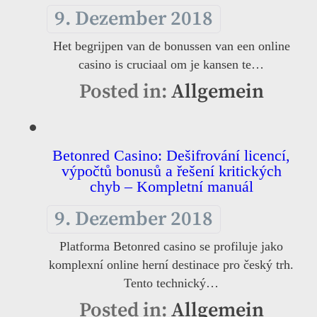
9. Dezember 2018
Het begrijpen van de bonussen van een online
casino is cruciaal om je kansen te…
Posted in:
Allgemein
Betonred Casino: Dešifrování licencí,
výpočtů bonusů a řešení kritických
chyb – Kompletní manuál
9. Dezember 2018
Platforma Betonred casino se profiluje jako
komplexní online herní destinace pro český trh.
Tento technický…
Posted in:
Allgemein