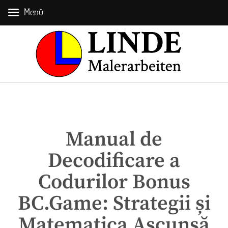
Menü
Manual de
Decodificare a
Codurilor Bonus
BC.Game: Strategii și
Matematica Ascunsă