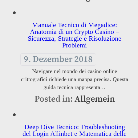
Manuale Tecnico di Megadice:
Anatomia di un Crypto Casino –
Sicurezza, Strategie e Risoluzione
Problemi
9. Dezember 2018
Navigare nel mondo dei casino online
crittografici richiede una mappa precisa. Questa
guida tecnica rappresenta…
Posted in:
Allgemein
Deep Dive Tecnico: Troubleshooting
del Login Allinbet e Matematica delle