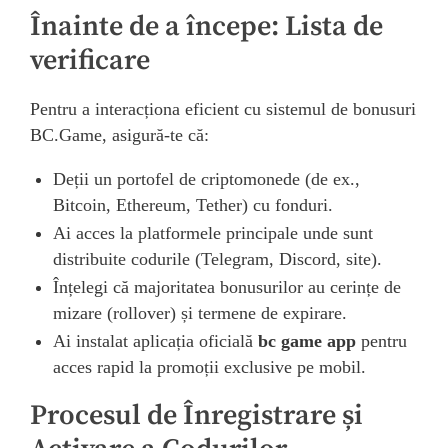
Înainte de a începe: Lista de
verificare
Pentru a interacționa eficient cu sistemul de bonusuri
BC.Game, asigură-te că:
Deții un portofel de criptomonede (de ex.,
Bitcoin, Ethereum, Tether) cu fonduri.
Ai acces la platformele principale unde sunt
distribuite codurile (Telegram, Discord, site).
Înțelegi că majoritatea bonusurilor au cerințe de
mizare (rollover) și termene de expirare.
Ai instalat aplicația oficială
bc game app
pentru
acces rapid la promoții exclusive pe mobil.
Procesul de Înregistrare și