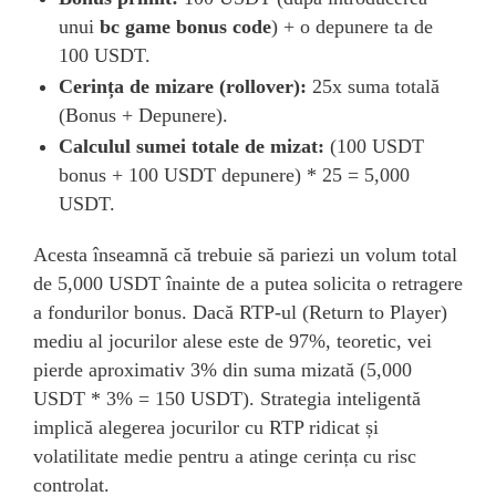
unui
bc game bonus code
) + o depunere ta de
100 USDT.
Cerința de mizare (rollover):
25x suma totală
(Bonus + Depunere).
Calculul sumei totale de mizat:
(100 USDT
bonus + 100 USDT depunere) * 25 = 5,000
USDT.
Acesta înseamnă că trebuie să pariezi un volum total
de 5,000 USDT înainte de a putea solicita o retragere
a fondurilor bonus. Dacă RTP-ul (Return to Player)
mediu al jocurilor alese este de 97%, teoretic, vei
pierde aproximativ 3% din suma mizată (5,000
USDT * 3% = 150 USDT). Strategia inteligentă
implică alegerea jocurilor cu RTP ridicat și
volatilitate medie pentru a atinge cerința cu risc
controlat.