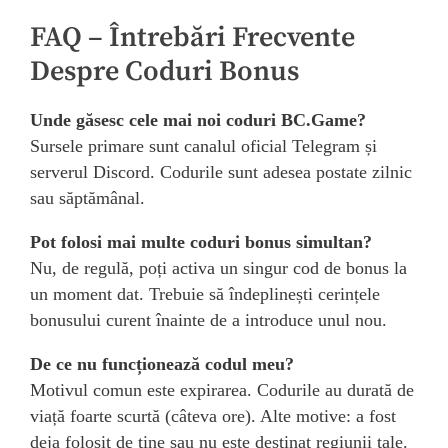
FAQ – Întrebări Frecvente
Despre Coduri Bonus
Unde găsesc cele mai noi coduri BC.Game?
Sursele primare sunt canalul oficial Telegram și
serverul Discord. Codurile sunt adesea postate zilnic
sau săptămânal.
Pot folosi mai multe coduri bonus simultan?
Nu, de regulă, poți activa un singur cod de bonus la
un moment dat. Trebuie să îndeplinești cerințele
bonusului curent înainte de a introduce unul nou.
De ce nu funcționează codul meu?
Motivul comun este expirarea. Codurile au durată de
viață foarte scurtă (câteva ore). Alte motive: a fost
deja folosit de tine sau nu este destinat regiunii tale.