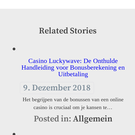
Related Stories
Casino Luckywave: De Onthulde
Handleiding voor Bonusberekening en
Uitbetaling
9. Dezember 2018
Het begrijpen van de bonussen van een online
casino is cruciaal om je kansen te…
Posted in:
Allgemein