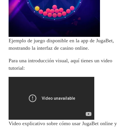
Ejemplo de juego disponible en la app de JugaBet,
mostrando la interfaz de casino online.
Para una introducción visual, aquí tienes un video
tutorial:
Video explicativo sobre cómo usar JugaBet online y