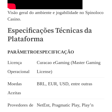
Visão geral do ambiente e jogabilidade no Spinoloco
Casino.
Especificações Técnicas da
Plataforma
PARÂMETRO
ESPECIFICAÇÃO
Licença
Curacao eGaming (Master Gaming
Operacional
License)
Moedas
BRL, EUR, USD, entre outras
Aceitas
Provedores de
NetEnt, Pragmatic Play, Play’n