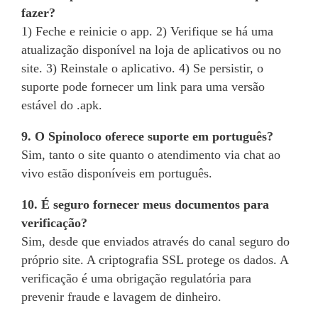
fazer?
1) Feche e reinicie o app. 2) Verifique se há uma
atualização disponível na loja de aplicativos ou no
site. 3) Reinstale o aplicativo. 4) Se persistir, o
suporte pode fornecer um link para uma versão
estável do .apk.
9. O Spinoloco oferece suporte em português?
Sim, tanto o site quanto o atendimento via chat ao
vivo estão disponíveis em português.
10. É seguro fornecer meus documentos para
verificação?
Sim, desde que enviados através do canal seguro do
próprio site. A criptografia SSL protege os dados. A
verificação é uma obrigação regulatória para
prevenir fraude e lavagem de dinheiro.