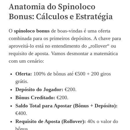
Anatomia do Spinoloco
Bonus: Cálculos e Estratégia
O
spinoloco bonus
de boas-vindas é uma oferta
combinada para os primeiros depósitos. A chave para
aproveitá-lo está no entendimento do „rollover“ ou
requisito de aposta. Vamos desmontar a matemática
com um cenário:
Oferta:
100% de bônus até €500 + 200 giros
grátis.
Depósito do Jogador:
€200.
Bônus Creditado:
€200.
Saldo Total para Apostar (Bônus + Depósito):
€400.
Requisito de Aposta (Rollover):
40x o valor do
bônus.