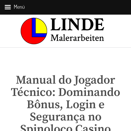
Menü
Manual do Jogador
Técnico: Dominando
Bônus, Login e
Segurança no
Spinoloco Casino