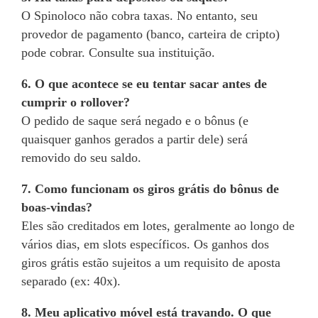
O Spinoloco não cobra taxas. No entanto, seu
provedor de pagamento (banco, carteira de cripto)
pode cobrar. Consulte sua instituição.
6. O que acontece se eu tentar sacar antes de
cumprir o rollover?
O pedido de saque será negado e o bônus (e
quaisquer ganhos gerados a partir dele) será
removido do seu saldo.
7. Como funcionam os giros grátis do bônus de
boas-vindas?
Eles são creditados em lotes, geralmente ao longo de
vários dias, em slots específicos. Os ganhos dos
giros grátis estão sujeitos a um requisito de aposta
separado (ex: 40x).
8. Meu aplicativo móvel está travando. O que