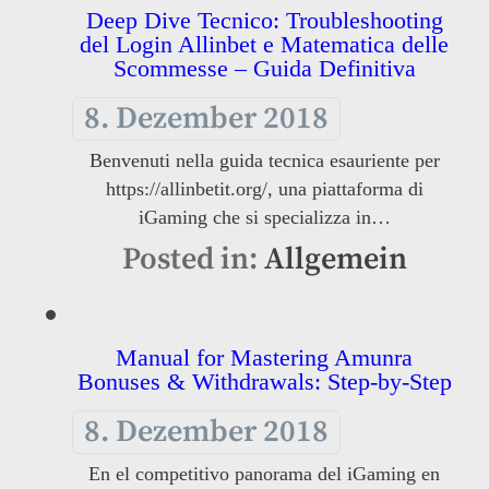
Deep Dive Tecnico: Troubleshooting
del Login Allinbet e Matematica delle
Scommesse – Guida Definitiva
8. Dezember 2018
Benvenuti nella guida tecnica esauriente per
https://allinbetit.org/, una piattaforma di
iGaming che si specializza in…
Posted in:
Allgemein
Manual for Mastering Amunra
Bonuses & Withdrawals: Step-by-Step
8. Dezember 2018
En el competitivo panorama del iGaming en