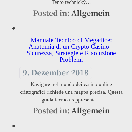
Tento technický…
Posted in:
Allgemein
Manuale Tecnico di Megadice:
Anatomia di un Crypto Casino –
Sicurezza, Strategie e Risoluzione
Problemi
9. Dezember 2018
Navigare nel mondo dei casino online
crittografici richiede una mappa precisa. Questa
guida tecnica rappresenta…
Posted in:
Allgemein