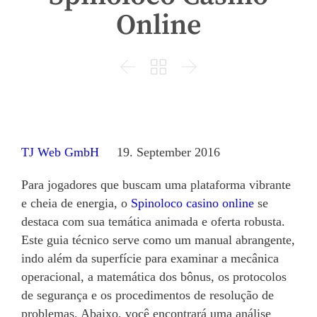
Online



TJ Web GmbH
19. September 2016
Para jogadores que buscam uma plataforma vibrante
e cheia de energia, o
Spinoloco casino online
se
destaca com sua temática animada e oferta robusta.
Este guia técnico serve como um manual abrangente,
indo além da superfície para examinar a mecânica
operacional, a matemática dos bônus, os protocolos
de segurança e os procedimentos de resolução de
problemas. Abaixo, você encontrará uma análise