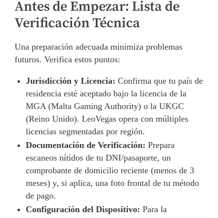
Antes de Empezar: Lista de
Verificación Técnica
Una preparación adecuada minimiza problemas
futuros. Verifica estos puntos:
Jurisdicción y Licencia:
Confirma que tu país de
residencia esté aceptado bajo la licencia de la
MGA (Malta Gaming Authority) o la UKGC
(Reino Unido). LeoVegas opera con múltiples
licencias segmentadas por región.
Documentación de Verificación:
Prepara
escaneos nítidos de tu DNI/pasaporte, un
comprobante de domicilio reciente (menos de 3
meses) y, si aplica, una foto frontal de tu método
de pago.
Configuración del Dispositivo:
Para la