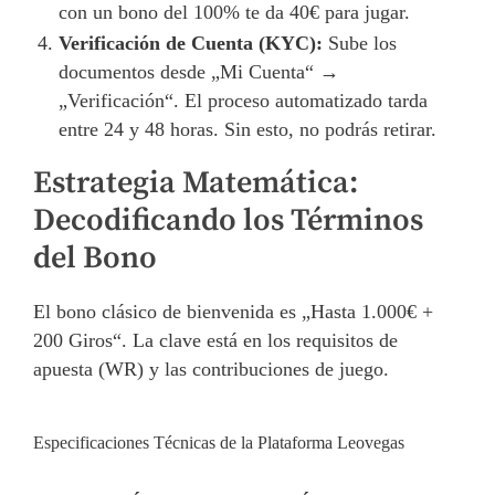
con un bono del 100% te da 40€ para jugar.
Verificación de Cuenta (KYC):
Sube los
documentos desde „Mi Cuenta“ →
„Verificación“. El proceso automatizado tarda
entre 24 y 48 horas. Sin esto, no podrás retirar.
Estrategia Matemática:
Decodificando los Términos
del Bono
El bono clásico de bienvenida es „Hasta 1.000€ +
200 Giros“. La clave está en los requisitos de
apuesta (WR) y las contribuciones de juego.
Especificaciones Técnicas de la Plataforma Leovegas