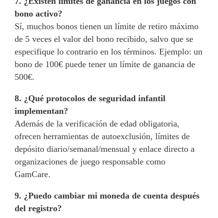
7. ¿Existen límites de ganancia en los juegos con
bono activo?
Sí, muchos bonos tienen un límite de retiro máximo
de 5 veces el valor del bono recibido, salvo que se
especifique lo contrario en los términos. Ejemplo: un
bono de 100€ puede tener un límite de ganancia de
500€.
8. ¿Qué protocolos de seguridad infantil
implementan?
Además de la verificación de edad obligatoria,
ofrecen herramientas de autoexclusión, límites de
depósito diario/semanal/mensual y enlace directo a
organizaciones de juego responsable como
GamCare.
9. ¿Puedo cambiar mi moneda de cuenta después
del registro?