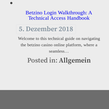
Betzino Login Walkthrough: A
Technical Access Handbook
5. Dezember 2018
Welcome to this technical guide on navigating
the betzino casino online platform, where a
seamless…
Posted in:
Allgemein