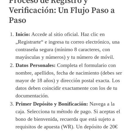
Proceso de Registro y
Verificación: Un Flujo Paso a
Paso
Inicio:
Accede al sitio oficial. Haz clic en
„Registrarte“ e ingresa tu correo electrónico, una
contraseña segura (mínimo 8 caracteres, con
mayúsculas y números) y tu número de móvil.
Datos Personales:
Completa el formulario con
nombre, apellidos, fecha de nacimiento (debes ser
mayor de 18 años) y dirección postal exacta. Los
datos deben coincidir exactamente con los de tu
documentación.
Primer Depósito y Bonificación:
Navega a la
caja. Selecciona tu método de pago. Si aceptas el
bono de bienvenida, recuerda que está sujeto a
requisitos de apuesta (WR). Un depósito de 20€