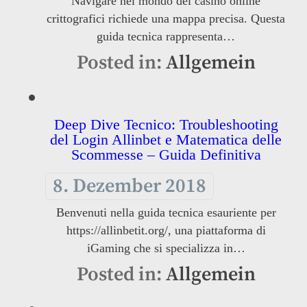
Navigare nel mondo dei casino online
crittografici richiede una mappa precisa. Questa
guida tecnica rappresenta…
Posted in:
Allgemein
Deep Dive Tecnico: Troubleshooting
del Login Allinbet e Matematica delle
Scommesse – Guida Definitiva
8. Dezember 2018
Benvenuti nella guida tecnica esauriente per
https://allinbetit.org/, una piattaforma di
iGaming che si specializza in…
Posted in:
Allgemein