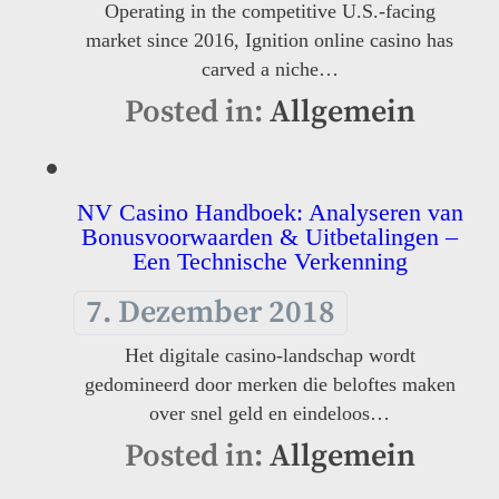
Operating in the competitive U.S.-facing
market since 2016, Ignition online casino has
carved a niche…
Posted in:
Allgemein
NV Casino Handboek: Analyseren van
Bonusvoorwaarden & Uitbetalingen –
Een Technische Verkenning
7. Dezember 2018
Het digitale casino-landschap wordt
gedomineerd door merken die beloftes maken
over snel geld en eindeloos…
Posted in:
Allgemein