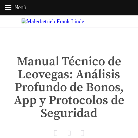
Menü
Manual Técnico de
Leovegas: Análisis
Profundo de Bonos,
App y Protocolos de
Seguridad


