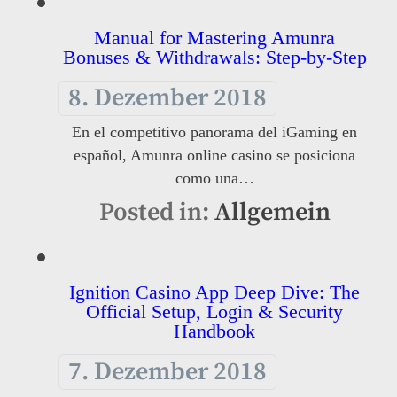
Manual for Mastering Amunra
Bonuses & Withdrawals: Step-by-Step
8. Dezember 2018
En el competitivo panorama del iGaming en
español, Amunra online casino se posiciona
como una…
Posted in:
Allgemein
Ignition Casino App Deep Dive: The
Official Setup, Login & Security
Handbook
7. Dezember 2018