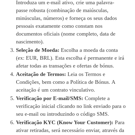
Introduza um e-mail ativo, crie uma palavra-
passe robusta (combinação de maiúsculas,
minúsculas, números) e forneça os seus dados
pessoais exatamente como constam nos
documentos oficiais (nome completo, data de
nascimento).
Seleção de Moeda:
Escolha a moeda da conta
(ex: EUR, BRL). Esta escolha é permanente e irá
afetar todas as transações e ofertas de bónus.
Aceitação de Termos:
Leia os Termos e
Condições, bem como a Política de Bónus. A
aceitação é um contrato vinculativo.
Verificação por E-mail/SMS:
Complete a
verificação inicial clicando no link enviado para o
seu e-mail ou introduzindo o código SMS.
Verificação KYC (Know Your Customer):
Para
ativar retiradas, será necessário enviar, através da