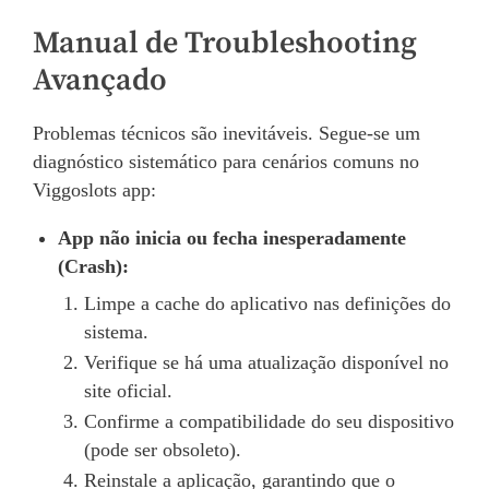
Manual de Troubleshooting
Avançado
Problemas técnicos são inevitáveis. Segue-se um
diagnóstico sistemático para cenários comuns no
Viggoslots app:
App não inicia ou fecha inesperadamente
(Crash):
Limpe a cache do aplicativo nas definições do
sistema.
Verifique se há uma atualização disponível no
site oficial.
Confirme a compatibilidade do seu dispositivo
(pode ser obsoleto).
Reinstale a aplicação, garantindo que o