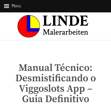
Menü
Manual Técnico:
Desmistificando o
Viggoslots App –
Guia Definitivo