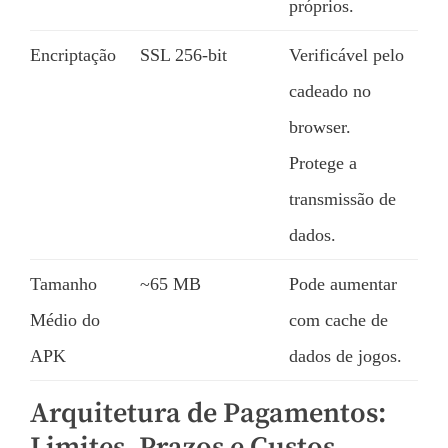
próprios.
Encriptação
SSL 256-bit
Verificável pelo
cadeado no
browser.
Protege a
transmissão de
dados.
Tamanho
~65 MB
Pode aumentar
Médio do
com cache de
APK
dados de jogos.
Arquitetura de Pagamentos:
Limites, Prazos e Custos