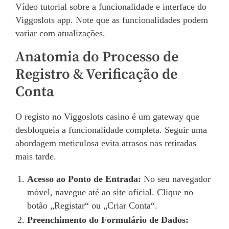
Vídeo tutorial sobre a funcionalidade e interface do
Viggoslots app. Note que as funcionalidades podem
variar com atualizações.
Anatomia do Processo de
Registro & Verificação de
Conta
O registo no Viggoslots casino é um gateway que
desbloqueia a funcionalidade completa. Seguir uma
abordagem meticulosa evita atrasos nas retiradas
mais tarde.
Acesso ao Ponto de Entrada:
No seu navegador
móvel, navegue até ao site oficial. Clique no
botão „Registar“ ou „Criar Conta“.
Preenchimento do Formulário de Dados: