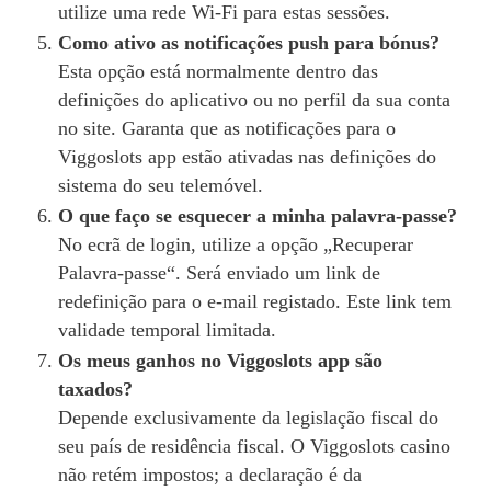
utilize uma rede Wi-Fi para estas sessões.
Como ativo as notificações push para bónus?
Esta opção está normalmente dentro das
definições do aplicativo ou no perfil da sua conta
no site. Garanta que as notificações para o
Viggoslots app estão ativadas nas definições do
sistema do seu telemóvel.
O que faço se esquecer a minha palavra-passe?
No ecrã de login, utilize a opção „Recuperar
Palavra-passe“. Será enviado um link de
redefinição para o e-mail registado. Este link tem
validade temporal limitada.
Os meus ganhos no Viggoslots app são
taxados?
Depende exclusivamente da legislação fiscal do
seu país de residência fiscal. O Viggoslots casino
não retém impostos; a declaração é da