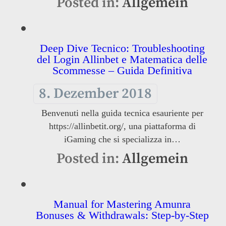
Posted in:
Allgemein
Deep Dive Tecnico: Troubleshooting
del Login Allinbet e Matematica delle
Scommesse – Guida Definitiva
8. Dezember 2018
Benvenuti nella guida tecnica esauriente per
https://allinbetit.org/, una piattaforma di
iGaming che si specializza in…
Posted in:
Allgemein
Manual for Mastering Amunra
Bonuses & Withdrawals: Step-by-Step