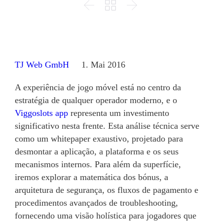



TJ Web GmbH
1. Mai 2016
A experiência de jogo móvel está no centro da
estratégia de qualquer operador moderno, e o
Viggoslots app
representa um investimento
significativo nesta frente. Esta análise técnica serve
como um whitepaper exaustivo, projetado para
desmontar a aplicação, a plataforma e os seus
mecanismos internos. Para além da superfície,
iremos explorar a matemática dos bónus, a
arquitetura de segurança, os fluxos de pagamento e
procedimentos avançados de troubleshooting,
fornecendo uma visão holística para jogadores que