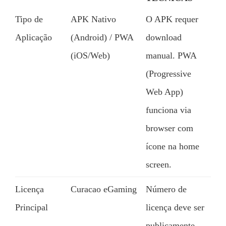
Tipo de
APK Nativo
O APK requer
Aplicação
(Android) / PWA
download
(iOS/Web)
manual. PWA
(Progressive
Web App)
funciona via
browser com
ícone na home
screen.
Licença
Curacao eGaming
Número de
Principal
licença deve ser
publicamente