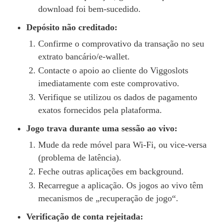
download foi bem-sucedido.
Depósito não creditado:
Confirme o comprovativo da transação no seu
extrato bancário/e-wallet.
Contacte o apoio ao cliente do Viggoslots
imediatamente com este comprovativo.
Verifique se utilizou os dados de pagamento
exatos fornecidos pela plataforma.
Jogo trava durante uma sessão ao vivo:
Mude da rede móvel para Wi-Fi, ou vice-versa
(problema de latência).
Feche outras aplicações em background.
Recarregue a aplicação. Os jogos ao vivo têm
mecanismos de „recuperação de jogo“.
Verificação de conta rejeitada: