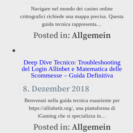
Navigare nel mondo dei casino online
crittografici richiede una mappa precisa. Questa
guida tecnica rappresenta…
Posted in:
Allgemein
Deep Dive Tecnico: Troubleshooting
del Login Allinbet e Matematica delle
Scommesse – Guida Definitiva
8. Dezember 2018
Benvenuti nella guida tecnica esauriente per
https://allinbetit.org/, una piattaforma di
iGaming che si specializza in…
Posted in:
Allgemein