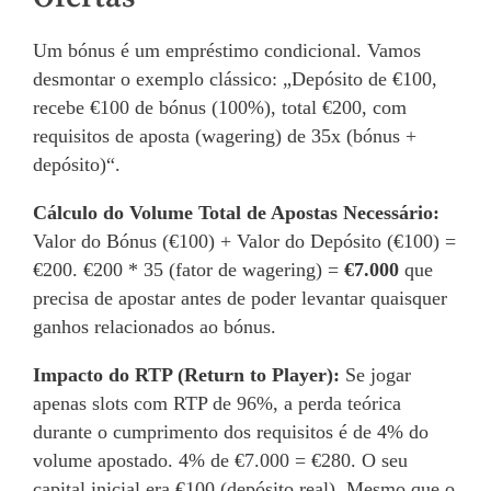
Um bónus é um empréstimo condicional. Vamos
desmontar o exemplo clássico: „Depósito de €100,
recebe €100 de bónus (100%), total €200, com
requisitos de aposta (wagering) de 35x (bónus +
depósito)“.
Cálculo do Volume Total de Apostas Necessário:
Valor do Bónus (€100) + Valor do Depósito (€100) =
€200. €200 * 35 (fator de wagering) =
€7.000
que
precisa de apostar antes de poder levantar quaisquer
ganhos relacionados ao bónus.
Impacto do RTP (Return to Player):
Se jogar
apenas slots com RTP de 96%, a perda teórica
durante o cumprimento dos requisitos é de 4% do
volume apostado. 4% de €7.000 = €280. O seu
capital inicial era €100 (depósito real). Mesmo que o