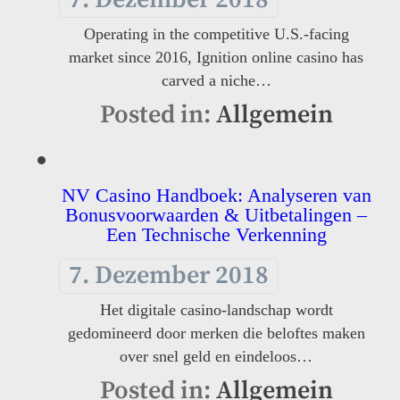
Operating in the competitive U.S.-facing
market since 2016, Ignition online casino has
carved a niche…
Posted in:
Allgemein
NV Casino Handboek: Analyseren van
Bonusvoorwaarden & Uitbetalingen –
Een Technische Verkenning
7. Dezember 2018
Het digitale casino-landschap wordt
gedomineerd door merken die beloftes maken
over snel geld en eindeloos…
Posted in:
Allgemein