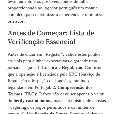
levantamento e os possíveis pontos de falha,
proporcionando ao jogador português um manual
completo para maximizar a experiência e minimizar
os riscos.
Antes de Começar: Lista de
Verificação Essencial
Antes de clicar em „Registar“, valide estes pontos
cruciais para alinhar expectativas e garantir uma
jornada segura: 1.
Licença e Regulação
: Confirme
que a operação é licenciada pela SRIJ (Serviço de
Regulação e Inspeção de Jogos), garantindo
legalidade em Portugal. 2.
Compreensão dos
Termos
(T&C): O foco não deve ser apenas o valor
do
betify casino bonus
, mas os requisitos de apostas
(wagering), os jogos permitidos e os limites de
tempo. 3.
Verificação de Conta
: Prepare cópias do