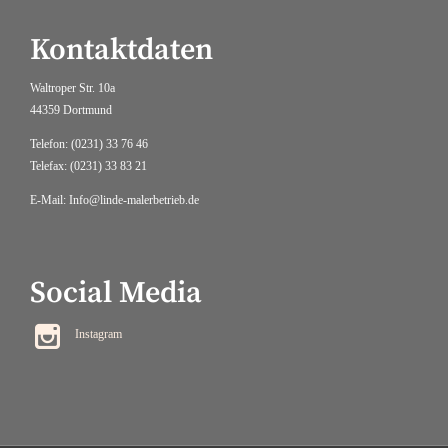
Kontaktdaten
Waltroper Str. 10a
44359 Dortmund
Telefon: (0231) 33 76 46
Telefax: (0231) 33 83 21
E-Mail: Info@linde-malerbetrieb.de
Social Media

Instagram