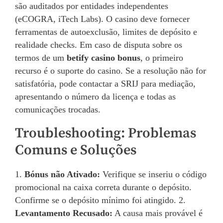
são auditados por entidades independentes
(eCOGRA, iTech Labs). O casino deve fornecer
ferramentas de autoexclusão, limites de depósito e
realidade checks. Em caso de disputa sobre os
termos de um
betify casino bonus
, o primeiro
recurso é o suporte do casino. Se a resolução não for
satisfatória, pode contactar a SRIJ para mediação,
apresentando o número da licença e todas as
comunicações trocadas.
Troubleshooting: Problemas
Comuns e Soluções
1.
Bónus não Ativado:
Verifique se inseriu o código
promocional na caixa correta durante o depósito.
Confirme se o depósito mínimo foi atingido. 2.
Levantamento Recusado:
A causa mais provável é