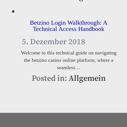
Betzino Login Walkthrough: A
Technical Access Handbook
5. Dezember 2018
Welcome to this technical guide on navigating
the betzino casino online platform, where a
seamless…
Posted in:
Allgemein