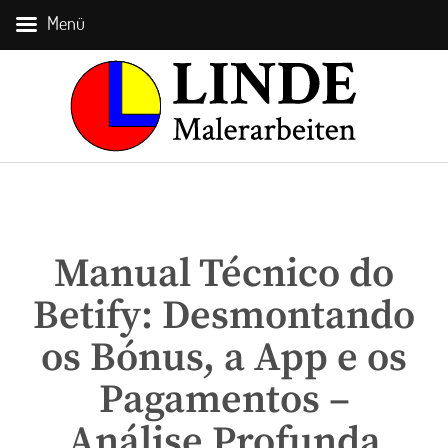
Menü
Manual Técnico do
Betify: Desmontando
os Bónus, a App e os
Pagamentos –
Análise Profunda