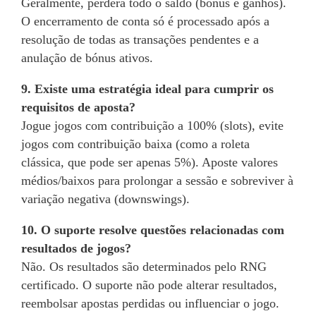
Geralmente, perderá todo o saldo (bónus e ganhos).
O encerramento de conta só é processado após a
resolução de todas as transações pendentes e a
anulação de bónus ativos.
9. Existe uma estratégia ideal para cumprir os
requisitos de aposta?
Jogue jogos com contribuição a 100% (slots), evite
jogos com contribuição baixa (como a roleta
clássica, que pode ser apenas 5%). Aposte valores
médios/baixos para prolongar a sessão e sobreviver à
variação negativa (downswings).
10. O suporte resolve questões relacionadas com
resultados de jogos?
Não. Os resultados são determinados pelo RNG
certificado. O suporte não pode alterar resultados,
reembolsar apostas perdidas ou influenciar o jogo.