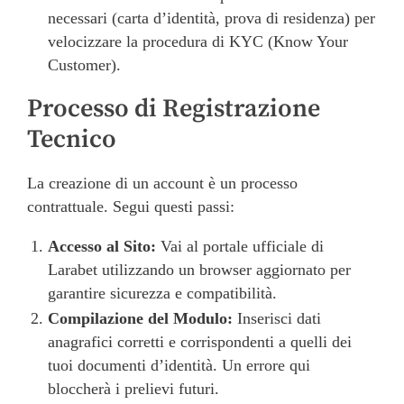
necessari (carta d’identità, prova di residenza) per
velocizzare la procedura di KYC (Know Your
Customer).
Processo di Registrazione
Tecnico
La creazione di un account è un processo
contrattuale. Segui questi passi:
Accesso al Sito:
Vai al portale ufficiale di
Larabet utilizzando un browser aggiornato per
garantire sicurezza e compatibilità.
Compilazione del Modulo:
Inserisci dati
anagrafici corretti e corrispondenti a quelli dei
tuoi documenti d’identità. Un errore qui
bloccherà i prelievi futuri.