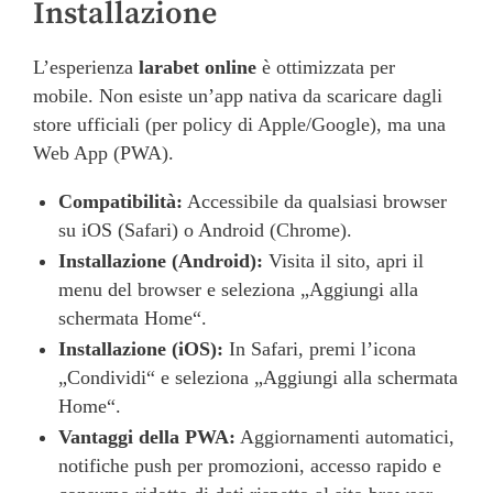
Installazione
L’esperienza
larabet online
è ottimizzata per
mobile. Non esiste un’app nativa da scaricare dagli
store ufficiali (per policy di Apple/Google), ma una
Web App (PWA).
Compatibilità:
Accessibile da qualsiasi browser
su iOS (Safari) o Android (Chrome).
Installazione (Android):
Visita il sito, apri il
menu del browser e seleziona „Aggiungi alla
schermata Home“.
Installazione (iOS):
In Safari, premi l’icona
„Condividi“ e seleziona „Aggiungi alla schermata
Home“.
Vantaggi della PWA:
Aggiornamenti automatici,
notifiche push per promozioni, accesso rapido e