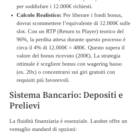
per soddisfare i 12.000€ richiesti.
Calcolo Realistico:
Per liberare i fondi bonus,
dovrai scommettere l’equivalente di 12.000€ sulle
slot. Con un RTP (Return to Player) teorico del
96%, la perdita attesa durante questo processo è
circa il 4% di 12.000€ = 480€. Questo supera il
valore del bonus ricevuto (200€). La strategia
ottimale è scegliere bonus con wagering basso
(es. 20x) o concentrarsi sui giri gratuiti con
requisiti più favorevoli.
Sistema Bancario: Depositi e
Prelievi
La fluidità finanziaria è essenziale. Larabet offre un
ventaglio standard di opzioni: