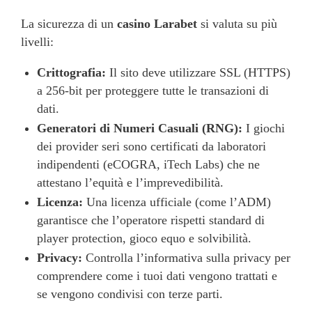
La sicurezza di un
casino Larabet
si valuta su più
livelli:
Crittografia:
Il sito deve utilizzare SSL (HTTPS)
a 256-bit per proteggere tutte le transazioni di
dati.
Generatori di Numeri Casuali (RNG):
I giochi
dei provider seri sono certificati da laboratori
indipendenti (eCOGRA, iTech Labs) che ne
attestano l’equità e l’imprevedibilità.
Licenza:
Una licenza ufficiale (come l’ADM)
garantisce che l’operatore rispetti standard di
player protection, gioco equo e solvibilità.
Privacy:
Controlla l’informativa sulla privacy per
comprendere come i tuoi dati vengono trattati e
se vengono condivisi con terze parti.