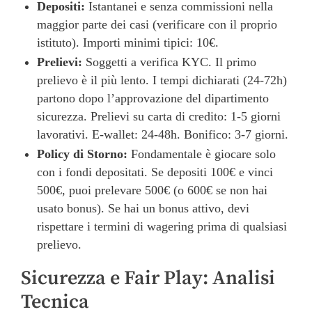
Depositi:
Istantanei e senza commissioni nella
maggior parte dei casi (verificare con il proprio
istituto). Importi minimi tipici: 10€.
Prelievi:
Soggetti a verifica KYC. Il primo
prelievo è il più lento. I tempi dichiarati (24-72h)
partono dopo l’approvazione del dipartimento
sicurezza. Prelievi su carta di credito: 1-5 giorni
lavorativi. E-wallet: 24-48h. Bonifico: 3-7 giorni.
Policy di Storno:
Fondamentale è giocare solo
con i fondi depositati. Se depositi 100€ e vinci
500€, puoi prelevare 500€ (o 600€ se non hai
usato bonus). Se hai un bonus attivo, devi
rispettare i termini di wagering prima di qualsiasi
prelievo.
Sicurezza e Fair Play: Analisi
Tecnica