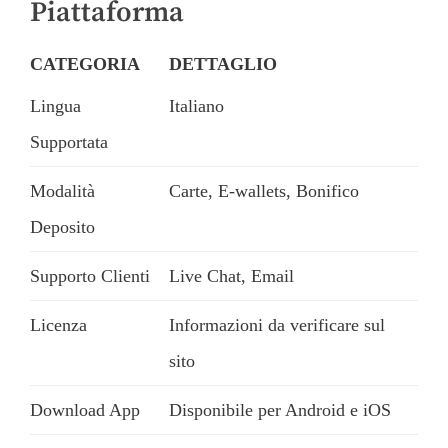
Piattaforma
CATEGORIA
DETTAGLIO
Lingua
Italiano
Supportata
Modalità
Carte, E-wallets, Bonifico
Deposito
Supporto Clienti
Live Chat, Email
Licenza
Informazioni da verificare sul
sito
Download App
Disponibile per Android e iOS