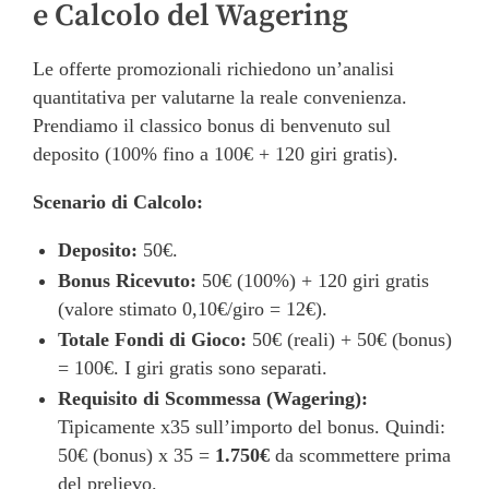
e Calcolo del Wagering
Le offerte promozionali richiedono un’analisi
quantitativa per valutarne la reale convenienza.
Prendiamo il classico bonus di benvenuto sul
deposito (100% fino a 100€ + 120 giri gratis).
Scenario di Calcolo:
Deposito:
50€.
Bonus Ricevuto:
50€ (100%) + 120 giri gratis
(valore stimato 0,10€/giro = 12€).
Totale Fondi di Gioco:
50€ (reali) + 50€ (bonus)
= 100€. I giri gratis sono separati.
Requisito di Scommessa (Wagering):
Tipicamente x35 sull’importo del bonus. Quindi:
50€ (bonus) x 35 =
1.750€
da scommettere prima
del prelievo.