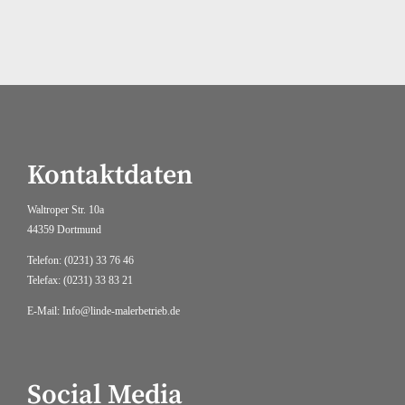
Kontaktdaten
Waltroper Str. 10a
44359 Dortmund
Telefon: (0231) 33 76 46
Telefax: (0231) 33 83 21
E-Mail: Info@linde-malerbetrieb.de
Social Media