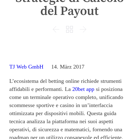
del Payout



TJ Web GmbH
14. März 2017
L’ecosistema del betting online richiede strumenti
affidabili e performanti. La
20bet app
si posiziona
come un terminale operativo completo, unificando
scommesse sportive e casino in un’interfaccia
ottimizzata per dispositivi mobili. Questa guida
tecnica analizza la piattaforma nei suoi aspetti
operativi, di sicurezza e matematici, fornendo una
roadmap per un utilizzo consapevole ed efficiente.