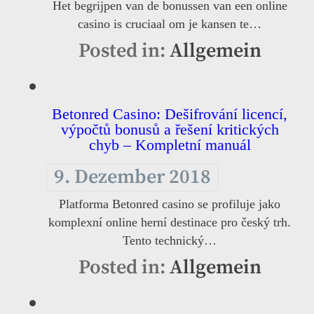
Het begrijpen van de bonussen van een online
casino is cruciaal om je kansen te…
Posted in:
Allgemein
Betonred Casino: Dešifrování licencí,
výpočtů bonusů a řešení kritických
chyb – Kompletní manuál
9. Dezember 2018
Platforma Betonred casino se profiluje jako
komplexní online herní destinace pro český trh.
Tento technický…
Posted in:
Allgemein