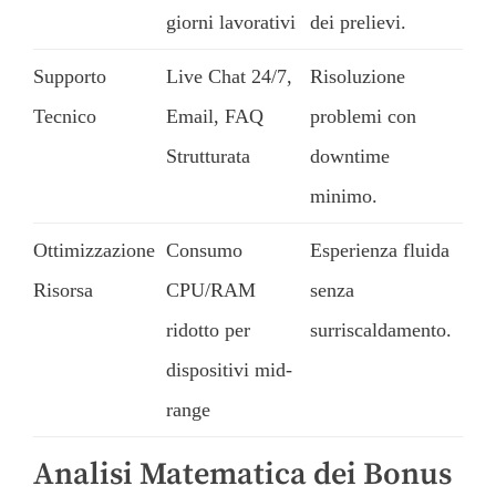
giorni lavorativi
dei prelievi.
Supporto
Live Chat 24/7,
Risoluzione
Tecnico
Email, FAQ
problemi con
Strutturata
downtime
minimo.
Ottimizzazione
Consumo
Esperienza fluida
Risorsa
CPU/RAM
senza
ridotto per
surriscaldamento.
dispositivi mid-
range
Analisi Matematica dei Bonus