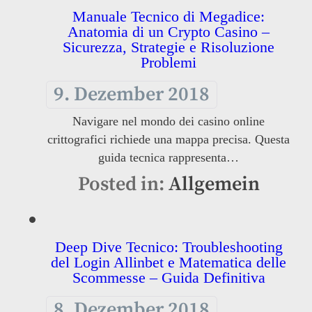
Manuale Tecnico di Megadice:
Anatomia di un Crypto Casino –
Sicurezza, Strategie e Risoluzione
Problemi
9. Dezember 2018
Navigare nel mondo dei casino online
crittografici richiede una mappa precisa. Questa
guida tecnica rappresenta…
Posted in:
Allgemein
Deep Dive Tecnico: Troubleshooting
del Login Allinbet e Matematica delle
Scommesse – Guida Definitiva
8. Dezember 2018