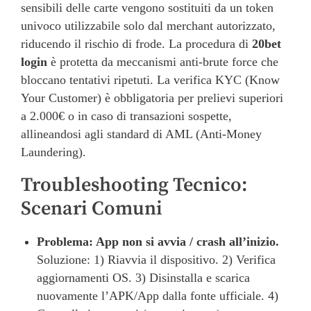
sensibili delle carte vengono sostituiti da un token
univoco utilizzabile solo dal merchant autorizzato,
riducendo il rischio di frode. La procedura di
20bet
login
è protetta da meccanismi anti-brute force che
bloccano tentativi ripetuti. La verifica KYC (Know
Your Customer) è obbligatoria per prelievi superiori
a 2.000€ o in caso di transazioni sospette,
allineandosi agli standard di AML (Anti-Money
Laundering).
Troubleshooting Tecnico:
Scenari Comuni
Problema: App non si avvia / crash all’inizio.
Soluzione: 1) Riavvia il dispositivo. 2) Verifica
aggiornamenti OS. 3) Disinstalla e scarica
nuovamente l’APK/App dalla fonte ufficiale. 4)