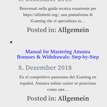
Benvenuti nella guida tecnica esauriente per
https://allinbetit.org/, una piattaforma di
iGaming che si specializza in…
Posted in:
Allgemein
Manual for Mastering Amunra
Bonuses & Withdrawals: Step-by-Step
8. Dezember 2018
En el competitivo panorama del iGaming en
español, Amunra online casino se posiciona
como una…
Posted in:
Allgemein