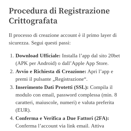
Procedura di Registrazione
Crittografata
Il processo di creazione account è il primo layer di
sicurezza. Segui questi passi:
Download Ufficiale:
Installa l’app dal sito 20bet
(APK per Android) o dall’Apple App Store.
Avvio e Richiesta di Creazione:
Apri l’app e
premi il pulsante „Registrazione“.
Inserimento Dati Protetti (SSL):
Compila il
modulo con email, password complessa (min. 8
caratteri, maiuscole, numeri) e valuta preferita
(EUR).
Conferma e Verifica a Due Fattori (2FA):
Conferma l’account via link email. Attiva