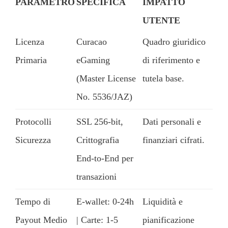
PARAMETRO
SPECIFICA
IMPATTO
UTENTE
Licenza
Curacao
Quadro giuridico
Primaria
eGaming
di riferimento e
(Master License
tutela base.
No. 5536/JAZ)
Protocolli
SSL 256-bit,
Dati personali e
Sicurezza
Crittografia
finanziari cifrati.
End-to-End per
transazioni
Tempo di
E-wallet: 0-24h
Liquidità e
Payout Medio
| Carte: 1-5
pianificazione