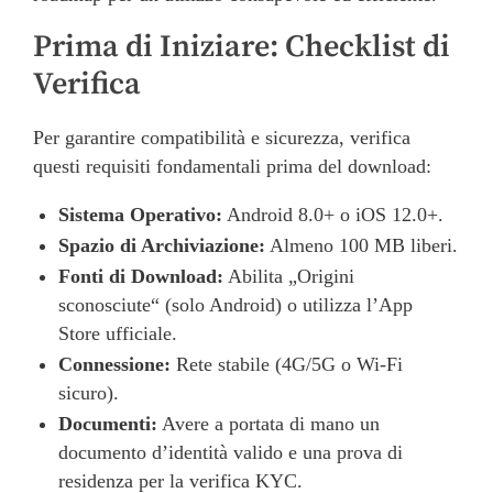
Prima di Iniziare: Checklist di
Verifica
Per garantire compatibilità e sicurezza, verifica
questi requisiti fondamentali prima del download:
Sistema Operativo:
Android 8.0+ o iOS 12.0+.
Spazio di Archiviazione:
Almeno 100 MB liberi.
Fonti di Download:
Abilita „Origini
sconosciute“ (solo Android) o utilizza l’App
Store ufficiale.
Connessione:
Rete stabile (4G/5G o Wi-Fi
sicuro).
Documenti:
Avere a portata di mano un
documento d’identità valido e una prova di
residenza per la verifica KYC.