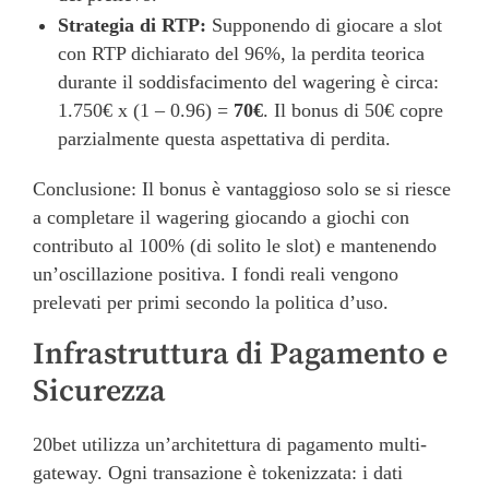
Strategia di RTP:
Supponendo di giocare a slot
con RTP dichiarato del 96%, la perdita teorica
durante il soddisfacimento del wagering è circa:
1.750€ x (1 – 0.96) =
70€
. Il bonus di 50€ copre
parzialmente questa aspettativa di perdita.
Conclusione: Il bonus è vantaggioso solo se si riesce
a completare il wagering giocando a giochi con
contributo al 100% (di solito le slot) e mantenendo
un’oscillazione positiva. I fondi reali vengono
prelevati per primi secondo la politica d’uso.
Infrastruttura di Pagamento e
Sicurezza
20bet utilizza un’architettura di pagamento multi-
gateway. Ogni transazione è tokenizzata: i dati