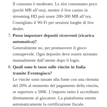
Il consumo è moderato. Le slot consumano poco
(pochi MB all’ora), mentre il live casino in
streaming HD può usare 200-300 MB all’ora.
Consigliato il Wi-Fi per sessioni lunghe di live
dealer.
Posso impostare depositi ricorrenti (ricarica
automatica)?
Generalmente no, per promuovere il gioco
consapevole. Ogni deposito deve essere azionato
manualmente dall’utente dopo il login.
Quali sono le tasse sulle vincite in Italia
tramite Eventogioco?
Le vincite sono tassate alla fonte con una ritenuta
del 20% al momento del pagamento della vincita,
se superiore a 500€. L’importo netto è accreditato
direttamente al giocatore. La piattaforma emette
automaticamente la certificazione fiscale.