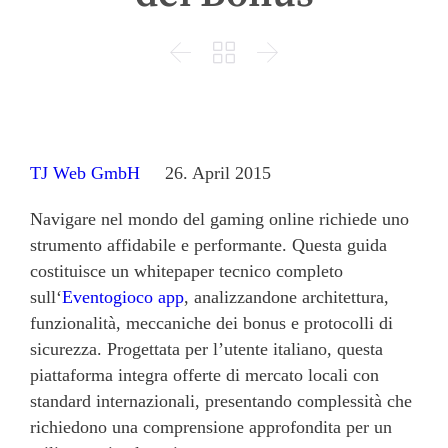



TJ Web GmbH
26. April 2015
Navigare nel mondo del gaming online richiede uno
strumento affidabile e performante. Questa guida
costituisce un whitepaper tecnico completo
sull‘
Eventogioco app
, analizzandone architettura,
funzionalità, meccaniche dei bonus e protocolli di
sicurezza. Progettata per l’utente italiano, questa
piattaforma integra offerte di mercato locali con
standard internazionali, presentando complessità che
richiedono una comprensione approfondita per un