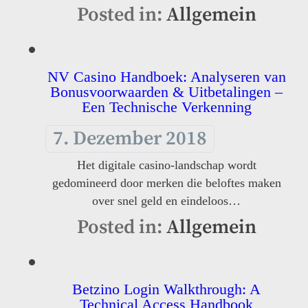
Posted in:
Allgemein
NV Casino Handboek: Analyseren van
Bonusvoorwaarden & Uitbetalingen –
Een Technische Verkenning
7. Dezember 2018
Het digitale casino-landschap wordt
gedomineerd door merken die beloftes maken
over snel geld en eindeloos…
Posted in:
Allgemein
Betzino Login Walkthrough: A
Technical Access Handbook