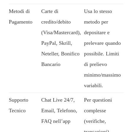
Metodi di
Carte di
Usa lo stesso
Pagamento
credito/debito
metodo per
(Visa/Mastercard),
depositare e
PayPal, Skrill,
prelevare quando
Neteller, Bonifico
possibile. Limiti
Bancario
di prelievo
minimo/massimo
variabili.
Supporto
Chat Live 24/7,
Per questioni
Tecnico
Email, Telefono,
complesse
FAQ nell’app
(verifiche,
transazioni),