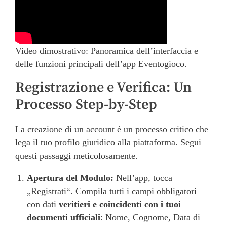
Video dimostrativo: Panoramica dell’interfaccia e
delle funzioni principali dell’app Eventogioco.
Registrazione e Verifica: Un
Processo Step-by-Step
La creazione di un account è un processo critico che
lega il tuo profilo giuridico alla piattaforma. Segui
questi passaggi meticolosamente.
Apertura del Modulo:
Nell’app, tocca
„Registrati“. Compila tutti i campi obbligatori
con dati
veritieri e coincidenti con i tuoi
documenti ufficiali
: Nome, Cognome, Data di