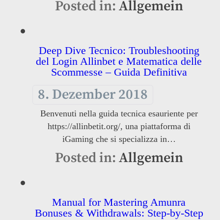
Posted in:
Allgemein
Deep Dive Tecnico: Troubleshooting
del Login Allinbet e Matematica delle
Scommesse – Guida Definitiva
8. Dezember 2018
Benvenuti nella guida tecnica esauriente per
https://allinbetit.org/, una piattaforma di
iGaming che si specializza in…
Posted in:
Allgemein
Manual for Mastering Amunra
Bonuses & Withdrawals: Step-by-Step