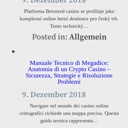
9. Dezember 2018
Platforma Betonred casino se profiluje jako
komplexní online herní destinace pro český trh.
Tento technický…
Posted in:
Allgemein
Manuale Tecnico di Megadice:
Anatomia di un Crypto Casino –
Sicurezza, Strategie e Risoluzione
Problemi
9. Dezember 2018
Navigare nel mondo dei casino online
crittografici richiede una mappa precisa. Questa
guida tecnica rappresenta…