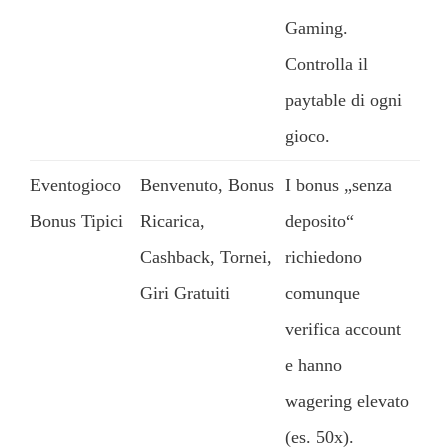
Gaming.
Controlla il
paytable di ogni
gioco.
Eventogioco
Benvenuto, Bonus
I bonus „senza
Bonus Tipici
Ricarica,
deposito“
Cashback, Tornei,
richiedono
Giri Gratuiti
comunque
verifica account
e hanno
wagering elevato
(es. 50x).