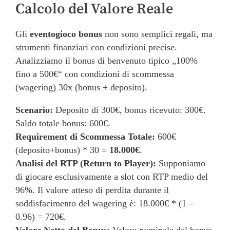
Calcolo del Valore Reale
Gli
eventogioco bonus
non sono semplici regali, ma
strumenti finanziari con condizioni precise.
Analizziamo il bonus di benvenuto tipico „100%
fino a 500€“ con condizioni di scommessa
(wagering) 30x (bonus + deposito).
Scenario:
Deposito di 300€, bonus ricevuto: 300€.
Saldo totale bonus: 600€.
Requirement di Scommessa Totale:
600€
(deposito+bonus) * 30 =
18.000€
.
Analisi del RTP (Return to Player):
Supponiamo
di giocare esclusivamente a slot con RTP medio del
96%. Il valore atteso di perdita durante il
soddisfacimento del wagering è: 18.000€ * (1 –
0.96) = 720€.
Valore Netto del Bonus:
Valore nominale del bonus