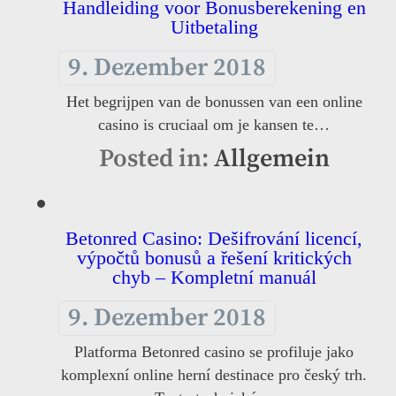
Handleiding voor Bonusberekening en
Uitbetaling
9. Dezember 2018
Het begrijpen van de bonussen van een online
casino is cruciaal om je kansen te…
Posted in:
Allgemein
Betonred Casino: Dešifrování licencí,
výpočtů bonusů a řešení kritických
chyb – Kompletní manuál
9. Dezember 2018
Platforma Betonred casino se profiluje jako
komplexní online herní destinace pro český trh.