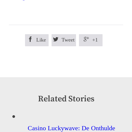



Like
Tweet
+1
Related Stories
Casino Luckywave: De Onthulde