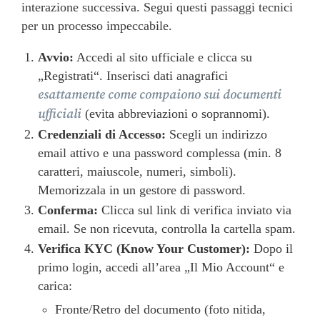
interazione successiva. Segui questi passaggi tecnici
per un processo impeccabile.
Avvio:
Accedi al sito ufficiale e clicca su
„Registrati“. Inserisci dati anagrafici
esattamente come compaiono sui documenti
ufficiali
(evita abbreviazioni o soprannomi).
Credenziali di Accesso:
Scegli un indirizzo
email attivo e una password complessa (min. 8
caratteri, maiuscole, numeri, simboli).
Memorizzala in un gestore di password.
Conferma:
Clicca sul link di verifica inviato via
email. Se non ricevuta, controlla la cartella spam.
Verifica KYC (Know Your Customer):
Dopo il
primo login, accedi all’area „Il Mio Account“ e
carica:
Fronte/Retro del documento (foto nitida,