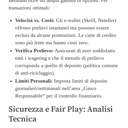
Betaland offre un’ampia gamma di opzioni. Per
transazioni ottimali:
Velocità vs. Costi:
Gli e-wallet (Skrill, Neteller)
offrono prelievi istantanei ma possono essere
esclusi da alcune promozioni. Le carte di credito
sono più lente ma hanno costi zero.
Verifica Prelievo:
Assicurati di aver soddisfatto
tutti i wagering e che il metodo di prelievo
corrisponda a quello di deposito (politica comune
di anti-riciclaggio).
Limiti Personali:
Imposta limiti di deposito
giornalieri/settimanali nell’area „Gioco
Responsabile“ per il controllo finanziario.
Sicurezza e Fair Play: Analisi
Tecnica