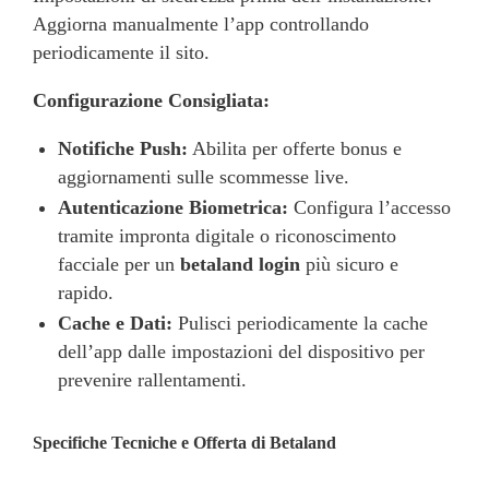
Aggiorna manualmente l’app controllando
periodicamente il sito.
Configurazione Consigliata:
Notifiche Push:
Abilita per offerte bonus e
aggiornamenti sulle scommesse live.
Autenticazione Biometrica:
Configura l’accesso
tramite impronta digitale o riconoscimento
facciale per un
betaland login
più sicuro e
rapido.
Cache e Dati:
Pulisci periodicamente la cache
dell’app dalle impostazioni del dispositivo per
prevenire rallentamenti.
Specifiche Tecniche e Offerta di Betaland