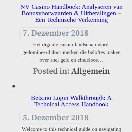
NV Casino Handboek: Analyseren van
Bonusvoorwaarden & Uitbetalingen –
Een Technische Verkenning
7. Dezember 2018
Het digitale casino-landschap wordt
gedomineerd door merken die beloftes maken
over snel geld en eindeloos…
Posted in:
Allgemein
Betzino Login Walkthrough: A
Technical Access Handbook
5. Dezember 2018
Welcome to this technical guide on navigating