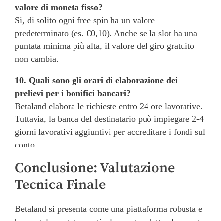
valore di moneta fisso?
Sì, di solito ogni free spin ha un valore
predeterminato (es. €0,10). Anche se la slot ha una
puntata minima più alta, il valore del giro gratuito
non cambia.
10. Quali sono gli orari di elaborazione dei
prelievi per i bonifici bancari?
Betaland elabora le richieste entro 24 ore lavorative.
Tuttavia, la banca del destinatario può impiegare 2-4
giorni lavorativi aggiuntivi per accreditare i fondi sul
conto.
Conclusione: Valutazione
Tecnica Finale
Betaland si presenta come una piattaforma robusta e