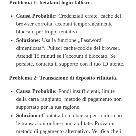
Problema 1:
betaland login
fallisce.
Causa Probabile:
Credenziali errate, cache del
browser corrotta, account temporaneamente
bloccato per troppi tentativi.
Soluzione:
Usa la funzione „Password
dimenticata“. Pulisci cache/cookie del browser.
Attendi 15 minuti se l’account è bloccato. Se
persiste, contatta il supporto con il tuo ID utente.
Problema 2: Transazione di deposito rifiutata.
Causa Probabile:
Fondi insufficienti, limite
della carta raggiunto, metodo di pagamento non
supportato per la tua regione.
Soluzione:
Contatta la tua banca per confermare
le transazioni online sono abilitate. Prova un
metodo di pagamento alternativo. Verifica che i