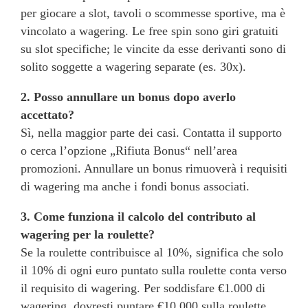
per giocare a slot, tavoli o scommesse sportive, ma è
vincolato a wagering. Le free spin sono giri gratuiti
su slot specifiche; le vincite da esse derivanti sono di
solito soggette a wagering separate (es. 30x).
2. Posso annullare un bonus dopo averlo
accettato?
Sì, nella maggior parte dei casi. Contatta il supporto
o cerca l’opzione „Rifiuta Bonus“ nell’area
promozioni. Annullare un bonus rimuoverà i requisiti
di wagering ma anche i fondi bonus associati.
3. Come funziona il calcolo del contributo al
wagering per la roulette?
Se la roulette contribuisce al 10%, significa che solo
il 10% di ogni euro puntato sulla roulette conta verso
il requisito di wagering. Per soddisfare €1.000 di
wagering, dovresti puntare €10.000 sulla roulette.