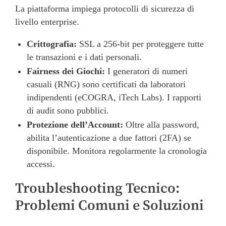
La piattaforma impiega protocolli di sicurezza di
livello enterprise.
Crittografia:
SSL a 256-bit per proteggere tutte
le transazioni e i dati personali.
Fairness dei Giochi:
I generatori di numeri
casuali (RNG) sono certificati da laboratori
indipendenti (eCOGRA, iTech Labs). I rapporti
di audit sono pubblici.
Protezione dell’Account:
Oltre alla password,
abilita l’autenticazione a due fattori (2FA) se
disponibile. Monitora regolarmente la cronologia
accessi.
Troubleshooting Tecnico:
Problemi Comuni e Soluzioni