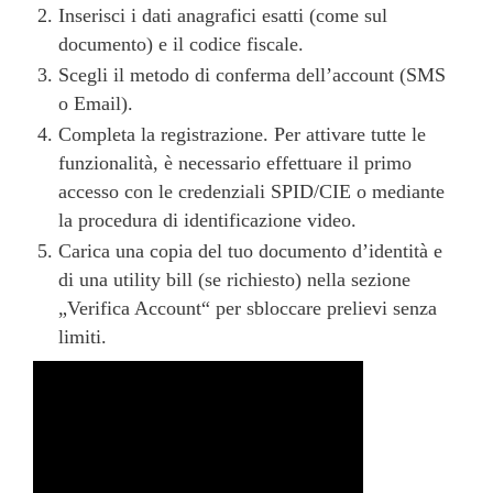
Inserisci i dati anagrafici esatti (come sul
documento) e il codice fiscale.
Scegli il metodo di conferma dell’account (SMS
o Email).
Completa la registrazione. Per attivare tutte le
funzionalità, è necessario effettuare il primo
accesso con le credenziali SPID/CIE o mediante
la procedura di identificazione video.
Carica una copia del tuo documento d’identità e
di una utility bill (se richiesto) nella sezione
„Verifica Account“ per sbloccare prelievi senza
limiti.