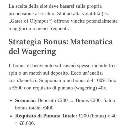
La scelta della slot deve basarsi sulla propria
propensione al rischio. Slot ad alta volatilità (es.
„Gates of Olympus“) offrono vincite potenzialmente
maggiori ma meno frequenti.
Strategia Bonus: Matematica
del Wagering
Il bonus di benvenuto sul casinò spesso include free
spin o un match sul deposito. Ecco un’analisi
costi/benefici. Supponiamo un bonus del 100% fino
a €500 con requisito di puntata (wagering) 40x.
Scenario:
Deposito €200 → Bonus €200. Saldo
bonus totale: €400.
Requisito di Puntata Totale:
€200 (bonus) x 40
= €8.000.