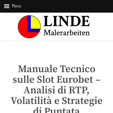
Menü
Manuale Tecnico
sulle Slot Eurobet –
Analisi di RTP,
Volatilità e Strategie
di Puntata