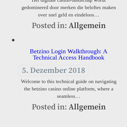
gedomineerd door merken die beloftes maken
over snel geld en eindeloos…
Posted in:
Allgemein
Betzino Login Walkthrough: A
Technical Access Handbook
5. Dezember 2018
Welcome to this technical guide on navigating
the betzino casino online platform, where a
seamless…
Posted in:
Allgemein