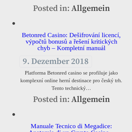
Posted in:
Allgemein
Betonred Casino: Dešifrování licencí,
výpočtů bonusů a řešení kritických
chyb – Kompletní manuál
9. Dezember 2018
Platforma Betonred casino se profiluje jako
komplexní online herní destinace pro český trh.
Tento technický…
Posted in:
Allgemein
Manuale Tecnico di Megadice: