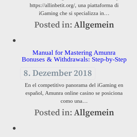
https://allinbetit.org/, una piattaforma di
iGaming che si specializza in…
Posted in:
Allgemein
Manual for Mastering Amunra
Bonuses & Withdrawals: Step-by-Step
8. Dezember 2018
En el competitivo panorama del iGaming en
español, Amunra online casino se posiciona
como una…
Posted in:
Allgemein