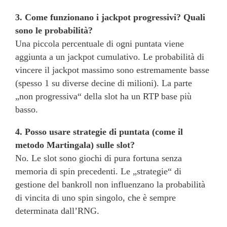
3. Come funzionano i jackpot progressivi? Quali
sono le probabilità?
Una piccola percentuale di ogni puntata viene
aggiunta a un jackpot cumulativo. Le probabilità di
vincere il jackpot massimo sono estremamente basse
(spesso 1 su diverse decine di milioni). La parte
„non progressiva“ della slot ha un RTP base più
basso.
4. Posso usare strategie di puntata (come il
metodo Martingala) sulle slot?
No. Le slot sono giochi di pura fortuna senza
memoria di spin precedenti. Le „strategie“ di
gestione del bankroll non influenzano la probabilità
di vincita di uno spin singolo, che è sempre
determinata dall’RNG.