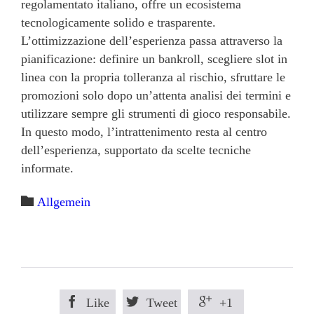
regolamentato italiano, offre un ecosistema
tecnologicamente solido e trasparente.
L’ottimizzazione dell’esperienza passa attraverso la
pianificazione: definire un bankroll, scegliere slot in
linea con la propria tolleranza al rischio, sfruttare le
promozioni solo dopo un’attenta analisi dei termini e
utilizzare sempre gli strumenti di gioco responsabile.
In questo modo, l’intrattenimento resta al centro
dell’esperienza, supportato da scelte tecniche
informate.
Category

Allgemein



Like
Tweet
+1