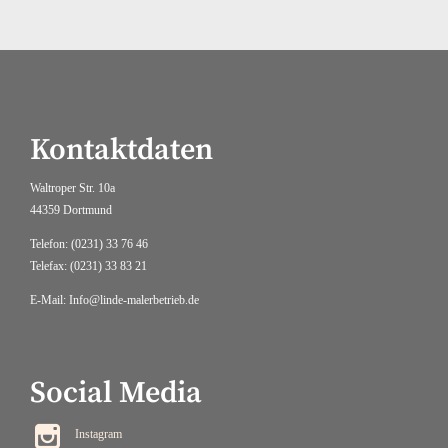
Kontaktdaten
Waltroper Str. 10a
44359 Dortmund
Telefon: (0231) 33 76 46
Telefax: (0231) 33 83 21
E-Mail: Info@linde-malerbetrieb.de
Social Media

Instagram