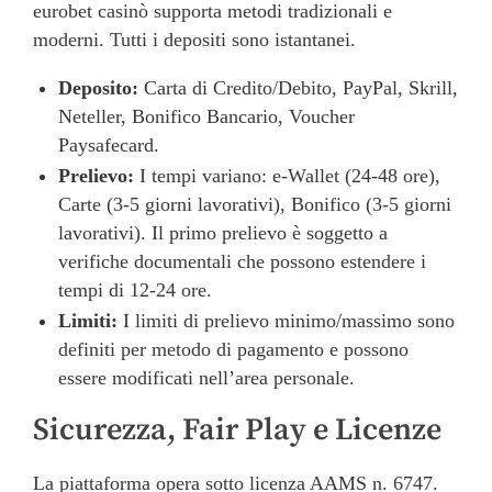
eurobet casinò supporta metodi tradizionali e
moderni. Tutti i depositi sono istantanei.
Deposito:
Carta di Credito/Debito, PayPal, Skrill,
Neteller, Bonifico Bancario, Voucher
Paysafecard.
Prelievo:
I tempi variano: e-Wallet (24-48 ore),
Carte (3-5 giorni lavorativi), Bonifico (3-5 giorni
lavorativi). Il primo prelievo è soggetto a
verifiche documentali che possono estendere i
tempi di 12-24 ore.
Limiti:
I limiti di prelievo minimo/massimo sono
definiti per metodo di pagamento e possono
essere modificati nell’area personale.
Sicurezza, Fair Play e Licenze
La piattaforma opera sotto licenza AAMS n. 6747.