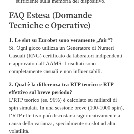
sufficiente sulla memoria del dispositivo.
FAQ Estesa (Domande
Tecniche e Operative)
1. Le slot su Eurobet sono veramente „fair“?
Sì. Ogni gioco utilizza un Generatore di Numeri
Casuali (RNG) certificato da laboratori indipendenti
e approvato dall’AAMS. I risultati sono
completamente casuali e non influenzabili.
2. Qual è la differenza tra RTP teorico e RTP
effettivo sul breve periodo?
L’RTP teorico (es. 96%) è calcolato su miliardi di
spin simulati. In una sessione breve (100-1000 spin),
l’RTP effettivo può discostarsi significativamente a
causa della varianza, specialmente su slot ad alta
volatilità.