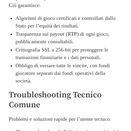
Ciò garantisce:
Algoritmi di gioco certificati e controllati dallo
Stato per l’equità dei risultati.
Trasparenza sui payout (RTP) di ogni gioco,
pubblicamente consultabili.
Crittografia SSL a 256-bit per proteggere le
transazioni finanziarie e i dati personali.
Obbligo di versare tutte le vincite, con fondi
giocatore separati dai fondi operativi della
società.
Troubleshooting Tecnico
Comune
Problemi e soluzioni rapide per l’utente tecnico: