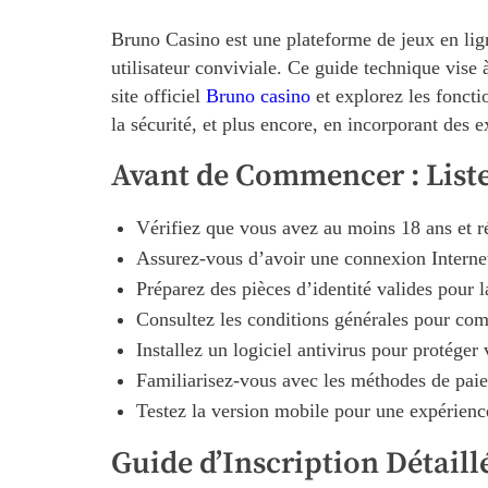
Bruno Casino est une plateforme de jeux en lign
utilisateur conviviale. Ce guide technique vise 
site officiel
Bruno casino
et explorez les foncti
la sécurité, et plus encore, en incorporant des 
Avant de Commencer : Liste 
Vérifiez que vous avez au moins 18 ans et r
Assurez-vous d’avoir une connexion Internet
Préparez des pièces d’identité valides pour 
Consultez les conditions générales pour com
Installez un logiciel antivirus pour protéger
Familiarisez-vous avec les méthodes de paieme
Testez la version mobile pour une expérienc
Guide d’Inscription Détaill