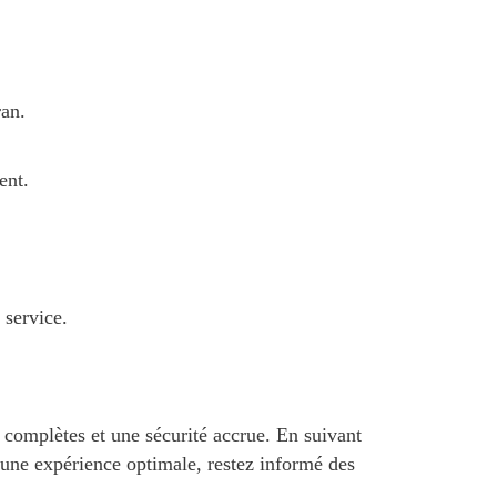
ran.
ent.
 service.
 complètes et une sécurité accrue. En suivant
 une expérience optimale, restez informé des