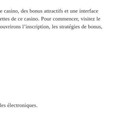
casino, des bonus attractifs et une interface
cettes de ce casino. Pour commencer, visitez le
vrirons l’inscription, les stratégies de bonus,
les électroniques.