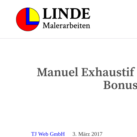
Manuel Exhaustif d
Bonus
TJ Web GmbH
3. März 2017