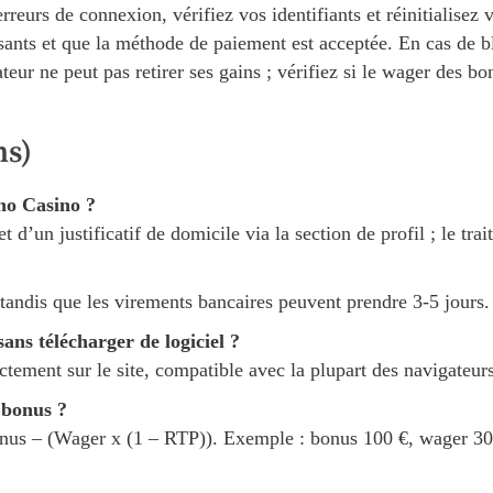
eurs de connexion, vérifiez vos identifiants et réinitialisez v
isants et que la méthode de paiement est acceptée. En cas de 
ateur ne peut pas retirer ses gains ; vérifiez si le wager des b
ns)
no Casino ?
 d’un justificatif de domicile via la section de profil ; le tr
, tandis que les virements bancaires peuvent prendre 3-5 jours.
sans télécharger de logiciel ?
ectement sur le site, compatible avec la plupart des navigateurs
 bonus ?
bonus – (Wager x (1 – RTP)). Exemple : bonus 100 €, wager 3