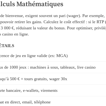
Calculs Mathématiques
de bienvenue, exigent souvent un pari (wager). Par exemple,
pouvoir retirer les gains. Calculez le coût effectif : si le R
 3 000 €, réduisant la valeur du bonus. Pour optimiser, privi
o casino en ligne.
ÉTAILS
cence de jeu en ligne valide (ex: MGA)
us de 1000 jeux : machines à sous, tableaux, live casino
squ’à 500 € + tours gratuits, wager 30x
rte bancaire, e-wallets, virements
at en direct, email, téléphone