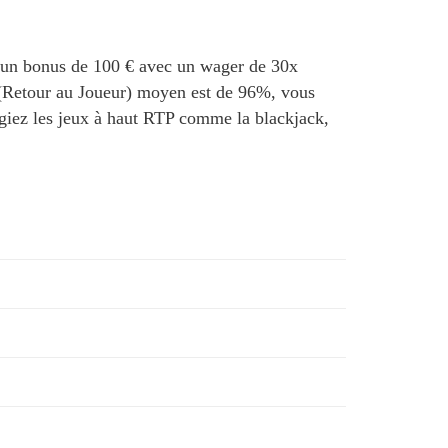
 un bonus de 100 € avec un wager de 30x
TP (Retour au Joueur) moyen est de 96%, vous
légiez les jeux à haut RTP comme la blackjack,