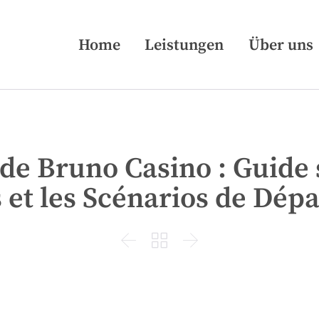
Home
Leistungen
Über uns
e Bruno Casino : Guide s
 et les Scénarios de Dép


