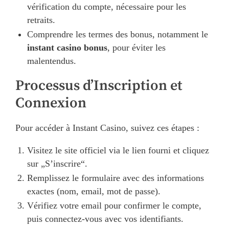
vérification du compte, nécessaire pour les
retraits.
Comprendre les termes des bonus, notamment le
instant casino bonus
, pour éviter les
malentendus.
Processus d’Inscription et
Connexion
Pour accéder à Instant Casino, suivez ces étapes :
Visitez le site officiel via le lien fourni et cliquez
sur „S’inscrire“.
Remplissez le formulaire avec des informations
exactes (nom, email, mot de passe).
Vérifiez votre email pour confirmer le compte,
puis connectez-vous avec vos identifiants.