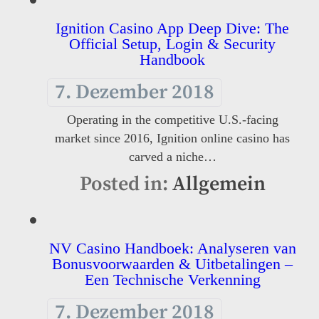
Ignition Casino App Deep Dive: The
Official Setup, Login & Security
Handbook
7. Dezember 2018
Operating in the competitive U.S.-facing
market since 2016, Ignition online casino has
carved a niche…
Posted in:
Allgemein
NV Casino Handboek: Analyseren van
Bonusvoorwaarden & Uitbetalingen –
Een Technische Verkenning
7. Dezember 2018