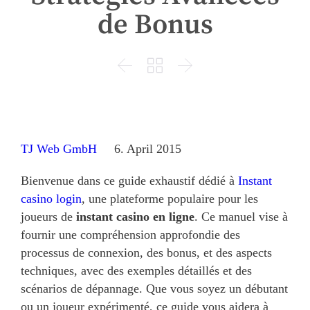
de Bonus



TJ Web GmbH
6. April 2015
Bienvenue dans ce guide exhaustif dédié à
Instant
casino login
, une plateforme populaire pour les
joueurs de
instant casino en ligne
. Ce manuel vise à
fournir une compréhension approfondie des
processus de connexion, des bonus, et des aspects
techniques, avec des exemples détaillés et des
scénarios de dépannage. Que vous soyez un débutant
ou un joueur expérimenté, ce guide vous aidera à