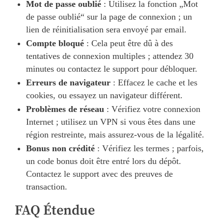
Mot de passe oublié
: Utilisez la fonction „Mot
de passe oublié“ sur la page de connexion ; un
lien de réinitialisation sera envoyé par email.
Compte bloqué
: Cela peut être dû à des
tentatives de connexion multiples ; attendez 30
minutes ou contactez le support pour débloquer.
Erreurs de navigateur
: Effacez le cache et les
cookies, ou essayez un navigateur différent.
Problèmes de réseau
: Vérifiez votre connexion
Internet ; utilisez un VPN si vous êtes dans une
région restreinte, mais assurez-vous de la légalité.
Bonus non crédité
: Vérifiez les termes ; parfois,
un code bonus doit être entré lors du dépôt.
Contactez le support avec des preuves de
transaction.
FAQ Étendue