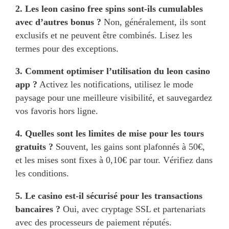
2. Les leon casino free spins sont-ils cumulables
avec d’autres bonus ?
Non, généralement, ils sont
exclusifs et ne peuvent être combinés. Lisez les
termes pour des exceptions.
3. Comment optimiser l’utilisation du leon casino
app ?
Activez les notifications, utilisez le mode
paysage pour une meilleure visibilité, et sauvegardez
vos favoris hors ligne.
4. Quelles sont les limites de mise pour les tours
gratuits ?
Souvent, les gains sont plafonnés à 50€,
et les mises sont fixes à 0,10€ par tour. Vérifiez dans
les conditions.
5. Le casino est-il sécurisé pour les transactions
bancaires ?
Oui, avec cryptage SSL et partenariats
avec des processeurs de paiement réputés.