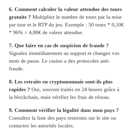
6. Comment calculer la valeur attendue des tours
gratuits ?
Multipliez le nombre de tours par la mise
par tour et le RTP du jeu. Exemple : 50 tours * 0,10€
* 96% = 4,80€ de valeur attendue.
7. Que faire en cas de suspicion de fraude ?
Signalez immédiatement au support et changez vos
mots de passe. Le casino a des protocoles anti-
fraude.
8. Les retraits en cryptomonnaie sont-ils plus
rapides ?
Oui, souvent traités en 24 heures grâce à
la blockchain, mais vérifiez les frais de réseau.
9. Comment vérifier la légalité dans mon pays ?
Consultez la liste des pays restreints sur le site ou
contactez les autorités locales.