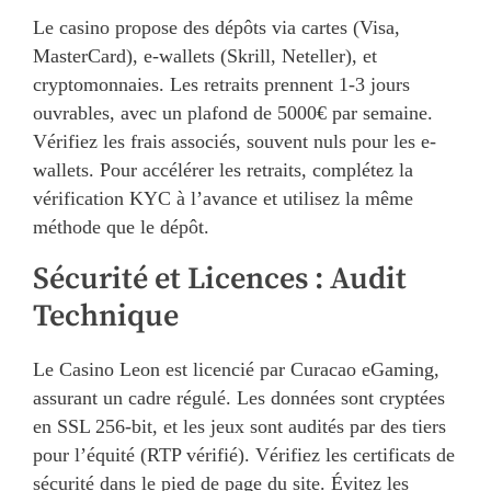
Le casino propose des dépôts via cartes (Visa,
MasterCard), e-wallets (Skrill, Neteller), et
cryptomonnaies. Les retraits prennent 1-3 jours
ouvrables, avec un plafond de 5000€ par semaine.
Vérifiez les frais associés, souvent nuls pour les e-
wallets. Pour accélérer les retraits, complétez la
vérification KYC à l’avance et utilisez la même
méthode que le dépôt.
Sécurité et Licences : Audit
Technique
Le Casino Leon est licencié par Curacao eGaming,
assurant un cadre régulé. Les données sont cryptées
en SSL 256-bit, et les jeux sont audités par des tiers
pour l’équité (RTP vérifié). Vérifiez les certificats de
sécurité dans le pied de page du site. Évitez les