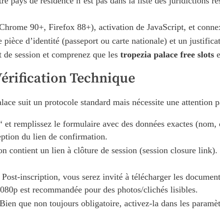
e pays de résidence n’est pas dans la liste des juridictions r
Chrome 90+, Firefox 88+), activation de JavaScript, et conn
ièce d’identité (passeport ou carte nationale) et un justifica
t de session et comprenez que les
tropezia palace free slots
e
Vérification Technique
lace suit un protocole standard mais nécessite une attention p
“ et remplissez le formulaire avec des données exactes (nom, 
eption du lien de confirmation.
n contient un lien à clôture de session (session closure link).
Post-inscription, vous serez invité à télécharger les documen
080p est recommandée pour des photos/clichés lisibles.
Bien que non toujours obligatoire, activez-la dans les paramèt