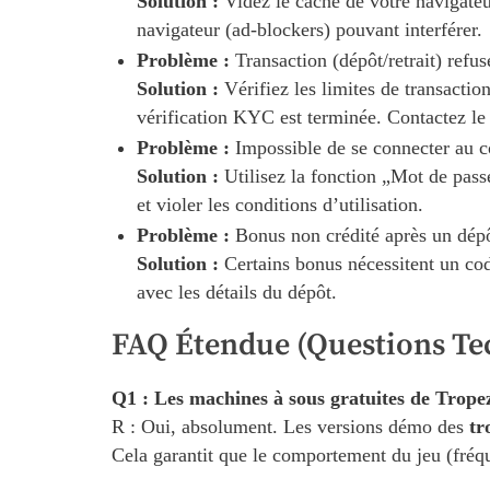
Solution :
Videz le cache de votre navigateu
navigateur (ad-blockers) pouvant interférer.
Problème :
Transaction (dépôt/retrait) refus
Solution :
Vérifiez les limites de transactio
vérification KYC est terminée. Contactez le 
Problème :
Impossible de se connecter au 
Solution :
Utilisez la fonction „Mot de pass
et violer les conditions d’utilisation.
Problème :
Bonus non crédité après un dépô
Solution :
Certains bonus nécessitent un cod
avec les détails du dépôt.
FAQ Étendue (Questions Te
Q1 : Les machines à sous gratuites de Tropez
R : Oui, absolument. Les versions démo des
tr
Cela garantit que le comportement du jeu (fréque