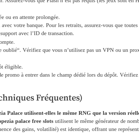
r. Assurez-vous que Flash n’est pas requis (les jeux sont en
ée ou en attente prolongée.
n avec votre banque. Pour les retraits, assurez-vous que toutes
support avec l’ID de transaction.
compte.
e oublié“. Vérifiez que vous n’utilisez pas un VPN ou un proxy
t éligible.
e promo à entrer dans le champ dédié lors du dépôt. Vérifiez 
chniques Fréquentes)
ia Palace utilisent-elles le même RNG que la version réell
opezia palace free slots
utilisent le même générateur de nombr
nce des gains, volatilité) est identique, offrant une représent