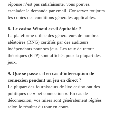
réponse n’est pas satisfaisante, vous pouvez
escalader la demande par email. Conservez toujours
les copies des conditions générales applicables.
8. Le casino Winoui est-il équitable ?
La plateforme utilise des générateurs de nombres
aléatoires (RNG) certifiés par des auditeurs
indépendants pour ses jeus. Les taux de retour
théoriques (RTP) sont affichés pour la plupart des
jeux.
9. Que se passe-t-il en cas d’interruption de
connexion pendant un jeu en direct ?
La plupart des fournisseurs de live casino ont des
politiques de « bet connection ». En cas de
déconnexion, vos mises sont généralement réglées
selon le résultat du tour en cours.