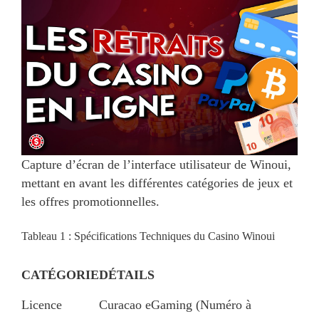
Capture d’écran de l’interface utilisateur de Winoui,
mettant en avant les différentes catégories de jeux et
les offres promotionnelles.
Tableau 1 : Spécifications Techniques du Casino Winoui
CATÉGORIE
DÉTAILS
Licence
Curacao eGaming (Numéro à