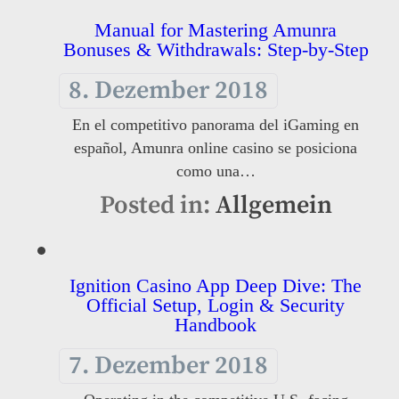
Manual for Mastering Amunra
Bonuses & Withdrawals: Step-by-Step
8. Dezember 2018
En el competitivo panorama del iGaming en
español, Amunra online casino se posiciona
como una…
Posted in:
Allgemein
Ignition Casino App Deep Dive: The
Official Setup, Login & Security
Handbook
7. Dezember 2018