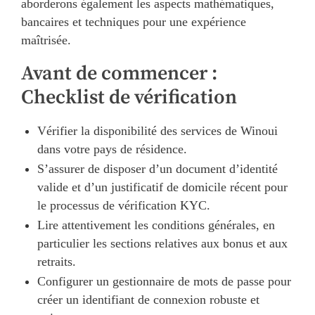
aborderons également les aspects mathématiques,
bancaires et techniques pour une expérience
maîtrisée.
Avant de commencer :
Checklist de vérification
Vérifier la disponibilité des services de Winoui
dans votre pays de résidence.
S’assurer de disposer d’un document d’identité
valide et d’un justificatif de domicile récent pour
le processus de vérification KYC.
Lire attentivement les conditions générales, en
particulier les sections relatives aux bonus et aux
retraits.
Configurer un gestionnaire de mots de passe pour
créer un identifiant de connexion robuste et