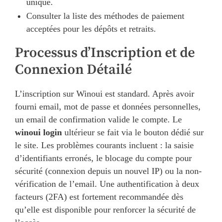
unique.
Consulter la liste des méthodes de paiement
acceptées pour les dépôts et retraits.
Processus d’Inscription et de
Connexion Détailé
L’inscription sur Winoui est standard. Après avoir
fourni email, mot de passe et données personnelles,
un email de confirmation valide le compte. Le
winoui login
ultérieur se fait via le bouton dédié sur
le site. Les problèmes courants incluent : la saisie
d’identifiants erronés, le blocage du compte pour
sécurité (connexion depuis un nouvel IP) ou la non-
vérification de l’email. Une authentification à deux
facteurs (2FA) est fortement recommandée dès
qu’elle est disponible pour renforcer la sécurité de