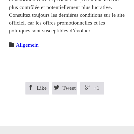
plus contrôlée et potentiellement plus lucrative.
Consultez toujours les dernières conditions sur le site
officiel, car les offres promotionnelles et les
politiques sont susceptibles d’évoluer.
Category

Allgemein



Like
Tweet
+1