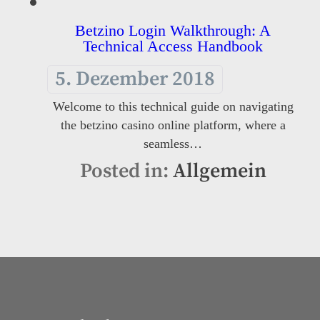
Betzino Login Walkthrough: A
Technical Access Handbook
5. Dezember 2018
Welcome to this technical guide on navigating
the betzino casino online platform, where a
seamless…
Posted in:
Allgemein