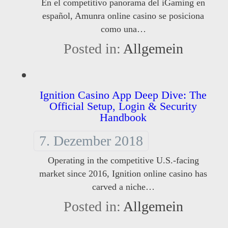
En el competitivo panorama del iGaming en
español, Amunra online casino se posiciona
como una…
Posted in:
Allgemein
Ignition Casino App Deep Dive: The
Official Setup, Login & Security
Handbook
7. Dezember 2018
Operating in the competitive U.S.-facing
market since 2016, Ignition online casino has
carved a niche…
Posted in:
Allgemein