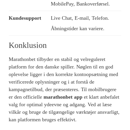
MobilePay, Bankoverførsel.
Kundesupport
Live Chat, E-mail, Telefon.
Åbningstider kan variere.
Konklusion
Marathonbet tilbyder en stabil og velreguleret
platform for den danske spiller. Nøglen til en god
oplevelse ligger i den korrekte kontoopsætning med
verificerede oplysninger og i at forstå de
kampagnetilbud, der præsenteres. Til mobilbrugere
er den officielle
marathonbet app
et klart anbefalet
valg for optimal ydeevne og adgang. Ved at læse
vilkår og bruge de tilgængelige værktøjer ansvarligt,
kan platformen bruges effektivt.