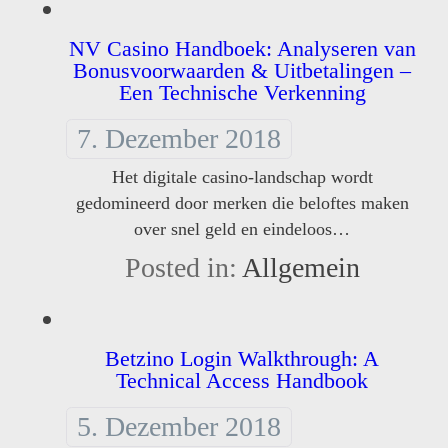
NV Casino Handboek: Analyseren van
Bonusvoorwaarden & Uitbetalingen –
Een Technische Verkenning
7. Dezember 2018
Het digitale casino-landschap wordt
gedomineerd door merken die beloftes maken
over snel geld en eindeloos…
Posted in:
Allgemein
Betzino Login Walkthrough: A
Technical Access Handbook
5. Dezember 2018