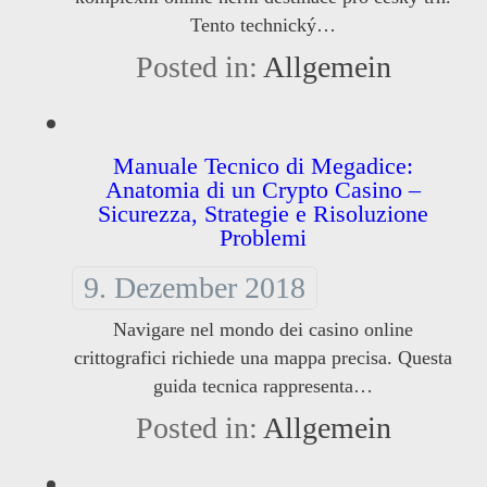
Tento technický…
Posted in:
Allgemein
Manuale Tecnico di Megadice:
Anatomia di un Crypto Casino –
Sicurezza, Strategie e Risoluzione
Problemi
9. Dezember 2018
Navigare nel mondo dei casino online
crittografici richiede una mappa precisa. Questa
guida tecnica rappresenta…
Posted in:
Allgemein