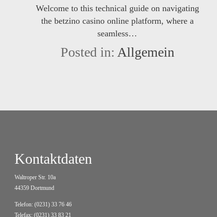
Welcome to this technical guide on navigating
the betzino casino online platform, where a
seamless…
Posted in:
Allgemein
Kontaktdaten
Waltroper Str. 10a
44359 Dortmund
Telefon: (0231) 33 76 46
Telefax: (0231) 33 83 21