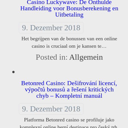
Casino Luckywave: De Onthulde
Handleiding voor Bonusberekening en
Uitbetaling
9. Dezember 2018
Het begrijpen van de bonussen van een online
casino is cruciaal om je kansen te…
Posted in:
Allgemein
Betonred Casino: Dešifrování licencí,
výpočtů bonusů a řešení kritických
chyb – Kompletní manuál
9. Dezember 2018
Platforma Betonred casino se profiluje jako
komplexní online herní destinace pro český trh.