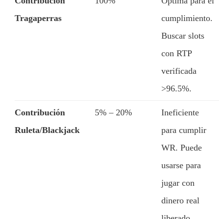
Contribución
100%
Óptima para el
Tragaperras
cumplimiento.
Buscar slots
con RTP
verificada
>96.5%.
Contribución
5% – 20%
Ineficiente
Ruleta/Blackjack
para cumplir
WR. Puede
usarse para
jugar con
dinero real
liberado.