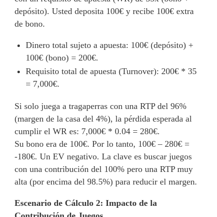
depósito). Usted deposita 100€ y recibe 100€ extra
de bono.
Dinero total sujeto a apuesta: 100€ (depósito) +
100€ (bono) = 200€.
Requisito total de apuesta (Turnover): 200€ * 35
= 7,000€.
Si solo juega a tragaperras con una RTP del 96%
(margen de la casa del 4%), la pérdida esperada al
cumplir el WR es: 7,000€ * 0.04 = 280€.
Su bono era de 100€. Por lo tanto, 100€ – 280€ =
-180€. Un EV negativo. La clave es buscar juegos
con una contribución del 100% pero una RTP muy
alta (por encima del 98.5%) para reducir el margen.
Escenario de Cálculo 2: Impacto de la
Contribución de Juegos.