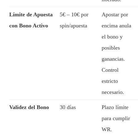
Límite de Apuesta
5€ – 10€ por
Apostar por
con Bono Activo
spin/apuesta
encima anula
el bono y
posibles
ganancias.
Control
estricto
necesario.
Validez del Bono
30 días
Plazo límite
para cumplir
WR.