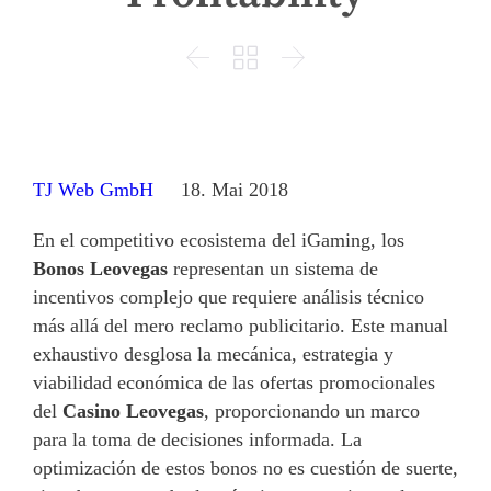



TJ Web GmbH
18. Mai 2018
En el competitivo ecosistema del iGaming, los
Bonos Leovegas
representan un sistema de
incentivos complejo que requiere análisis técnico
más allá del mero reclamo publicitario. Este manual
exhaustivo desglosa la mecánica, estrategia y
viabilidad económica de las ofertas promocionales
del
Casino Leovegas
, proporcionando un marco
para la toma de decisiones informada. La
optimización de estos bonos no es cuestión de suerte,