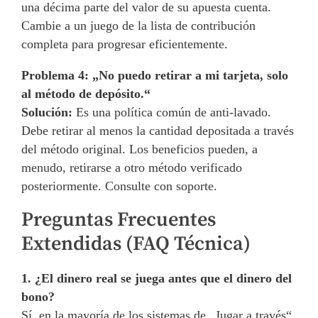
una décima parte del valor de su apuesta cuenta.
Cambie a un juego de la lista de contribución
completa para progresar eficientemente.
Problema 4: „No puedo retirar a mi tarjeta, solo
al método de depósito.“
Solución:
Es una política común de anti-lavado.
Debe retirar al menos la cantidad depositada a través
del método original. Los beneficios pueden, a
menudo, retirarse a otro método verificado
posteriormente. Consulte con soporte.
Preguntas Frecuentes
Extendidas (FAQ Técnica)
1. ¿El dinero real se juega antes que el dinero del
bono?
Sí, en la mayoría de los sistemas de „Jugar a través“,