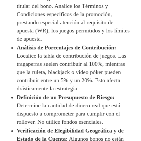
titular del bono. Analice los Términos y
Condiciones específicos de la promoción,
prestando especial atención al requisito de
apuesta (WR), los juegos permitidos y los límites
de apuesta.
Análisis de Porcentajes de Contribución:
Localice la tabla de contribución de juegos. Las
tragaperras suelen contribuir al 100%, mientras
que la ruleta, blackjack o video póker pueden
contribuir entre un 5% y un 20%. Esto afecta
drásticamente la estrategia.
Definición de un Presupuesto de Riesgo:
Determine la cantidad de dinero real que está
dispuesto a comprometer para cumplir con el
rollover. No utilice fondos esenciales.
Verificación de Elegibilidad Geográfica y de
Estado de la Cuenta:
Algunos bonos no están