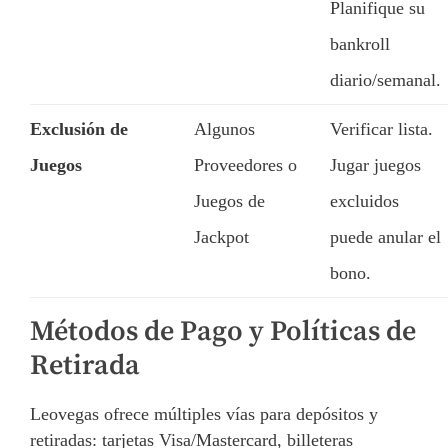
Planifique su
bankroll
diario/semanal.
Exclusión de
Algunos
Verificar lista.
Juegos
Proveedores o
Jugar juegos
Juegos de
excluidos
Jackpot
puede anular el
bono.
Métodos de Pago y Políticas de
Retirada
Leovegas ofrece múltiples vías para depósitos y
retiradas: tarjetas Visa/Mastercard, billeteras