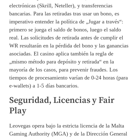
electrónicas (Skrill, Neteller), y transferencias
bancarias. Para las retiradas tras usar un bono, es
imperativo entender la política de „Jugar a través“:
primero se juega el saldo de bonos, luego el saldo
real. Las solicitudes de retirada antes de cumplir el
WR resultarán en la pérdida del bono y las ganancias
asociadas. El casino aplica también la regla de
„mismo método para depósito y retirada“ en la
mayoría de los casos, para prevenir fraudes. Los
tiempos de procesamiento varían de 0-24 horas (para
e-wallets) a 1-5 días bancarios.
Seguridad, Licencias y Fair
Play
Leovegas opera bajo la estricta licencia de la Malta
Gaming Authority (MGA) y de la Dirección General