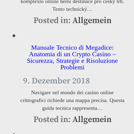
komplexní online herní destinace pro český trh.
Tento technický…
Posted in:
Allgemein
Manuale Tecnico di Megadice:
Anatomia di un Crypto Casino –
Sicurezza, Strategie e Risoluzione
Problemi
9. Dezember 2018
Navigare nel mondo dei casino online
crittografici richiede una mappa precisa. Questa
guida tecnica rappresenta…
Posted in:
Allgemein