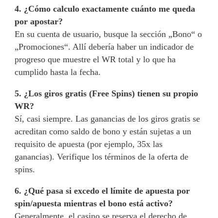
4. ¿Cómo calculo exactamente cuánto me queda
por apostar?
En su cuenta de usuario, busque la sección „Bono“ o
„Promociones“. Allí debería haber un indicador de
progreso que muestre el WR total y lo que ha
cumplido hasta la fecha.
5. ¿Los giros gratis (Free Spins) tienen su propio
WR?
Sí, casi siempre. Las ganancias de los giros gratis se
acreditan como saldo de bono y están sujetas a un
requisito de apuesta (por ejemplo, 35x las
ganancias). Verifique los términos de la oferta de
spins.
6. ¿Qué pasa si excedo el límite de apuesta por
spin/apuesta mientras el bono está activo?
Generalmente, el casino se reserva el derecho de