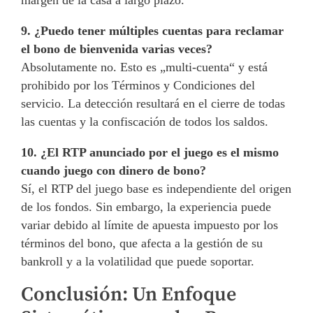
9. ¿Puedo tener múltiples cuentas para reclamar
el bono de bienvenida varias veces?
Absolutamente no. Esto es „multi-cuenta“ y está
prohibido por los Términos y Condiciones del
servicio. La detección resultará en el cierre de todas
las cuentas y la confiscación de todos los saldos.
10. ¿El RTP anunciado por el juego es el mismo
cuando juego con dinero de bono?
Sí, el RTP del juego base es independiente del origen
de los fondos. Sin embargo, la experiencia puede
variar debido al límite de apuesta impuesto por los
términos del bono, que afecta a la gestión de su
bankroll y a la volatilidad que puede soportar.
Conclusión: Un Enfoque