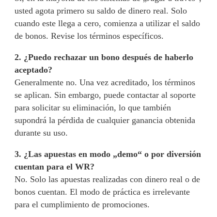
usted agota primero su saldo de dinero real. Solo
cuando este llega a cero, comienza a utilizar el saldo
de bonos. Revise los términos específicos.
2. ¿Puedo rechazar un bono después de haberlo
aceptado?
Generalmente no. Una vez acreditado, los términos
se aplican. Sin embargo, puede contactar al soporte
para solicitar su eliminación, lo que también
supondrá la pérdida de cualquier ganancia obtenida
durante su uso.
3. ¿Las apuestas en modo „demo“ o por diversión
cuentan para el WR?
No. Solo las apuestas realizadas con dinero real o de
bonos cuentan. El modo de práctica es irrelevante
para el cumplimiento de promociones.