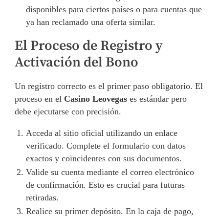
disponibles para ciertos países o para cuentas que
ya han reclamado una oferta similar.
El Proceso de Registro y
Activación del Bono
Un registro correcto es el primer paso obligatorio. El
proceso en el
Casino Leovegas
es estándar pero
debe ejecutarse con precisión.
Acceda al sitio oficial utilizando un enlace
verificado. Complete el formulario con datos
exactos y coincidentes con sus documentos.
Valide su cuenta mediante el correo electrónico
de confirmación. Esto es crucial para futuras
retiradas.
Realice su primer depósito. En la caja de pago,