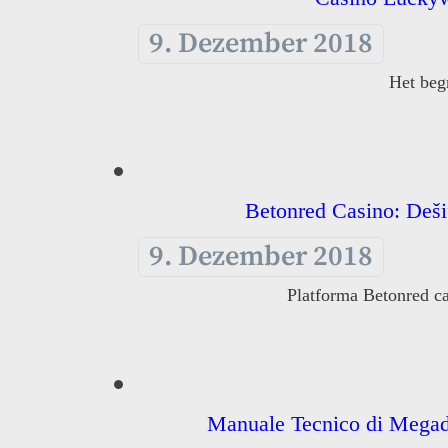
9. Dezember 2018
Het beg
Betonred Casino: Deši
9. Dezember 2018
Platforma Betonred ca
Manuale Tecnico di Megadi