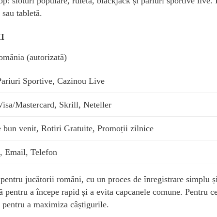
op: sloturi populare, ruletă, blackjack și pariuri sportive live.
sau tabletă.
I
ânia (autorizată)
Pariuri Sportive, Cazinou Live
isa/Mastercard, Skrill, Neteller
bun venit, Rotiri Gratuite, Promoții zilnice
e, Email, Telefon
pentru jucătorii români, cu un proces de înregistrare simplu ș
 pentru a începe rapid și a evita capcanele comune. Pentru cel
e pentru a maximiza câștigurile.