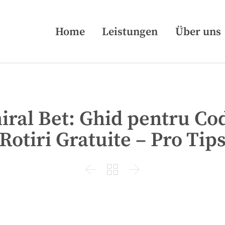
Home
Leistungen
Über uns
ral Bet: Ghid pentru Co
Rotiri Gratuite – Pro Tip


