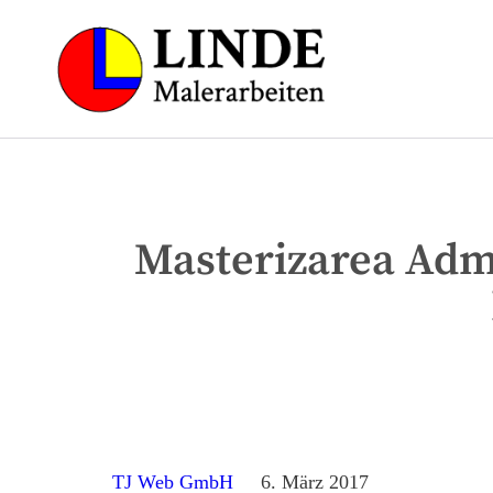
Masterizarea Admi
TJ Web GmbH
6. März 2017