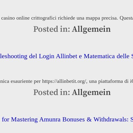
casino online crittografici richiede una mappa precisa. Ques
Posted in:
Allgemein
leshooting del Login Allinbet e Matematica delle
nica esauriente per https://allinbetit.org/, una piattaforma di
Posted in:
Allgemein
 for Mastering Amunra Bonuses & Withdrawals: S