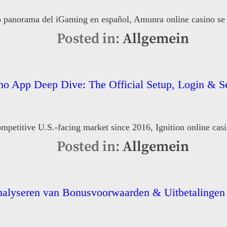
o panorama del iGaming en español, Amunra online casino s
Posted in:
Allgemein
ino App Deep Dive: The Official Setup, Login & 
ompetitive U.S.-facing market since 2016, Ignition online ca
Posted in:
Allgemein
lyseren van Bonusvoorwaarden & Uitbetalingen 