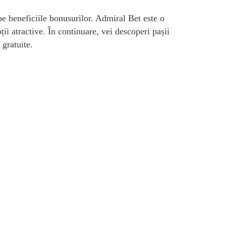
 pe beneficiile bonusurilor. Admiral Bet este o
i atractive. În continuare, vei descoperi pașii
 gratuite.