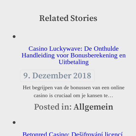
Related Stories
Casino Luckywave: De Onthulde
Handleiding voor Bonusberekening en
Uitbetaling
9. Dezember 2018
Het begrijpen van de bonussen van een online
casino is cruciaal om je kansen te…
Posted in:
Allgemein
Betonred Casino: Dešifrování licencí,