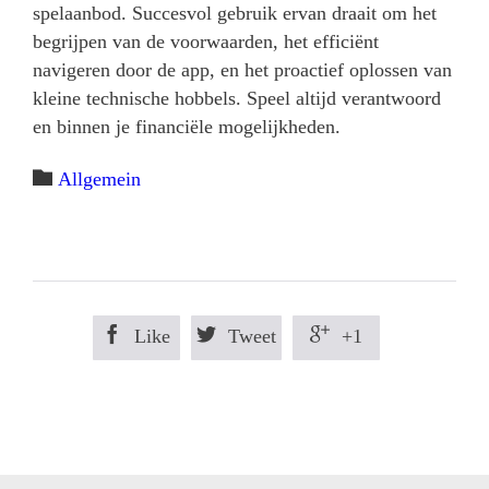
spelaanbod. Succesvol gebruik ervan draait om het
begrijpen van de voorwaarden, het efficiënt
navigeren door de app, en het proactief oplossen van
kleine technische hobbels. Speel altijd verantwoord
en binnen je financiële mogelijkheden.
Category

Allgemein



Like
Tweet
+1