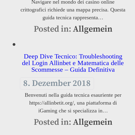
Navigare nel mondo dei casino online
crittografici richiede una mappa precisa. Questa
guida tecnica rappresenta…
Posted in:
Allgemein
Deep Dive Tecnico: Troubleshooting
del Login Allinbet e Matematica delle
Scommesse – Guida Definitiva
8. Dezember 2018
Benvenuti nella guida tecnica esauriente per
https://allinbetit.org/, una piattaforma di
iGaming che si specializza in…
Posted in:
Allgemein