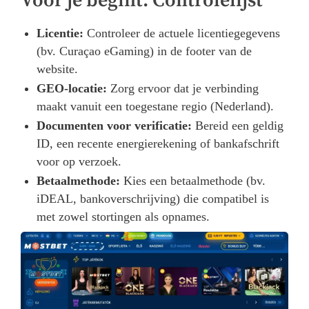
Voor je begint: Controlelijst
Licentie:
Controleer de actuele licentiegegevens
(bv. Curaçao eGaming) in de footer van de
website.
GEO-locatie:
Zorg ervoor dat je verbinding
maakt vanuit een toegestane regio (Nederland).
Documenten voor verificatie:
Bereid een geldig
ID, een recente energierekening of bankafschrift
voor op verzoek.
Betaalmethode:
Kies een betaalmethode (bv.
iDEAL, bankoverschrijving) die compatibel is
met zowel stortingen als opnames.