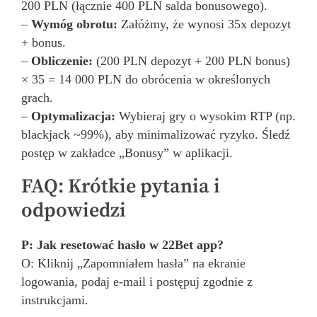
200 PLN (łącznie 400 PLN salda bonusowego).
–
Wymóg obrotu:
Załóżmy, że wynosi 35x depozyt
+ bonus.
–
Obliczenie:
(200 PLN depozyt + 200 PLN bonus)
× 35 = 14 000 PLN do obrócenia w określonych
grach.
–
Optymalizacja:
Wybieraj gry o wysokim RTP (np.
blackjack ~99%), aby minimalizować ryzyko. Śledź
postęp w zakładce „Bonusy” w aplikacji.
FAQ: Krótkie pytania i
odpowiedzi
P: Jak resetować hasło w 22Bet app?
O: Kliknij „Zapomniałem hasła” na ekranie
logowania, podaj e-mail i postępuj zgodnie z
instrukcjami.