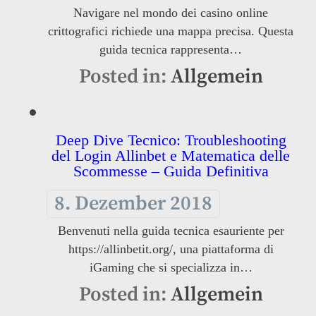
Navigare nel mondo dei casino online
crittografici richiede una mappa precisa. Questa
guida tecnica rappresenta…
Posted in:
Allgemein
Deep Dive Tecnico: Troubleshooting
del Login Allinbet e Matematica delle
Scommesse – Guida Definitiva
8. Dezember 2018
Benvenuti nella guida tecnica esauriente per
https://allinbetit.org/, una piattaforma di
iGaming che si specializza in…
Posted in:
Allgemein