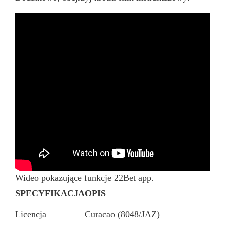
Wideo pokazujące funkcje 22Bet app.
SPECYFIKACJA
OPIS
Licencja
Curacao (8048/JAZ)