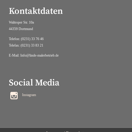
Kontaktdaten
Waltroper Str. 10a
44359 Dortmund
Telefon: (0231) 33 76 46
Telefax: (0231) 33 83 21
E-Mail: Info@linde-malerbetrieb.de
Social Media

Instagram