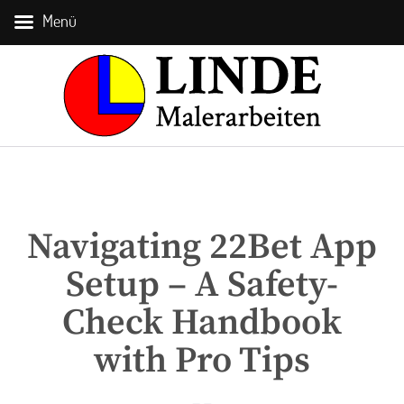
Menü
Navigating 22Bet App
Setup – A Safety-
Check Handbook
with Pro Tips