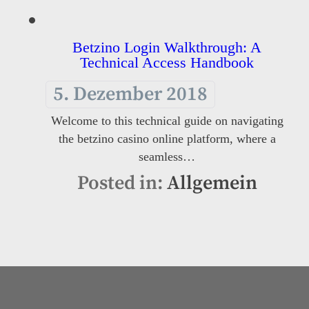
Betzino Login Walkthrough: A
Technical Access Handbook
5. Dezember 2018
Welcome to this technical guide on navigating
the betzino casino online platform, where a
seamless…
Posted in:
Allgemein