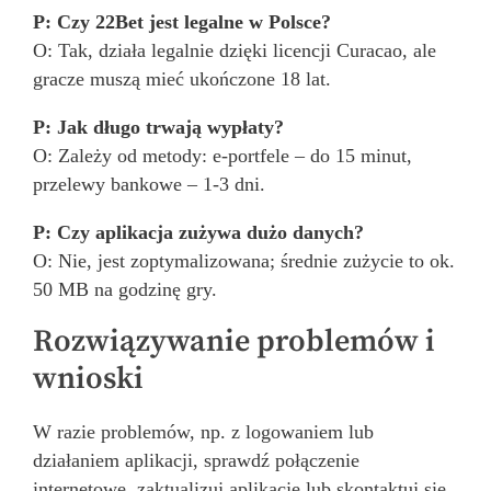
P: Czy 22Bet jest legalne w Polsce?
O: Tak, działa legalnie dzięki licencji Curacao, ale
gracze muszą mieć ukończone 18 lat.
P: Jak długo trwają wypłaty?
O: Zależy od metody: e-portfele – do 15 minut,
przelewy bankowe – 1-3 dni.
P: Czy aplikacja zużywa dużo danych?
O: Nie, jest zoptymalizowana; średnie zużycie to ok.
50 MB na godzinę gry.
Rozwiązywanie problemów i
wnioski
W razie problemów, np. z logowaniem lub
działaniem aplikacji, sprawdź połączenie
internetowe, zaktualizuj aplikację lub skontaktuj się