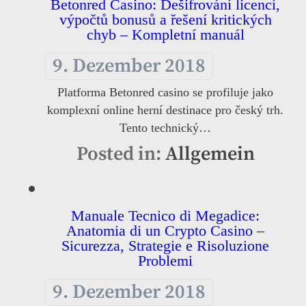
Betonred Casino: Dešifrování licencí,
výpočtů bonusů a řešení kritických
chyb – Kompletní manuál
9. Dezember 2018
Platforma Betonred casino se profiluje jako
komplexní online herní destinace pro český trh.
Tento technický…
Posted in:
Allgemein
Manuale Tecnico di Megadice:
Anatomia di un Crypto Casino –
Sicurezza, Strategie e Risoluzione
Problemi
9. Dezember 2018