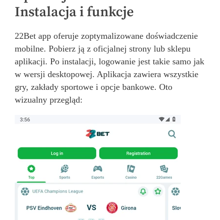
Instalacja i funkcje
22Bet app oferuje zoptymalizowane doświadczenie
mobilne. Pobierz ją z oficjalnej strony lub sklepu
aplikacji. Po instalacji, logowanie jest takie samo jak
w wersji desktopowej. Aplikacja zawiera wszystkie
gry, zakłady sportowe i opcje bankowe. Oto
wizualny przegląd: