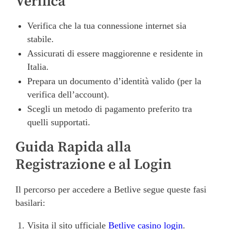
Verifica
Verifica che la tua connessione internet sia
stabile.
Assicurati di essere maggiorenne e residente in
Italia.
Prepara un documento d’identità valido (per la
verifica dell’account).
Scegli un metodo di pagamento preferito tra
quelli supportati.
Guida Rapida alla
Registrazione e al Login
Il percorso per accedere a Betlive segue queste fasi
basilari:
Visita il sito ufficiale
Betlive casino login
.