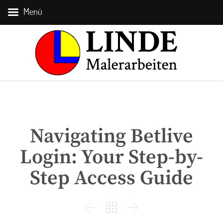
Menü
Navigating Betlive
Login: Your Step-by-
Step Access Guide


