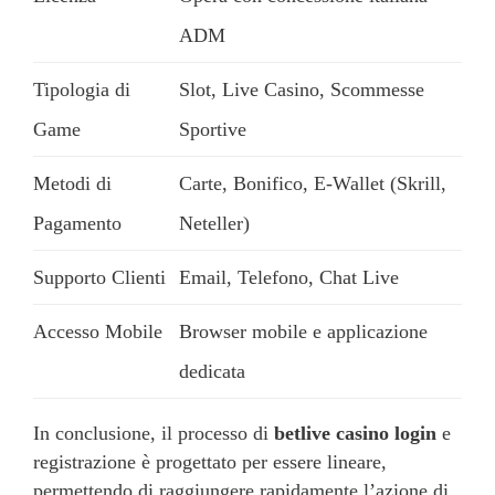
ADM
Tipologia di
Slot, Live Casino, Scommesse
Game
Sportive
Metodi di
Carte, Bonifico, E-Wallet (Skrill,
Pagamento
Neteller)
Supporto Clienti
Email, Telefono, Chat Live
Accesso Mobile
Browser mobile e applicazione
dedicata
In conclusione, il processo di
betlive casino login
e
registrazione è progettato per essere lineare,
permettendo di raggiungere rapidamente l’azione di