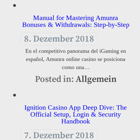
Manual for Mastering Amunra
Bonuses & Withdrawals: Step-by-Step
8. Dezember 2018
En el competitivo panorama del iGaming en
español, Amunra online casino se posiciona
como una…
Posted in:
Allgemein
Ignition Casino App Deep Dive: The
Official Setup, Login & Security
Handbook
7. Dezember 2018