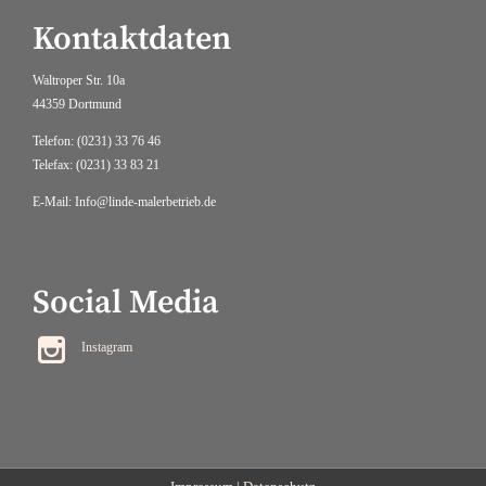
Kontaktdaten
Waltroper Str. 10a
44359 Dortmund
Telefon: (0231) 33 76 46
Telefax: (0231) 33 83 21
E-Mail: Info@linde-malerbetrieb.de
Social Media

Instagram