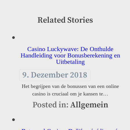
Related Stories
Casino Luckywave: De Onthulde
Handleiding voor Bonusberekening en
Uitbetaling
9. Dezember 2018
Het begrijpen van de bonussen van een online
casino is cruciaal om je kansen te…
Posted in:
Allgemein