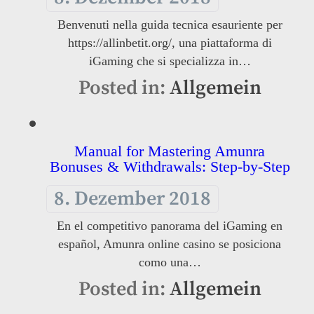
Benvenuti nella guida tecnica esauriente per
https://allinbetit.org/, una piattaforma di
iGaming che si specializza in…
Posted in:
Allgemein
Manual for Mastering Amunra
Bonuses & Withdrawals: Step-by-Step
8. Dezember 2018
En el competitivo panorama del iGaming en
español, Amunra online casino se posiciona
como una…
Posted in:
Allgemein