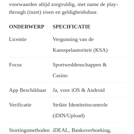
voorwaarden altijd zorgvuldig, met name de play-
through (inzet) eisen en geldigheidsduur.
ONDERWERP
SPECIFICATIE
Licentie
Vergunning van de
Kansspelautoriteit (KSA)
Focus
Sportweddenschappen &
Casino
App Beschikbaar
Ja, voor iOS & Android
Verificatie
Strikte Identiteitscontrole
(iDIN/Upload)
Stortingsmethoden
iDEAL, Bankoverboeking,