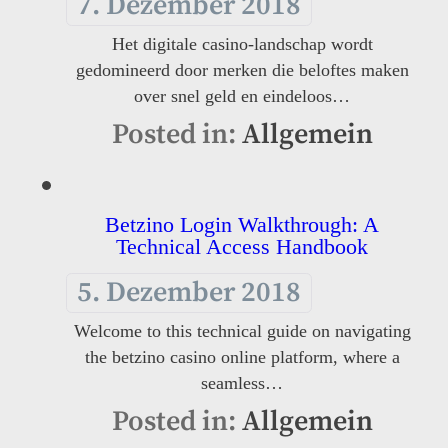
7. Dezember 2018
Het digitale casino-landschap wordt
gedomineerd door merken die beloftes maken
over snel geld en eindeloos…
Posted in:
Allgemein
Betzino Login Walkthrough: A
Technical Access Handbook
5. Dezember 2018
Welcome to this technical guide on navigating
the betzino casino online platform, where a
seamless…
Posted in:
Allgemein