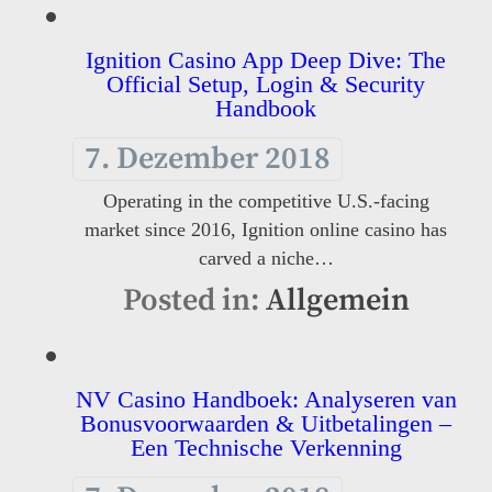
Ignition Casino App Deep Dive: The
Official Setup, Login & Security
Handbook
7. Dezember 2018
Operating in the competitive U.S.-facing
market since 2016, Ignition online casino has
carved a niche…
Posted in:
Allgemein
NV Casino Handboek: Analyseren van
Bonusvoorwaarden & Uitbetalingen –
Een Technische Verkenning