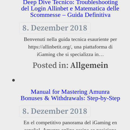
Deep Dive Tecnico: Troubleshooting
del Login Allinbet e Matematica delle
Scommesse – Guida Definitiva
8. Dezember 2018
Benvenuti nella guida tecnica esauriente per
https://allinbetit.org/, una piattaforma di
iGaming che si specializza in…
Posted in:
Allgemein
Manual for Mastering Amunra
Bonuses & Withdrawals: Step-by-Step
8. Dezember 2018
En el competitivo panorama del iGaming en
español, Amunra online casino se posiciona