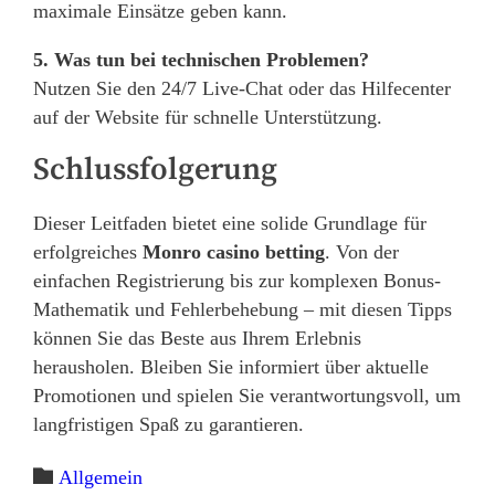
maximale Einsätze geben kann.
5. Was tun bei technischen Problemen?
Nutzen Sie den 24/7 Live-Chat oder das Hilfecenter
auf der Website für schnelle Unterstützung.
Schlussfolgerung
Dieser Leitfaden bietet eine solide Grundlage für
erfolgreiches
Monro casino betting
. Von der
einfachen Registrierung bis zur komplexen Bonus-
Mathematik und Fehlerbehebung – mit diesen Tipps
können Sie das Beste aus Ihrem Erlebnis
herausholen. Bleiben Sie informiert über aktuelle
Promotionen und spielen Sie verantwortungsvoll, um
langfristigen Spaß zu garantieren.
Category

Allgemein