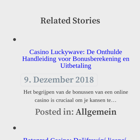
Related Stories
Casino Luckywave: De Onthulde
Handleiding voor Bonusberekening en
Uitbetaling
9. Dezember 2018
Het begrijpen van de bonussen van een online
casino is cruciaal om je kansen te…
Posted in:
Allgemein