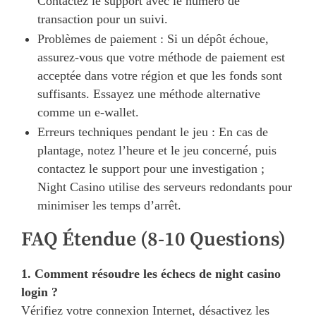
Contactez le support avec le numéro de
transaction pour un suivi.
Problèmes de paiement : Si un dépôt échoue,
assurez-vous que votre méthode de paiement est
acceptée dans votre région et que les fonds sont
suffisants. Essayez une méthode alternative
comme un e-wallet.
Erreurs techniques pendant le jeu : En cas de
plantage, notez l’heure et le jeu concerné, puis
contactez le support pour une investigation ;
Night Casino utilise des serveurs redondants pour
minimiser les temps d’arrêt.
FAQ Étendue (8-10 Questions)
1. Comment résoudre les échecs de night casino
login ?
Vérifiez votre connexion Internet, désactivez les