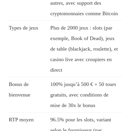
autres, avec support des
cryptomonnaies comme Bitcoin
Types de jeux
Plus de 2000 jeux : slots (par
exemple, Book of Dead), jeux
de table (blackjack, roulette), et
casino live avec croupiers en
direct
Bonus de
100% jusqu’à 500 € + 50 tours
bienvenue
gratuits, avec conditions de
mise de 30x le bonus
RTP moyen
96.5% pour les slots, variant
selon le fournisseur (par