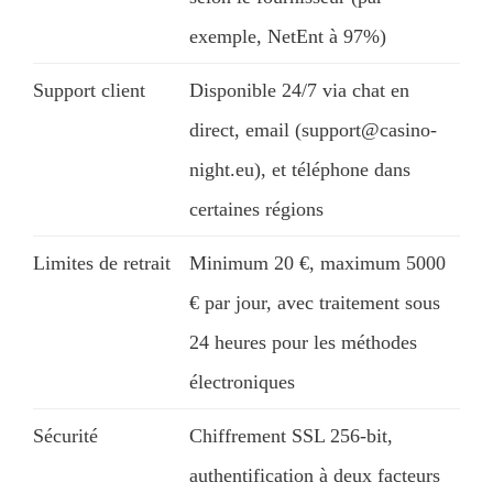
exemple, NetEnt à 97%)
Support client
Disponible 24/7 via chat en
direct, email (support@casino-
night.eu), et téléphone dans
certaines régions
Limites de retrait
Minimum 20 €, maximum 5000
€ par jour, avec traitement sous
24 heures pour les méthodes
électroniques
Sécurité
Chiffrement SSL 256-bit,
authentification à deux facteurs