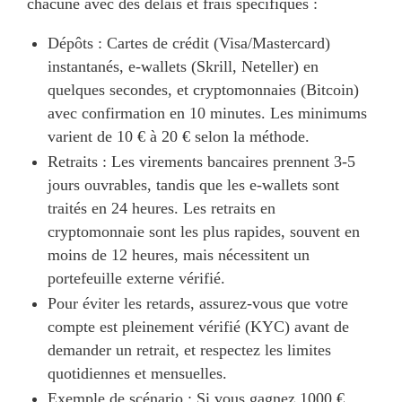
chacune avec des délais et frais spécifiques :
Dépôts : Cartes de crédit (Visa/Mastercard)
instantanés, e-wallets (Skrill, Neteller) en
quelques secondes, et cryptomonnaies (Bitcoin)
avec confirmation en 10 minutes. Les minimums
varient de 10 € à 20 € selon la méthode.
Retraits : Les virements bancaires prennent 3-5
jours ouvrables, tandis que les e-wallets sont
traités en 24 heures. Les retraits en
cryptomonnaie sont les plus rapides, souvent en
moins de 12 heures, mais nécessitent un
portefeuille externe vérifié.
Pour éviter les retards, assurez-vous que votre
compte est pleinement vérifié (KYC) avant de
demander un retrait, et respectez les limites
quotidiennes et mensuelles.
Exemple de scénario : Si vous gagnez 1000 €,