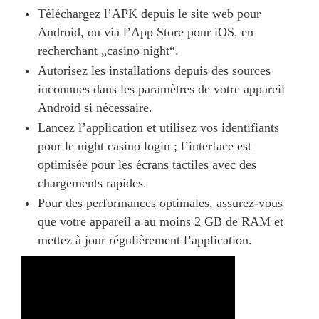
Téléchargez l’APK depuis le site web pour
Android, ou via l’App Store pour iOS, en
recherchant „casino night“.
Autorisez les installations depuis des sources
inconnues dans les paramètres de votre appareil
Android si nécessaire.
Lancez l’application et utilisez vos identifiants
pour le night casino login ; l’interface est
optimisée pour les écrans tactiles avec des
chargements rapides.
Pour des performances optimales, assurez-vous
que votre appareil a au moins 2 GB de RAM et
mettez à jour régulièrement l’application.