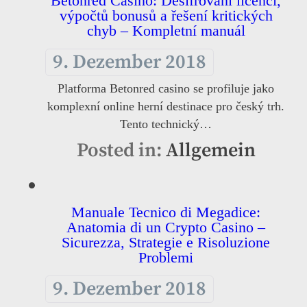
Betonred Casino: Dešifrování licencí,
výpočtů bonusů a řešení kritických
chyb – Kompletní manuál
9. Dezember 2018
Platforma Betonred casino se profiluje jako
komplexní online herní destinace pro český trh.
Tento technický…
Posted in:
Allgemein
Manuale Tecnico di Megadice:
Anatomia di un Crypto Casino –
Sicurezza, Strategie e Risoluzione
Problemi
9. Dezember 2018