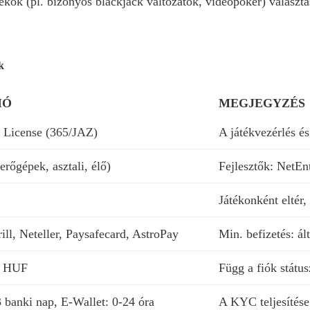
ékok (pl. bizonyos blackjack változatok, videopóker) válasz
k
IÓ
MEGJEGYZÉS
 License (365/JAZ)
A játékvezérlés és
erőgépek, asztali, élő)
Fejlesztők: NetEnt
Játékonként eltér,
ill, Neteller, Paysafecard, AstroPay
Min. befizetés: á
0 HUF
Függ a fiók státusz
 banki nap, E-Wallet: 0-24 óra
A KYC teljesítése