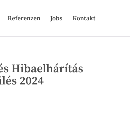
Skip
Referenzen
Jobs
Kontakt
to
content
és Hibaelhárítás
lés 2024