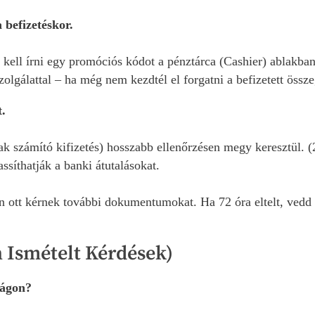
befizetéskor.
ll írni egy promóciós kódot a pénztárca (Cashier) ablakban, 
olgálattal – ha még nem kezdtél el forgatni a befizetett összeg
t.
nak számító kifizetés) hosszabb ellenőrzésen megy keresztü
síthatják a banki átutalásokat.
n ott kérnek további dokumentumokat. Ha 72 óra eltelt, vedd f
n Ismételt Kérdések)
zágon?