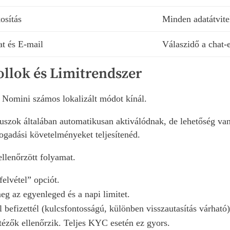
osítás
Minden adatátvitel
t és E-mail
Válaszidő a chat-e
llok és Limitrendszer
A Nomini számos lokalizált módot kínál.
szok általában automatikusan aktiválódnak, de lehetőség van 
fogadási követelményeket teljesítenéd.
llenőrzött folyamat.
felvétel” opciót.
g az egyenleged és a napi limitet.
 befizettél (kulcsfontosságú, különben visszautasítás várható)
tézők ellenőrzik. Teljes KYC esetén ez gyors.