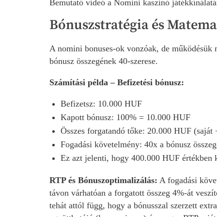
Bemutató videó a Nomini kaszinó játékkínálatáró
Bónuszstratégia és Matema
A nomini bonuses-ok vonzóak, de működésük meg
bónusz összegének 40-szerese.
Számítási példa – Befizetési bónusz:
Befizetsz: 10.000 HUF
Kapott bónusz: 100% = 10.000 HUF
Összes forgatandó tőke: 20.000 HUF (saját 
Fogadási követelmény: 40x a bónusz össze
Ez azt jelenti, hogy 400.000 HUF értékben k
RTP és Bónuszoptimalizálás:
A fogadási követ
távon várhatóan a forgatott összeg 4%-át veszí
tehát attól függ, hogy a bónusszal szerzett ext