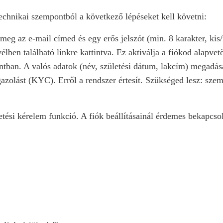
Technikai szempontból a következő lépéseket kell követni:
meg az e-mail címed és egy erős jelszót (min. 8 karakter, kis
lben található linkre kattintva. Ez aktiválja a fiókod alapvető
ontban. A valós adatok (név, születési dátum, lakcím) megadás
zolást (KYC). Erről a rendszer értesít. Szükséged lesz: szemé
etési kérelem funkció. A fiók beállításainál érdemes bekapcsol