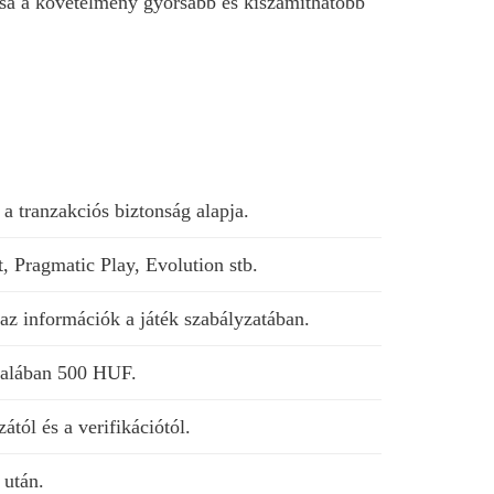
tása a követelmény gyorsabb és kiszámíthatóbb
 a tranzakciós biztonság alapja.
, Pragmatic Play, Evolution stb.
 az információk a játék szabályzatában.
ltalában 500 HUF.
ától és a verifikációtól.
 után.