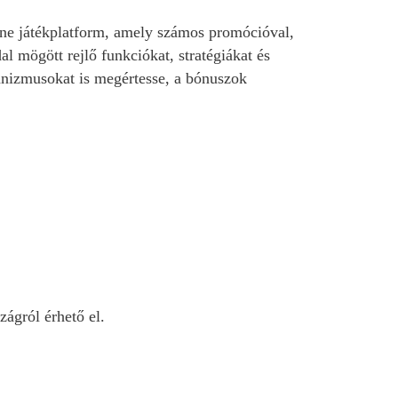
ne játékplatform, amely számos promócióval,
l mögött rejlő funkciókat, stratégiákat és
anizmusokat is megértesse, a bónuszok
ágról érhető el.