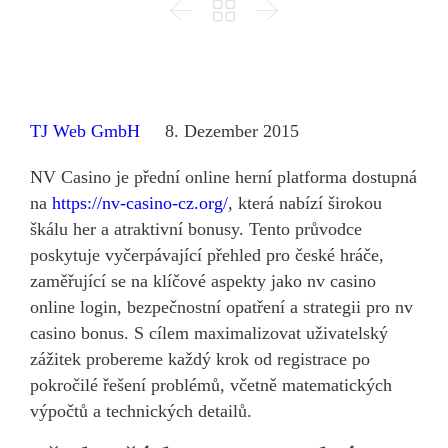



TJ Web GmbH
8. Dezember 2015
NV Casino je přední online herní platforma dostupná
na
https://nv-casino-cz.org/
, která nabízí širokou
škálu her a atraktivní bonusy. Tento průvodce
poskytuje vyčerpávající přehled pro české hráče,
zaměřující se na klíčové aspekty jako nv casino
online login, bezpečnostní opatření a strategii pro nv
casino bonus. S cílem maximalizovat uživatelský
zážitek probereme každý krok od registrace po
pokročilé řešení problémů, včetně matematických
výpočtů a technických detailů.