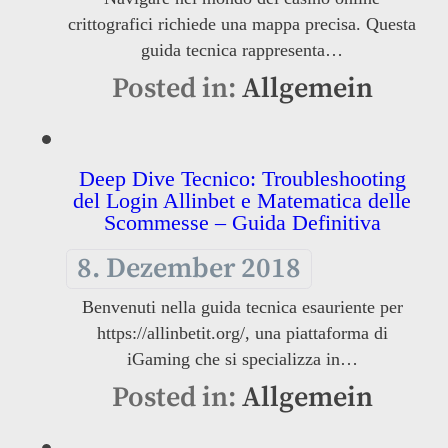
crittografici richiede una mappa precisa. Questa
guida tecnica rappresenta…
Posted in:
Allgemein
Deep Dive Tecnico: Troubleshooting
del Login Allinbet e Matematica delle
Scommesse – Guida Definitiva
8. Dezember 2018
Benvenuti nella guida tecnica esauriente per
https://allinbetit.org/, una piattaforma di
iGaming che si specializza in…
Posted in:
Allgemein