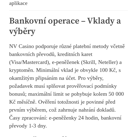
aplikace
Bankovní operace – Vklady a
výběry
NV Casino podporuje různé platební metody včetně
bankovních převodů, kreditních karet
(Visa/Mastercard), e-peněženek (Skrill, Neteller) a
kryptoměn. Minimální vklad je obvykle 100 Kč, s
okamžitým připsáním na účet. Pro výběry,
požadavek musí splňovat prověřovací podmínky
bonusů; maximální limit se pohybuje kolem 50 000
Kč měsíčně. Ověření totožnosti je povinné před
prvním výběrem, což zahrnuje nahrání dokladů.
Časy zpracování: e-peněženky 24 hodin, bankovní
převody 1-3 dny.