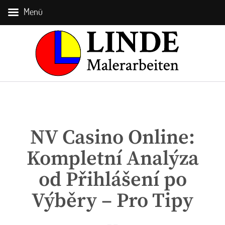
Menü
NV Casino Online:
Kompletní Analýza
od Přihlášení po
Výběry – Pro Tipy