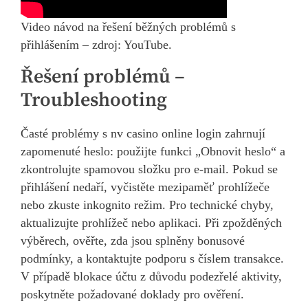
Video návod na řešení běžných problémů s
přihlášením – zdroj: YouTube.
Řešení problémů –
Troubleshooting
Časté problémy s nv casino online login zahrnují
zapomenuté heslo: použijte funkci „Obnovit heslo“ a
zkontrolujte spamovou složku pro e-mail. Pokud se
přihlášení nedaří, vyčistěte mezipaměť prohlížeče
nebo zkuste inkognito režim. Pro technické chyby,
aktualizujte prohlížeč nebo aplikaci. Při zpožděných
výběrech, ověřte, zda jsou splněny bonusové
podmínky, a kontaktujte podporu s číslem transakce.
V případě blokace účtu z důvodu podezřelé aktivity,
poskytněte požadované doklady pro ověření.