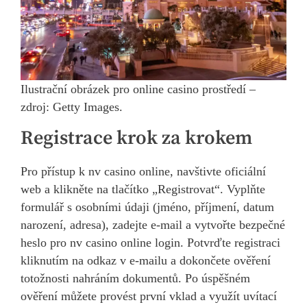
Ilustrační obrázek pro online casino prostředí –
zdroj: Getty Images.
Registrace krok za krokem
Pro přístup k nv casino online, navštivte oficiální
web a klikněte na tlačítko „Registrovat“. Vyplňte
formulář s osobními údaji (jméno, příjmení, datum
narození, adresa), zadejte e-mail a vytvořte bezpečné
heslo pro nv casino online login. Potvrďte registraci
kliknutím na odkaz v e-mailu a dokončete ověření
totožnosti nahráním dokumentů. Po úspěšném
ověření můžete provést první vklad a využít uvítací