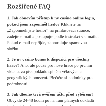
Rozšířené FAQ
1. Jak obnovím přístup k nv casino online login,
pokud jsem zapomněl heslo?
Klikněte na
„Zapomněli jste heslo?“ na přihlašovací stránce,
zadejte e-mail a postupujte podle instrukcí v e-mailu.
Pokud e-mail nepřijde, zkontrolujte spamovou
složku.
2. Je nv casino bonus k dispozici pro všechny
hráče?
Ano, ale pouze pro nové hráče po prvním
vkladu, za předpokladu splnění věkových a
geografických omezení. Přečtěte si podmínky pro
podrobnosti.
3. Jak dlouho trvá ověření účtu před výběrem?
Obvykle 24-48 hodin po nahrání platných dokladů