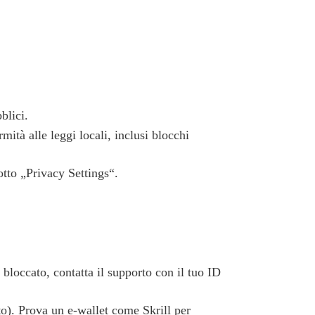
blici.
tà alle leggi locali, inclusi blocchi
tto „Privacy Settings“.
bloccato, contatta il supporto con il tuo ID
to). Prova un e-wallet come Skrill per