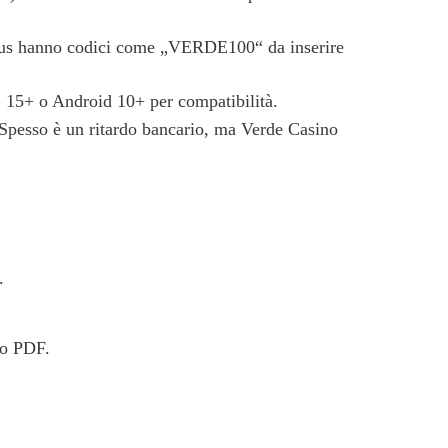
 bonus hanno codici come „VERDE100“ da inserire
OS 15+ o Android 10+ per compatibilità.
. Spesso è un ritardo bancario, ma Verde Casino
.
 o PDF.