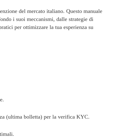
attenzione del mercato italiano. Questo manuale
fondo i suoi meccanismi, dalle strategie di
pratici per ottimizzare la tua esperienza su
e.
za (ultima bolletta) per la verifica KYC.
timali.