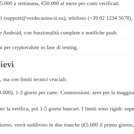
5.000 a settimana, €50.000 al mese per conti verificati.
l (support@verdecasino-it.eu), telefono (+39 02 1234 5678), r
e Android, con funzionalità complete e notifiche push.
i per cryptovalute in fase di testing.
ievi
ma con limiti tecnici cruciali:
0.000), 1-3 giorni per carte. Commissioni: zero per la maggior
 la verifica, poi 1-5 giorni bancari. I limiti sono rigidi: sup
iorno, verrà suddiviso in due tranche (€5.000 il primo giorno