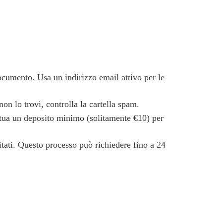
ocumento. Usa un indirizzo email attivo per le
on lo trovi, controlla la cartella spam.
ettua un deposito minimo (solitamente €10) per
itati. Questo processo può richiedere fino a 24