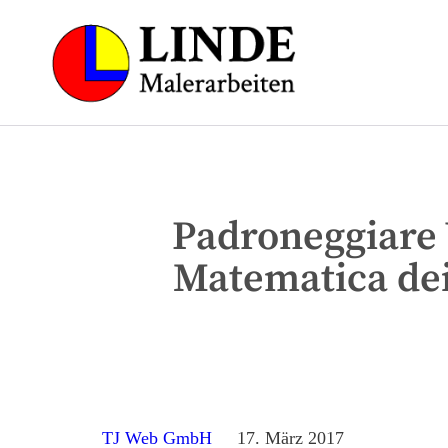
Padroneggiare 
Matematica dei
TJ Web GmbH
17. März 2017