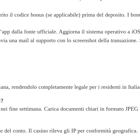
erito il codice bonus (se applicabile) prima del deposito. I
 l’app dalla fonte ufficiale. Aggiorna il sistema operativo a i
nvia una mail al supporto con lo screenshot della transazione
ana, rendendolo completamente legale per i residenti in Italia
C?
e nei fine settimana. Carica documenti chiari in formato JPEG
 del conto. Il casino rileva gli IP per conformità geografica.