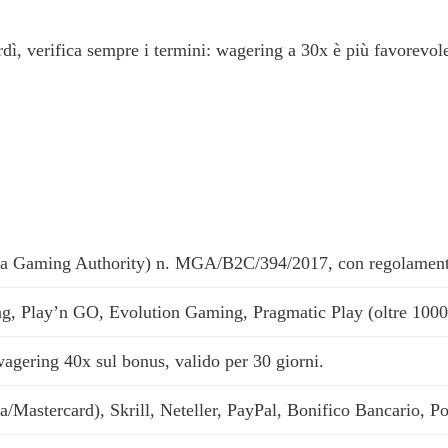
rdì, verifica sempre i termini: wagering a 30x è più favorevol
 Gaming Authority) n. MGA/B2C/394/2017, con regolamenta
, Play’n GO, Evolution Gaming, Pragmatic Play (oltre 1000 t
agering 40x sul bonus, valido per 30 giorni.
sa/Mastercard), Skrill, Neteller, PayPal, Bonifico Bancario, P