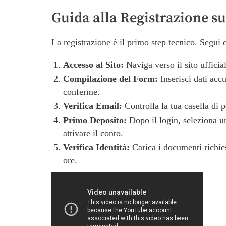
Guida alla Registrazione s
La registrazione è il primo step tecnico. Segui 
Accesso al Sito:
Naviga verso il sito ufficial
Compilazione del Form:
Inserisci dati acc
conferme.
Verifica Email:
Controlla la tua casella di p
Primo Deposito:
Dopo il login, seleziona u
attivare il conto.
Verifica Identità:
Carica i documenti richies
ore.