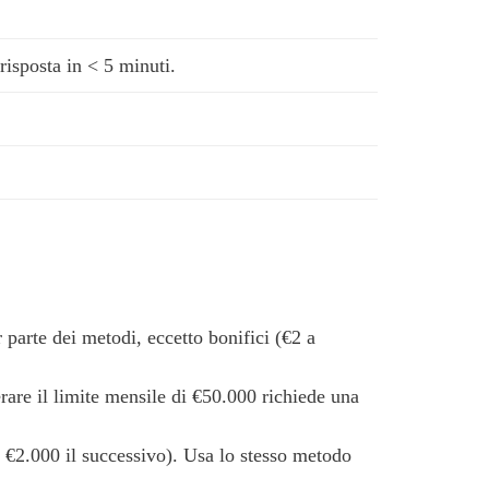
isposta in < 5 minuti.
 parte dei metodi, eccetto bonifici (€2 a
erare il limite mensile di €50.000 richiede una
, €2.000 il successivo). Usa lo stesso metodo