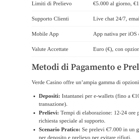
Limiti di Prelievo
€5.000 al giorno, €1
Supporto Clienti
Live chat 24/7, emai
Mobile App
App nativa per iOS 
Valute Accettate
Euro (€), con opzion
Metodi di Pagamento e Prel
Verde Casino offre un’ampia gamma di opzioni, 
Depositi:
Istantanei per e-wallets (fino a €1
transazione).
Prelievi:
Tempi di elaborazione: 12-24 ore per
richiesta speciale al supporto.
Scenario Pratico:
Se prelevi €7.000 in un g
per deposito e prelievo per evitare rifiuti.