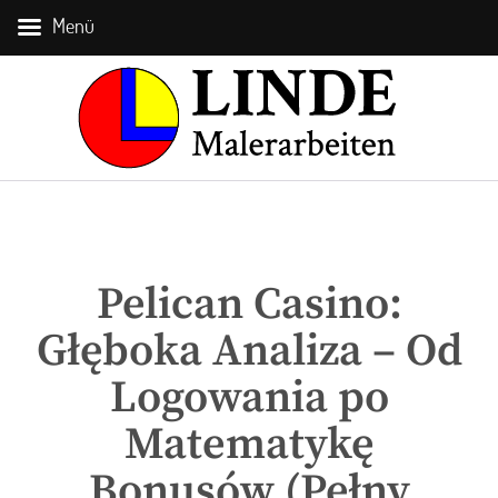
Menü
Pelican Casino:
Głęboka Analiza – Od
Logowania po
Matematykę
Bonusów (Pełny