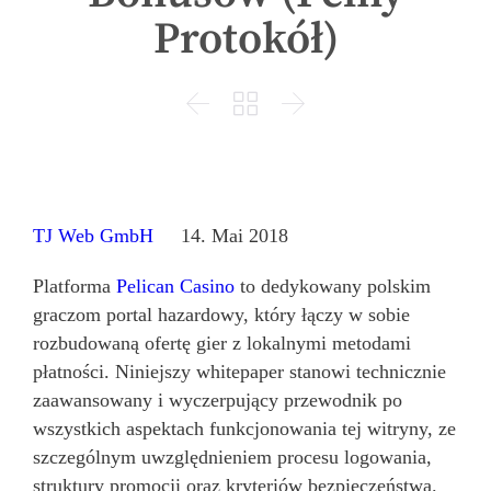
Protokół)



TJ Web GmbH
14. Mai 2018
Platforma
Pelican Casino
to dedykowany polskim
graczom portal hazardowy, który łączy w sobie
rozbudowaną ofertę gier z lokalnymi metodami
płatności. Niniejszy whitepaper stanowi technicznie
zaawansowany i wyczerpujący przewodnik po
wszystkich aspektach funkcjonowania tej witryny, ze
szczególnym uwzględnieniem procesu logowania,
struktury promocji oraz kryteriów bezpieczeństwa.