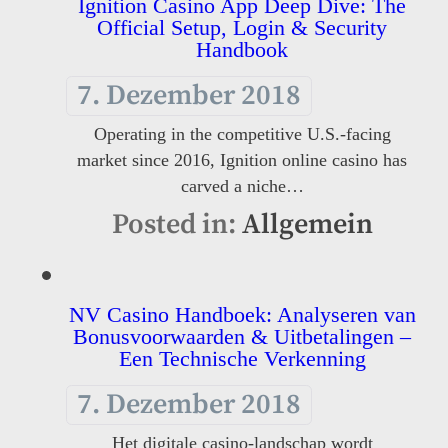
Ignition Casino App Deep Dive: The
Official Setup, Login & Security
Handbook
7. Dezember 2018
Operating in the competitive U.S.-facing
market since 2016, Ignition online casino has
carved a niche…
Posted in:
Allgemein
NV Casino Handboek: Analyseren van
Bonusvoorwaarden & Uitbetalingen –
Een Technische Verkenning
7. Dezember 2018
Het digitale casino-landschap wordt