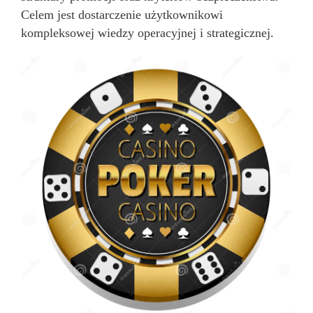
Celem jest dostarczenie użytkownikowi
kompleksowej wiedzy operacyjnej i strategicznej.