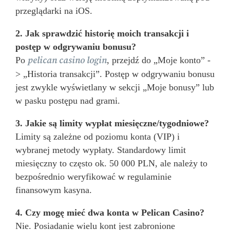
przeglądarki na iOS.
2. Jak sprawdzić historię moich transakcji i
postęp w odgrywaniu bonusu?
pelican casino login
Po
, przejdź do „Moje konto” -
> „Historia transakcji”. Postęp w odgrywaniu bonusu
jest zwykle wyświetlany w sekcji „Moje bonusy” lub
w pasku postępu nad grami.
3. Jakie są limity wypłat miesięczne/tygodniowe?
Limity są zależne od poziomu konta (VIP) i
wybranej metody wypłaty. Standardowy limit
miesięczny to często ok. 50 000 PLN, ale należy to
bezpośrednio weryfikować w regulaminie
finansowym kasyna.
4. Czy mogę mieć dwa konta w Pelican Casino?
Nie. Posiadanie wielu kont jest zabronione