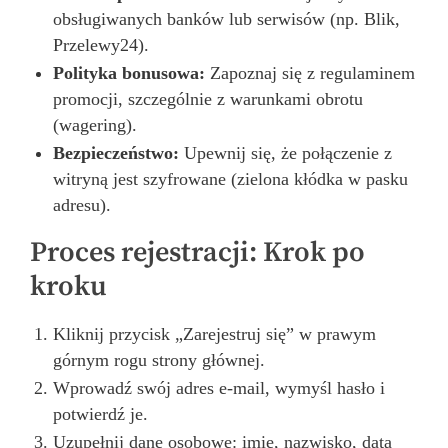
obsługiwanych banków lub serwisów (np. Blik,
Przelewy24).
Polityka bonusowa:
Zapoznaj się z regulaminem
promocji, szczególnie z warunkami obrotu
(wagering).
Bezpieczeństwo:
Upewnij się, że połączenie z
witryną jest szyfrowane (zielona kłódka w pasku
adresu).
Proces rejestracji: Krok po
kroku
Kliknij przycisk „Zarejestruj się” w prawym
górnym rogu strony głównej.
Wprowadź swój adres e-mail, wymyśl hasło i
potwierdź je.
Uzupełnij dane osobowe: imię, nazwisko, data