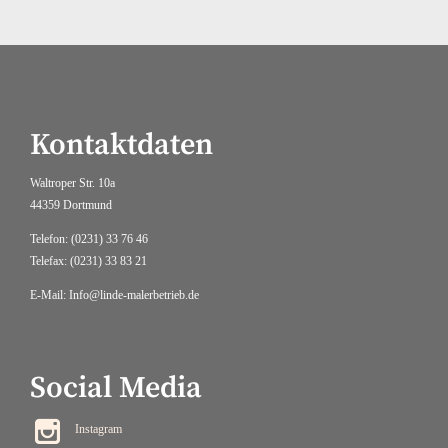
Kontaktdaten
Waltroper Str. 10a
44359 Dortmund
Telefon: (0231) 33 76 46
Telefax: (0231) 33 83 21
E-Mail: Info@linde-malerbetrieb.de
Social Media

Instagram