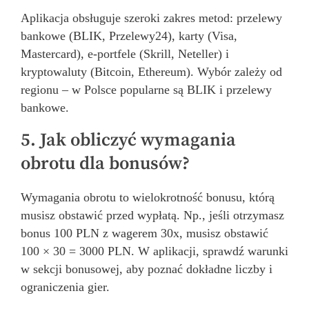
Aplikacja obsługuje szeroki zakres metod: przelewy
bankowe (BLIK, Przelewy24), karty (Visa,
Mastercard), e-portfele (Skrill, Neteller) i
kryptowaluty (Bitcoin, Ethereum). Wybór zależy od
regionu – w Polsce popularne są BLIK i przelewy
bankowe.
5. Jak obliczyć wymagania
obrotu dla bonusów?
Wymagania obrotu to wielokrotność bonusu, którą
musisz obstawić przed wypłatą. Np., jeśli otrzymasz
bonus 100 PLN z wagerem 30x, musisz obstawić
100 × 30 = 3000 PLN. W aplikacji, sprawdź warunki
w sekcji bonusowej, aby poznać dokładne liczby i
ograniczenia gier.