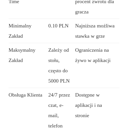
Time
procent zwrotu dla
gracza
Minimalny
0.10 PLN
Najniższa możliwa
Zakład
stawka w grze
Maksymalny
Zależy od
Ograniczenia na
Zakład
stołu,
żywo w aplikacji
często do
5000 PLN
Obsługa Klienta
24/7 przez
Dostępne w
czat, e-
aplikacji i na
mail,
stronie
telefon