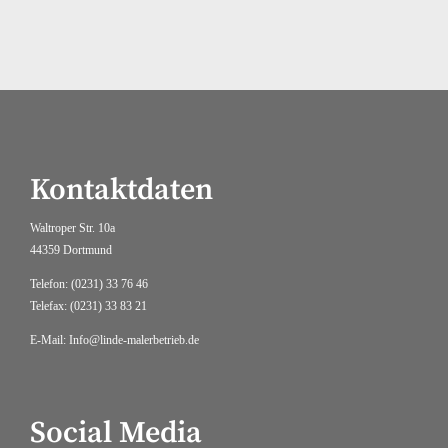
Kontaktdaten
Waltroper Str. 10a
44359 Dortmund
Telefon: (0231) 33 76 46
Telefax: (0231) 33 83 21
E-Mail: Info@linde-malerbetrieb.de
Social Media