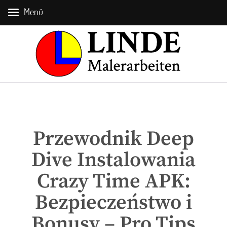
Menü
Przewodnik Deep
Dive Instalowania
Crazy Time APK:
Bezpieczeństwo i
Bonusy – Pro Tips