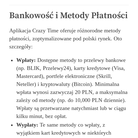
Bankowość i Metody Płatności
Aplikacja Crazy Time oferuje różnorodne metody
płatności, zoptymalizowane pod polski rynek. Oto
szczegóły:
Wpłaty:
Dostępne metody to przelewy bankowe
(np. BLIK, Przelewy24), karty kredytowe (Visa,
Mastercard), portfele elektroniczne (Skrill,
Neteller) i kryptowaluty (Bitcoin). Minimalna
wpłata wynosi zazwyczaj 20 PLN, a maksymalna
zależy od metody (np. do 10,000 PLN dziennie).
Wpłaty są przetwarzane natychmiast lub w ciągu
kilku minut, bez opłat.
Wypłaty:
Te same metody co wpłaty, z
wyjątkiem kart kredytowych w niektórych