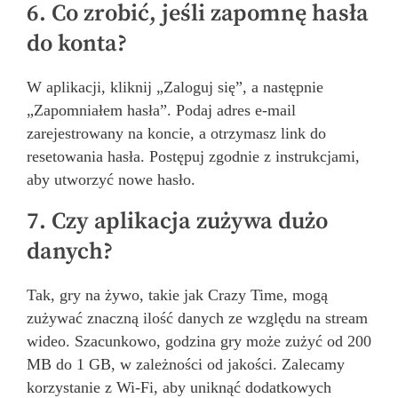
6. Co zrobić, jeśli zapomnę hasła
do konta?
W aplikacji, kliknij „Zaloguj się”, a następnie
„Zapomniałem hasła”. Podaj adres e-mail
zarejestrowany na koncie, a otrzymasz link do
resetowania hasła. Postępuj zgodnie z instrukcjami,
aby utworzyć nowe hasło.
7. Czy aplikacja zużywa dużo
danych?
Tak, gry na żywo, takie jak Crazy Time, mogą
zużywać znaczną ilość danych ze względu na stream
wideo. Szacunkowo, godzina gry może zużyć od 200
MB do 1 GB, w zależności od jakości. Zalecamy
korzystanie z Wi-Fi, aby uniknąć dodatkowych