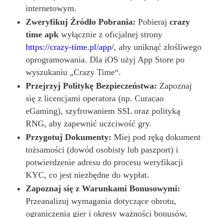
internetowym.
Zweryfikuj Źródło Pobrania:
Pobieraj
crazy
time apk
wyłącznie z oficjalnej strony
https://crazy-time.pl/app/
, aby uniknąć złośliwego
oprogramowania. Dla iOS użyj App Store po
wyszukaniu „Crazy Time“.
Przejrzyj Politykę Bezpieczeństwa:
Zapoznaj
się z licencjami operatora (np. Curacao
eGaming), szyfrowaniem SSL oraz polityką
RNG, aby zapewnić uczciwość gry.
Przygotuj Dokumenty:
Miej pod ręką dokument
tożsamości (dowód osobisty lub paszport) i
potwierdzenie adresu do procesu weryfikacji
KYC, co jest niezbędne do wypłat.
Zapoznaj się z Warunkami Bonusowymi:
Przeanalizuj wymagania dotyczące obrotu,
ograniczenia gier i okresy ważności bonusów,