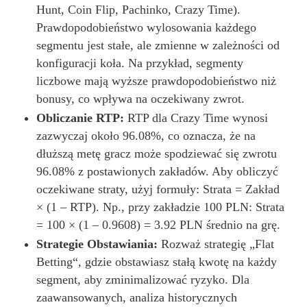
Hunt, Coin Flip, Pachinko, Crazy Time).
Prawdopodobieństwo wylosowania każdego
segmentu jest stałe, ale zmienne w zależności od
konfiguracji koła. Na przykład, segmenty
liczbowe mają wyższe prawdopodobieństwo niż
bonusy, co wpływa na oczekiwany zwrot.
Obliczanie RTP:
RTP dla Crazy Time wynosi
zazwyczaj około 96.08%, co oznacza, że na
dłuższą metę gracz może spodziewać się zwrotu
96.08% z postawionych zakładów. Aby obliczyć
oczekiwane straty, użyj formuły: Strata = Zakład
× (1 – RTP). Np., przy zakładzie 100 PLN: Strata
= 100 × (1 – 0.9608) = 3.92 PLN średnio na grę.
Strategie Obstawiania:
Rozważ strategię „Flat
Betting“, gdzie obstawiasz stałą kwotę na każdy
segment, aby zminimalizować ryzyko. Dla
zaawansowanych, analiza historycznych