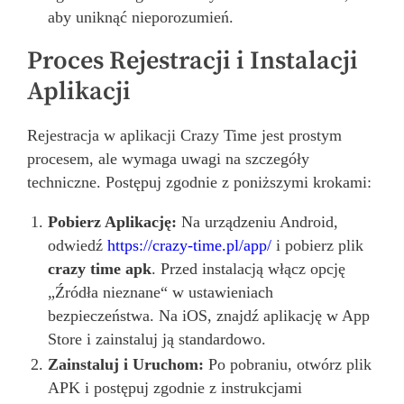
aby uniknąć nieporozumień.
Proces Rejestracji i Instalacji
Aplikacji
Rejestracja w aplikacji Crazy Time jest prostym
procesem, ale wymaga uwagi na szczegóły
techniczne. Postępuj zgodnie z poniższymi krokami:
Pobierz Aplikację:
Na urządzeniu Android,
odwiedź
https://crazy-time.pl/app/
i pobierz plik
crazy time apk
. Przed instalacją włącz opcję
„Źródła nieznane“ w ustawieniach
bezpieczeństwa. Na iOS, znajdź aplikację w App
Store i zainstaluj ją standardowo.
Zainstaluj i Uruchom:
Po pobraniu, otwórz plik
APK i postępuj zgodnie z instrukcjami