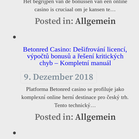
Het begrijpen van de bonussen van een online
casino is cruciaal om je kansen te…
Posted in:
Allgemein
Betonred Casino: Dešifrování licencí,
výpočtů bonusů a řešení kritických
chyb – Kompletní manuál
9. Dezember 2018
Platforma Betonred casino se profiluje jako
komplexní online herní destinace pro český trh.
Tento technický…
Posted in:
Allgemein