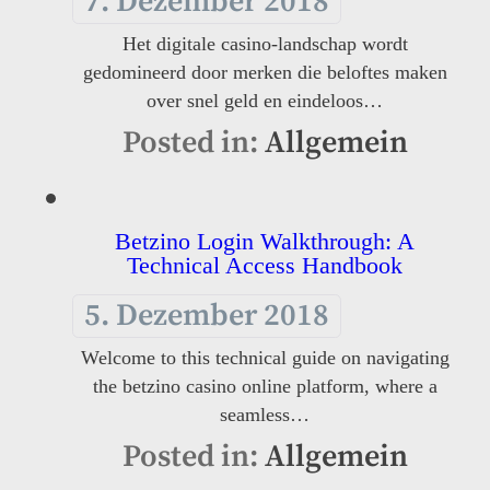
7. Dezember 2018
Het digitale casino-landschap wordt
gedomineerd door merken die beloftes maken
over snel geld en eindeloos…
Posted in:
Allgemein
Betzino Login Walkthrough: A
Technical Access Handbook
5. Dezember 2018
Welcome to this technical guide on navigating
the betzino casino online platform, where a
seamless…
Posted in:
Allgemein