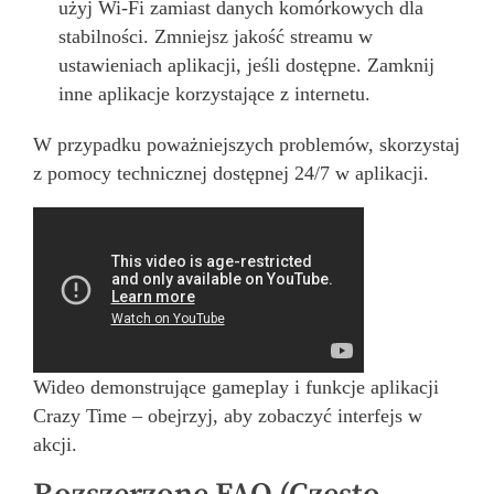
użyj Wi-Fi zamiast danych komórkowych dla
stabilności. Zmniejsz jakość streamu w
ustawieniach aplikacji, jeśli dostępne. Zamknij
inne aplikacje korzystające z internetu.
W przypadku poważniejszych problemów, skorzystaj
z pomocy technicznej dostępnej 24/7 w aplikacji.
Wideo demonstrujące gameplay i funkcje aplikacji
Crazy Time – obejrzyj, aby zobaczyć interfejs w
akcji.