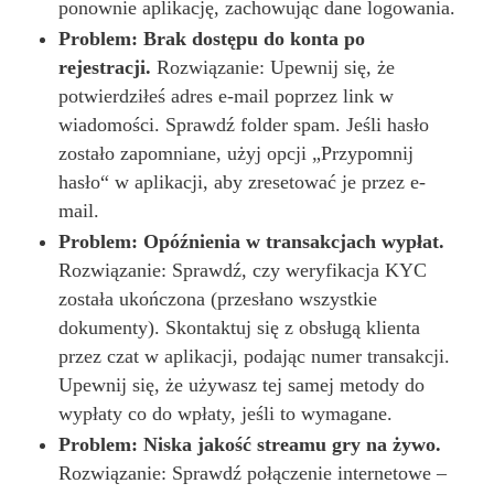
ponownie aplikację, zachowując dane logowania.
Problem: Brak dostępu do konta po
rejestracji.
Rozwiązanie: Upewnij się, że
potwierdziłeś adres e-mail poprzez link w
wiadomości. Sprawdź folder spam. Jeśli hasło
zostało zapomniane, użyj opcji „Przypomnij
hasło“ w aplikacji, aby zresetować je przez e-
mail.
Problem: Opóźnienia w transakcjach wypłat.
Rozwiązanie: Sprawdź, czy weryfikacja KYC
została ukończona (przesłano wszystkie
dokumenty). Skontaktuj się z obsługą klienta
przez czat w aplikacji, podając numer transakcji.
Upewnij się, że używasz tej samej metody do
wypłaty co do wpłaty, jeśli to wymagane.
Problem: Niska jakość streamu gry na żywo.
Rozwiązanie: Sprawdź połączenie internetowe –