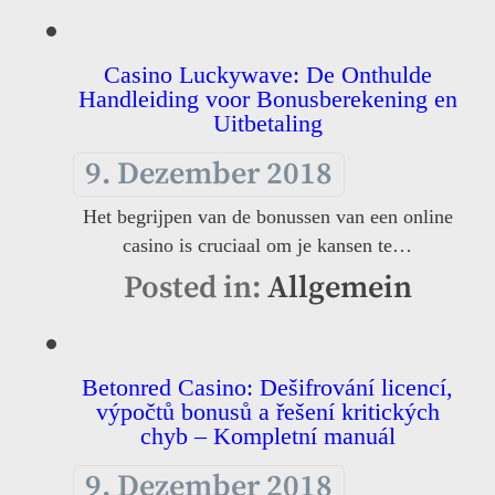
Casino Luckywave: De Onthulde
Handleiding voor Bonusberekening en
Uitbetaling
9. Dezember 2018
Het begrijpen van de bonussen van een online
casino is cruciaal om je kansen te…
Posted in:
Allgemein
Betonred Casino: Dešifrování licencí,
výpočtů bonusů a řešení kritických
chyb – Kompletní manuál
9. Dezember 2018