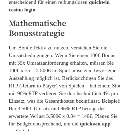
entscheidend für einen reibungslosen
quickwin
casino login
.
Mathematische
Bonusstrategie
Um Boni effektiv zu nutzen, verstehen Sie die
Umsatzbedingungen: Wenn Sie einen 100€ Bonus
mit 35x Umsatzanforderung erhalten, müssen Sie
100€ x 35 = 3.500€ im Spiel umsetzen, bevor eine
Auszahlung möglich ist. Berücksichtigen Sie das
RTP (Return to Player) von Spielen – bei einem Slot
mit 96% RTP verlieren Sie durchschnittlich 4% pro
Einsatz, was die Gesamtkosten beeinflusst. Beispiel:
Bei 3.500€ Umsatz und 96% RTP beträgt der
erwartete Verlust 3.500€ x 0.04 = 140€. Planen Sie
Ihr Budget entsprechend, um die
quickwin app