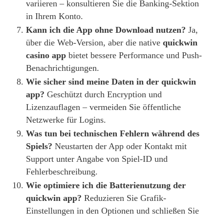
variieren – konsultieren Sie die Banking-Sektion
in Ihrem Konto.
Kann ich die App ohne Download nutzen?
Ja,
über die Web-Version, aber die native
quickwin
casino app
bietet bessere Performance und Push-
Benachrichtigungen.
Wie sicher sind meine Daten in der
quickwin
app
?
Geschützt durch Encryption und
Lizenzauflagen – vermeiden Sie öffentliche
Netzwerke für Logins.
Was tun bei technischen Fehlern während des
Spiels?
Neustarten der App oder Kontakt mit
Support unter Angabe von Spiel-ID und
Fehlerbeschreibung.
Wie optimiere ich die Batterienutzung der
quickwin app
?
Reduzieren Sie Grafik-
Einstellungen in den Optionen und schließen Sie