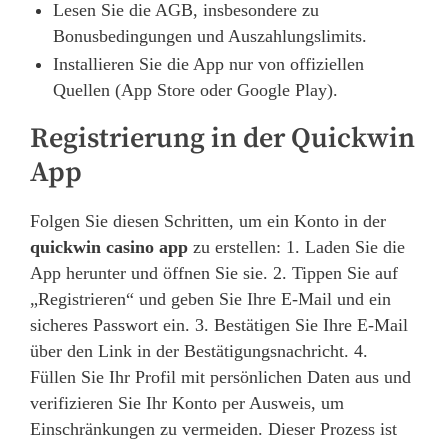
Lesen Sie die AGB, insbesondere zu
Bonusbedingungen und Auszahlungslimits.
Installieren Sie die App nur von offiziellen
Quellen (App Store oder Google Play).
Registrierung in der Quickwin
App
Folgen Sie diesen Schritten, um ein Konto in der
quickwin casino app
zu erstellen: 1. Laden Sie die
App herunter und öffnen Sie sie. 2. Tippen Sie auf
„Registrieren“ und geben Sie Ihre E-Mail und ein
sicheres Passwort ein. 3. Bestätigen Sie Ihre E-Mail
über den Link in der Bestätigungsnachricht. 4.
Füllen Sie Ihr Profil mit persönlichen Daten aus und
verifizieren Sie Ihr Konto per Ausweis, um
Einschränkungen zu vermeiden. Dieser Prozess ist