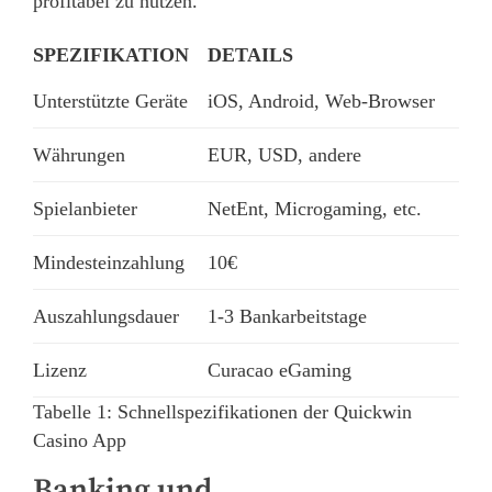
profitabel zu nutzen.
SPEZIFIKATION
DETAILS
Unterstützte Geräte
iOS, Android, Web-Browser
Währungen
EUR, USD, andere
Spielanbieter
NetEnt, Microgaming, etc.
Mindesteinzahlung
10€
Auszahlungsdauer
1-3 Bankarbeitstage
Lizenz
Curacao eGaming
Tabelle 1: Schnellspezifikationen der Quickwin
Casino App
Banking und