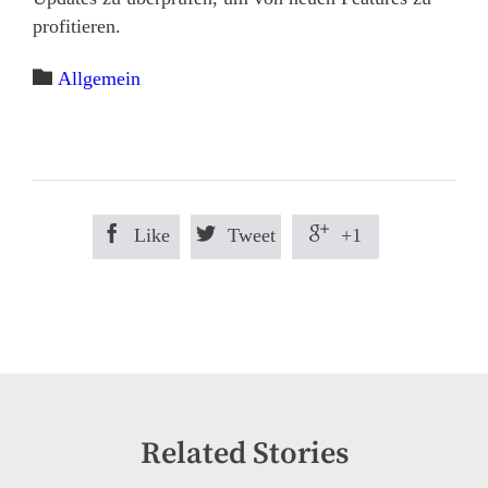
profitieren.
Category

Allgemein



Like
Tweet
+1
Related Stories