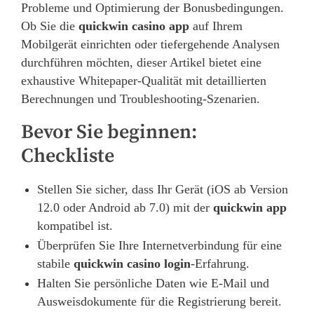
Probleme und Optimierung der Bonusbedingungen.
Ob Sie die
quickwin casino app
auf Ihrem
Mobilgerät einrichten oder tiefergehende Analysen
durchführen möchten, dieser Artikel bietet eine
exhaustive Whitepaper-Qualität mit detaillierten
Berechnungen und Troubleshooting-Szenarien.
Bevor Sie beginnen:
Checkliste
Stellen Sie sicher, dass Ihr Gerät (iOS ab Version
12.0 oder Android ab 7.0) mit der
quickwin app
kompatibel ist.
Überprüfen Sie Ihre Internetverbindung für eine
stabile
quickwin casino login
-Erfahrung.
Halten Sie persönliche Daten wie E-Mail und
Ausweisdokumente für die Registrierung bereit.