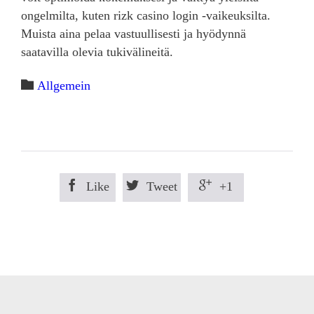
ongelmilta, kuten rizk casino login -vaikeuksilta.
Muista aina pelaa vastuullisesti ja hyödynnä
saatavilla olevia tukivälineitä.
Category

Allgemein



Like
Tweet
+1