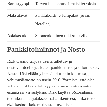
Bonustyyppi
Tervetuliaisbonus, ilmaiskierroksia
Maksutavat
Pankkikortti, e-lompakot (esim.
Neteller)
Asiakastuki
Suomenkielinen tuki saatavilla
Pankkitoiminnot ja Nosto
Rizk Casino tarjoaa useita talletus- ja
nostovaihtoehtoja, kuten pankkisiirrot ja e-lompakot.
Nostot käsitellään yleensä 24 tunnin kuluessa, ja
vähimmäisnosto on usein 20 €. Varmista, että olet
vahvistanut henkilöllisyytesi ennen nostopyyntöä
estääksesi viivästyksiä. Rizk käyttää SSL-salausa
tekniikoita suojatakseen rahaliikenteesi, mikä tekee
rizk kasino -kokemuksesta turvallisen.