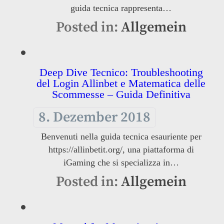
guida tecnica rappresenta…
Posted in:
Allgemein
Deep Dive Tecnico: Troubleshooting
del Login Allinbet e Matematica delle
Scommesse – Guida Definitiva
8. Dezember 2018
Benvenuti nella guida tecnica esauriente per
https://allinbetit.org/, una piattaforma di
iGaming che si specializza in…
Posted in:
Allgemein