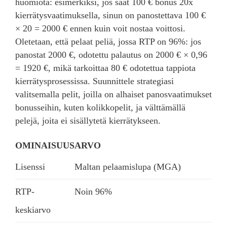
huomiota: esimerkiksi, jos saat 100 € bonus 20x
kierrätysvaatimuksella, sinun on panostettava 100 €
× 20 = 2000 € ennen kuin voit nostaa voittosi.
Oletetaan, että pelaat peliä, jossa RTP on 96%: jos
panostat 2000 €, odotettu palautus on 2000 € × 0,96
= 1920 €, mikä tarkoittaa 80 € odotettua tappiota
kierrätysprosessissa. Suunnittele strategiasi
valitsemalla pelit, joilla on alhaiset panosvaatimukset
bonusseihin, kuten kolikkopelit, ja välttämällä
pelejä, joita ei sisällytetä kierrätykseen.
OMINAISUUS
ARVO
Lisenssi
Maltan pelaamislupa (MGA)
RTP-
Noin 96%
keskiarvo