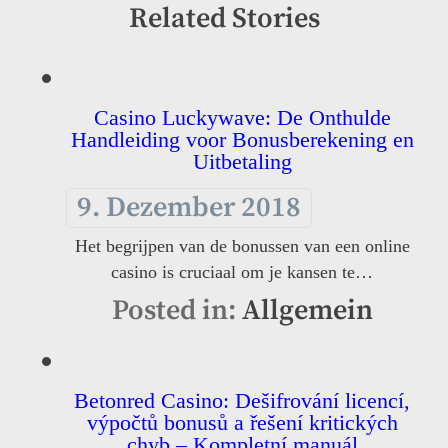
Related Stories
Casino Luckywave: De Onthulde
Handleiding voor Bonusberekening en
Uitbetaling
9. Dezember 2018
Het begrijpen van de bonussen van een online
casino is cruciaal om je kansen te…
Posted in:
Allgemein
Betonred Casino: Dešifrování licencí,
výpočtů bonusů a řešení kritických
chyb – Kompletní manuál