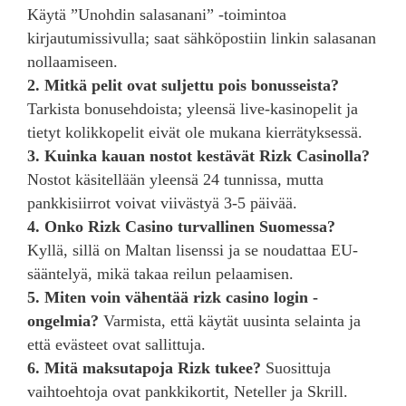
Käytä ”Unohdin salasanani” -toimintoa
kirjautumissivulla; saat sähköpostiin linkin salasanan
nollaamiseen.
2. Mitkä pelit ovat suljettu pois bonusseista?
Tarkista bonusehdoista; yleensä live-kasinopelit ja
tietyt kolikkopelit eivät ole mukana kierrätyksessä.
3. Kuinka kauan nostot kestävät Rizk Casinolla?
Nostot käsitellään yleensä 24 tunnissa, mutta
pankkisiirrot voivat viivästyä 3-5 päivää.
4. Onko Rizk Casino turvallinen Suomessa?
Kyllä, sillä on Maltan lisenssi ja se noudattaa EU-
sääntelyä, mikä takaa reilun pelaamisen.
5. Miten voin vähentää rizk casino login -
ongelmia?
Varmista, että käytät uusinta selainta ja
että evästeet ovat sallittuja.
6. Mitä maksutapoja Rizk tukee?
Suosittuja
vaihtoehtoja ovat pankkikortit, Neteller ja Skrill.