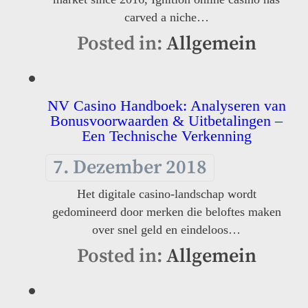
carved a niche…
Posted in:
Allgemein
NV Casino Handboek: Analyseren van
Bonusvoorwaarden & Uitbetalingen –
Een Technische Verkenning
7. Dezember 2018
Het digitale casino-landschap wordt
gedomineerd door merken die beloftes maken
over snel geld en eindeloos…
Posted in:
Allgemein