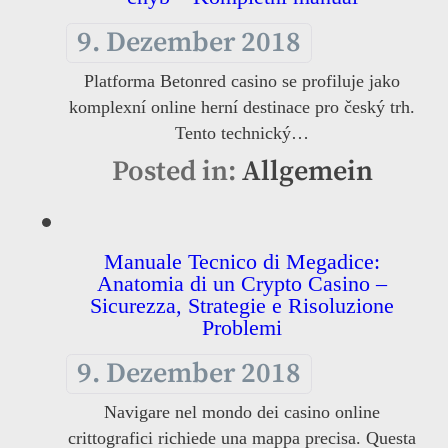
9. Dezember 2018
Platforma Betonred casino se profiluje jako
komplexní online herní destinace pro český trh.
Tento technický…
Posted in:
Allgemein
Manuale Tecnico di Megadice:
Anatomia di un Crypto Casino –
Sicurezza, Strategie e Risoluzione
Problemi
9. Dezember 2018
Navigare nel mondo dei casino online
crittografici richiede una mappa precisa. Questa