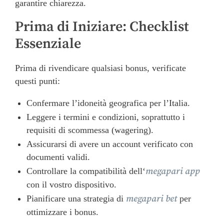
garantire chiarezza.
Prima di Iniziare: Checklist
Essenziale
Prima di rivendicare qualsiasi bonus, verificate
questi punti:
Confermare l’idoneità geografica per l’Italia.
Leggere i termini e condizioni, soprattutto i
requisiti di scommessa (wagering).
Assicurarsi di avere un account verificato con
documenti validi.
megapari app
Controllare la compatibilità dell‘
con il vostro dispositivo.
megapari bet
Pianificare una strategia di
per
ottimizzare i bonus.