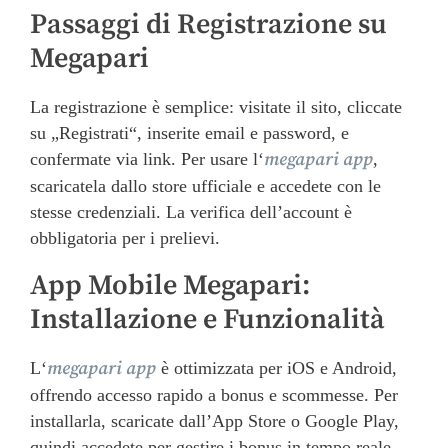
Passaggi di Registrazione su
Megapari
La registrazione è semplice: visitate il sito, cliccate
su „Registrati“, inserite email e password, e
megapari app
confermate via link. Per usare l‘
,
scaricatela dallo store ufficiale e accedete con le
stesse credenziali. La verifica dell’account è
obbligatoria per i prelievi.
App Mobile Megapari:
Installazione e Funzionalità
megapari app
L‘
è ottimizzata per iOS e Android,
offrendo accesso rapido a bonus e scommesse. Per
installarla, scaricate dall’App Store o Google Play,
quindi accedete per gestire i bonus in tempo reale.