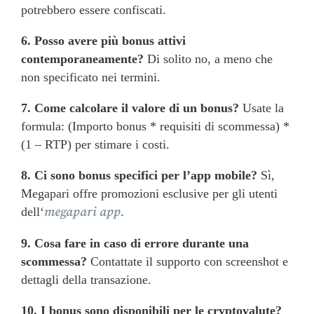
potrebbero essere confiscati.
6. Posso avere più bonus attivi
contemporaneamente?
Di solito no, a meno che
non specificato nei termini.
7. Come calcolare il valore di un bonus?
Usate la
formula: (Importo bonus * requisiti di scommessa) *
(1 – RTP) per stimare i costi.
8. Ci sono bonus specifici per l’app mobile?
Sì,
Megapari offre promozioni esclusive per gli utenti
megapari app
dell‘
.
9. Cosa fare in caso di errore durante una
scommessa?
Contattate il supporto con screenshot e
dettagli della transazione.
10. I bonus sono disponibili per le cryptovalute?