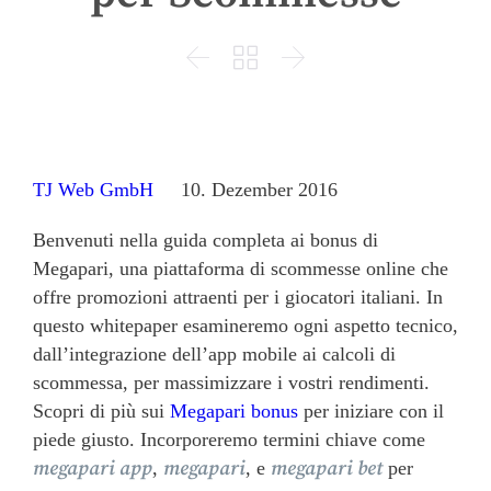



TJ Web GmbH
10. Dezember 2016
Benvenuti nella guida completa ai bonus di
Megapari, una piattaforma di scommesse online che
offre promozioni attraenti per i giocatori italiani. In
questo whitepaper esamineremo ogni aspetto tecnico,
dall’integrazione dell’app mobile ai calcoli di
scommessa, per massimizzare i vostri rendimenti.
Scopri di più sui
Megapari bonus
per iniziare con il
piede giusto. Incorporeremo termini chiave come
megapari app
megapari
megapari bet
,
, e
per