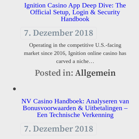
Ignition Casino App Deep Dive: The
Official Setup, Login & Security
Handbook
7. Dezember 2018
Operating in the competitive U.S.-facing
market since 2016, Ignition online casino has
carved a niche…
Posted in:
Allgemein
NV Casino Handboek: Analyseren van
Bonusvoorwaarden & Uitbetalingen –
Een Technische Verkenning
7. Dezember 2018