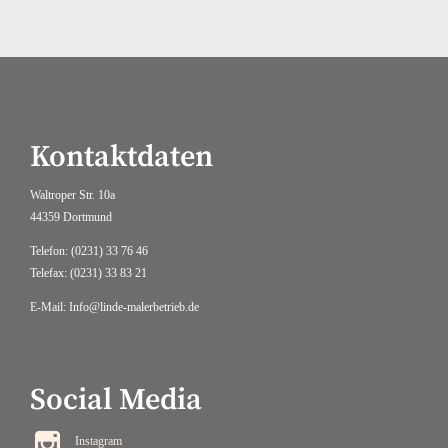
Kontaktdaten
Waltroper Str. 10a
44359 Dortmund
Telefon: (0231) 33 76 46
Telefax: (0231) 33 83 21
E-Mail: Info@linde-malerbetrieb.de
Social Media

Instagram