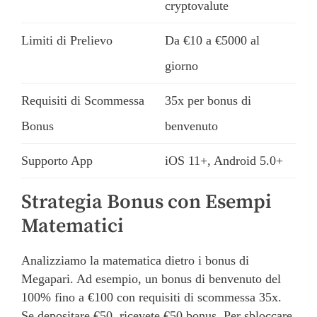
cryptovalute
Limiti di Prelievo
Da €10 a €5000 al
giorno
Requisiti di Scommessa
35x per bonus di
Bonus
benvenuto
Supporto App
iOS 11+, Android 5.0+
Strategia Bonus con Esempi
Matematici
Analizziamo la matematica dietro i bonus di
Megapari. Ad esempio, un bonus di benvenuto del
100% fino a €100 con requisiti di scommessa 35x.
Se depositare €50, ricevete €50 bonus. Per sbloccare