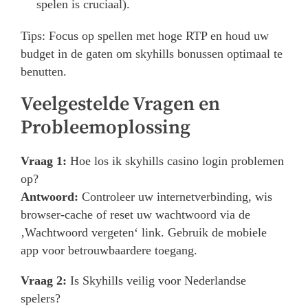
spelen is cruciaal).
Tips: Focus op spellen met hoge RTP en houd uw
budget in de gaten om skyhills bonussen optimaal te
benutten.
Veelgestelde Vragen en
Probleemoplossing
Vraag 1:
Hoe los ik skyhills casino login problemen
op?
Antwoord:
Controleer uw internetverbinding, wis
browser-cache of reset uw wachtwoord via de
‚Wachtwoord vergeten‘ link. Gebruik de mobiele
app voor betrouwbaardere toegang.
Vraag 2:
Is Skyhills veilig voor Nederlandse
spelers?