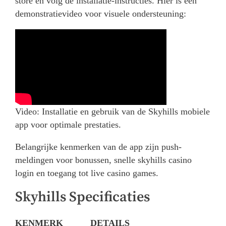
store en volg de installatie-instructies. Hier is een
demonstratievideo voor visuele ondersteuning:
Video: Installatie en gebruik van de Skyhills mobiele
app voor optimale prestaties.
Belangrijke kenmerken van de app zijn push-
meldingen voor bonussen, snelle skyhills casino
login en toegang tot live casino games.
Skyhills Specificaties
KENMERK
DETAILS