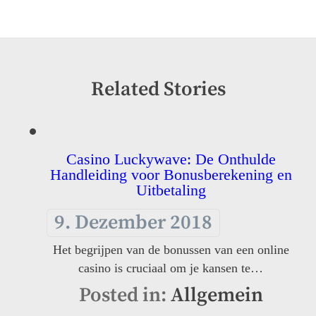
Related Stories
Casino Luckywave: De Onthulde
Handleiding voor Bonusberekening en
Uitbetaling
9. Dezember 2018
Het begrijpen van de bonussen van een online
casino is cruciaal om je kansen te…
Posted in:
Allgemein