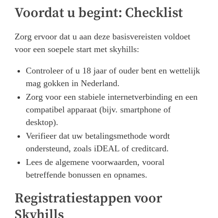
Voordat u begint: Checklist
Zorg ervoor dat u aan deze basisvereisten voldoet
voor een soepele start met skyhills:
Controleer of u 18 jaar of ouder bent en wettelijk
mag gokken in Nederland.
Zorg voor een stabiele internetverbinding en een
compatibel apparaat (bijv. smartphone of
desktop).
Verifieer dat uw betalingsmethode wordt
ondersteund, zoals iDEAL of creditcard.
Lees de algemene voorwaarden, vooral
betreffende bonussen en opnames.
Registratiestappen voor
Skyhills