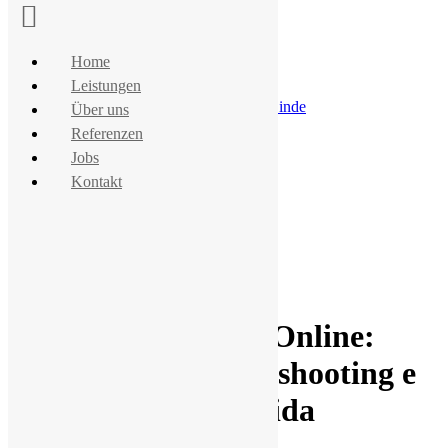
Home
Leistungen
Open/Close Menu
Über uns
Referenzen
Jobs
Skip to content
Kontakt
Home
Leistungen
Über uns
Referenzen
Jobs
Kontakt
Slotspalace Casino Online:
Manuale di Troubleshooting e
Analisi Bonus – Guida
Definitiva