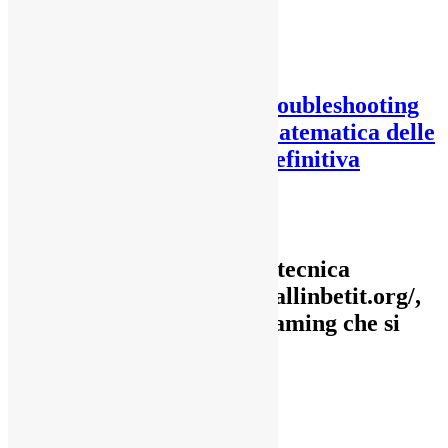
Posted in:
Allgemein
Deep Dive Tecnico: Troubleshooting
del Login Allinbet e Matematica delle
Scommesse – Guida Definitiva
8. Dezember 2018
Benvenuti nella guida tecnica
esauriente per https://allinbetit.org/,
una piattaforma di iGaming che si
specializza in…
Posted in:
Allgemein