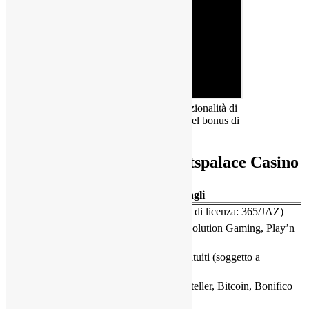
Video tutorial: Panoramica delle funzionalità di
Slotspalace casino e dimostrazione del bonus di
benvenuto.
Specifiche Tecniche di Slotspalace Casino
Categoria
Dettagli
Licenza
Curacao eGaming (numero di licenza: 365/JAZ)
Provider di
NetEnt, Pragmatic Play, Evolution Gaming, Play’n
Giochi
GO, +500 slot e live casino
Bonus di
Fino a 1000€ + 100 giri gratuiti (soggetto a
Benvenuto
wagering 40x)
Metodi di
Visa/Mastercard, Skrill, Neteller, Bitcoin, Bonifico
Pagamento
Bancario