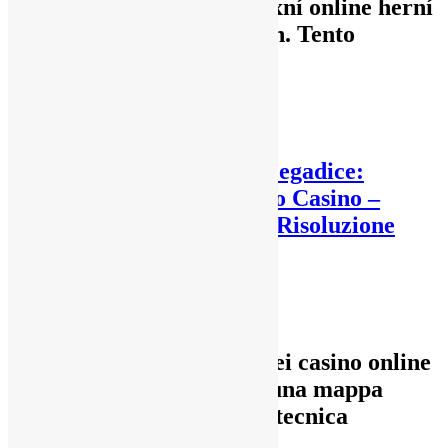
profiluje jako komplexní online herní
destinace pro český trh. Tento
technický…
Posted in:
Allgemein
Manuale Tecnico di Megadice:
Anatomia di un Crypto Casino –
Sicurezza, Strategie e Risoluzione
Problemi
9. Dezember 2018
Navigare nel mondo dei casino online
crittografici richiede una mappa
precisa. Questa guida tecnica
rappresenta…