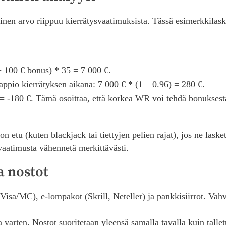
linen arvo riippuu kierrätysvaatimuksista. Tässä esimerkkilas
+ 100 € bonus) * 35 = 7 000 €.
appio kierrätyksen aikana: 7 000 € * (1 – 0.96) = 280 €.
 = -180 €. Tämä osoittaa, että korkea WR voi tehdä bonuksesta
on etu (kuten blackjack tai tiettyjen pelien rajat), jos ne las
ysvaatimusta vähennetä merkittävästi.
a nostot
Visa/MC), e-lompakot (Skrill, Neteller) ja pankkisiirrot. Vahvi
rten. Nostot suoritetaan yleensä samalla tavalla kuin tallet