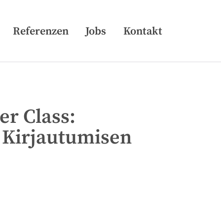
Skip
Referenzen
Jobs
Kontakt
to
content
er Class:
 Kirjautumisen