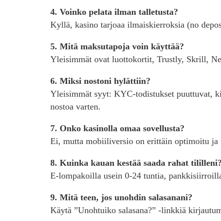
4. Voinko pelata ilman talletusta?
Kyllä, kasino tarjoaa ilmaiskierroksia (no depos
5. Mitä maksutapoja voin käyttää?
Yleisimmät ovat luottokortit, Trustly, Skrill, Ne
6. Miksi nostoni hylättiin?
Yleisimmät syyt: KYC-todistukset puuttuvat, kier
nostoa varten.
7. Onko kasinolla omaa sovellusta?
Ei, mutta mobiiliversio on erittäin optimoitu ja
8. Kuinka kauan kestää saada rahat tililleni
E-lompakoilla usein 0-24 tuntia, pankkisiirroi
9. Mitä teen, jos unohdin salasanani?
Käytä ”Unohtuiko salasana?” -linkkiä kirjautumi