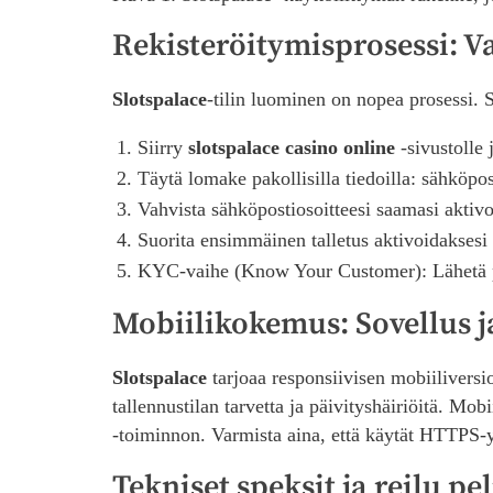
Rekisteröitymisprosessi: Va
Slotspalace
-tilin luominen on nopea prosessi. S
Siirry
slotspalace casino online
-sivustolle 
Täytä lomake pakollisilla tiedoilla: sähköpos
Vahvista sähköpostiosoitteesi saamasi aktivoi
Suorita ensimmäinen talletus aktivoidaksesi t
KYC-vaihe (Know Your Customer): Lähetä pyy
Mobiilikokemus: Sovellus 
Slotspalace
tarjoaa responsiivisen mobiiliversio
tallennustilan tarvetta ja päivityshäiriöitä. Mo
-toiminnon. Varmista aina, että käytät HTTPS-yht
Tekniset speksit ja reilu pel