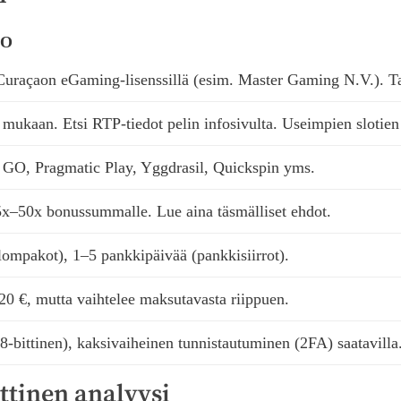
TO
Curaçaon eGaming-lisenssillä (esim. Master Gaming N.V.). Tar
n mukaan. Etsi RTP-tiedot pelin infosivulta. Useimpien sloti
 GO, Pragmatic Play, Yggdrasil, Quickspin yms.
35x–50x bonussummalle. Lue aina täsmälliset ehdot.
-lompakot), 1–5 pankkipäivää (pankkisiirrot).
 20 €, mutta vaihtelee maksutavasta riippuen.
8-bittinen), kaksivaiheinen tunnistautuminen (2FA) saatavilla
ttinen analyysi