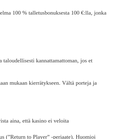
kelma 100 % talletusbonuksesta 100 €:lla, jonka
 taloudellisesti kannattamattoman, jos et
ketaan mukaan kierrätykseen. Vältä porteja ja
sta aina, että kasino ei veloita
us (”Return to Player” -periaate). Huomioi