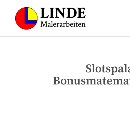
Slotspal
Bonusmatemati