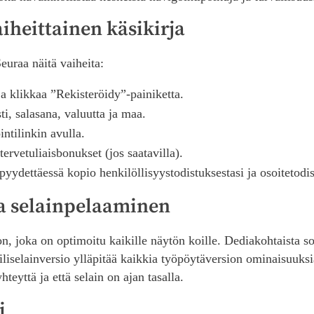
iheittainen käsikirja
euraa näitä vaiheita:
ja klikkaa ”Rekisteröidy”-painiketta.
ti, salasana, valuutta ja maa.
ntilinkin avulla.
ervetuliaisbonukset (jos saatavilla).
dettäessä kopio henkilöllisyystodistuksestasi ja osoitetodis
ja selainpelaaminen
n, joka on optimoitu kaikille näytön koille. Dediakohtaista so
biiliselainversio ylläpitää kaikkia työpöytäversion ominaisuuk
eyttä ja että selain on ajan tasalla.
i