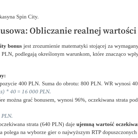
 kasyna Spin City.
usowa: Obliczanie realnej wartości
city bonus
jest zrozumienie matematyki stojącej za wymaga
 PLN, podlegają określonym warunkom, które znacząco wpływ
ny:
epozycie 400 PLN. Suma do obrotu: 800 PLN. WR wynosi 40
) * 40 = 16 000 PLN.
 które można grać bonusem, wynosi 96%, oczekiwana strata po
 PLN.
czekiwana strata (640 PLN) daje
ujemną wartość oczekiwa
egia polega na wyborze gier o najwyższym RTP dopuszczonych 