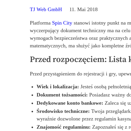
TJ Web GmbH
11. Mai 2018
Platforma
Spin City
stanowi istotny punkt na m
wyczerpujący dokument techniczny ma na celu 
wymogach bezpieczeństwa oraz praktycznych a
matematycznych, ma służyć jako kompletne źró
Przed rozpoczęciem: Lista 
Przed przystąpieniem do rejestracji i gry, upe
Wiek i lokalizacja:
Jesteś osobą pełnoletni
Dokument tożsamości:
Posiadasz ważny do
Dedykowane konto bankowe:
Zaleca się u
Środowisko techniczne:
Twoja przeglądarka
wyraźnie dozwolone przez regulamin kasyn
Znajomość regulaminu:
Zapoznałeś się z 