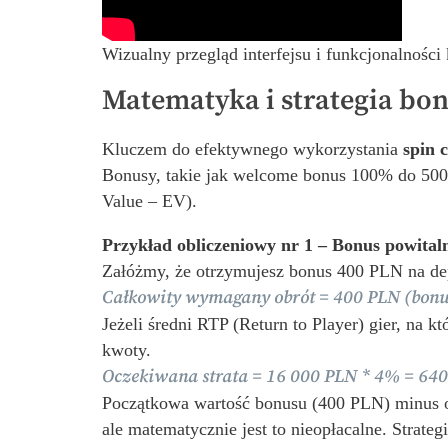
Wizualny przegląd interfejsu i funkcjonalności
Matematyka i strategia bon
Kluczem do efektywnego wykorzystania
spin 
Bonusy, takie jak welcome bonus 100% do 500
Value – EV).
Przykład obliczeniowy nr 1 – Bonus powital
Załóżmy, że otrzymujesz bonus 400 PLN na d
Całkowity wymagany obrót = 400 PLN (bonus
Jeżeli średni RTP (Return to Player) gier, na
kwoty.
Oczekiwana strata = 16 000 PLN * 4% = 640
Początkowa wartość bonusu (400 PLN) minus o
ale matematycznie jest to nieopłacalne. Strat