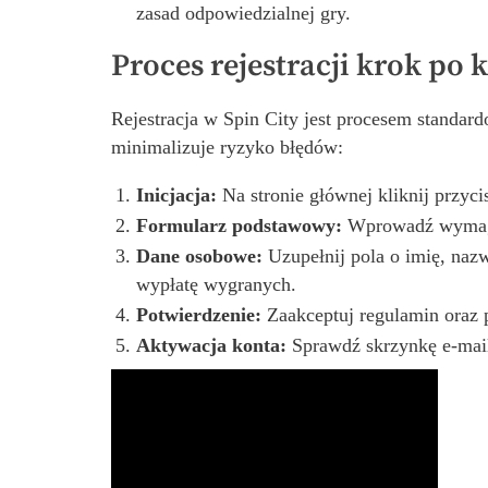
zasad odpowiedzialnej gry.
Proces rejestracji krok po 
Rejestracja w Spin City jest procesem standar
minimalizuje ryzyko błędów:
Inicjacja:
Na stronie głównej kliknij przycis
Formularz podstawowy:
Wprowadź wymagane
Dane osobowe:
Uzupełnij pola o imię, naz
wypłatę wygranych.
Potwierdzenie:
Zaakceptuj regulamin oraz po
Aktywacja konta:
Sprawdź skrzynkę e-mail