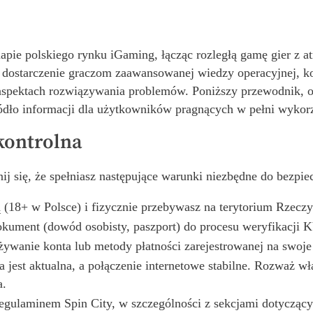
apie polskiego rynku iGaming, łącząc rozległą gamę gier z a
dostarczenie graczom zaawansowanej wiedzy operacyjnej, ko
spektach rozwiązywania problemów. Poniższy przewodnik, op
dło informacji dla użytkowników pragnących w pełni wykorzys
kontrolna
wnij się, że spełniasz następujące warunki niezbędne do bezpi
ą (18+ w Polsce) i fizycznie przebywasz na terytorium Rzeczyp
kument (dowód osobisty, paszport) do procesu weryfikacji
żywanie konta lub metody płatności zarejestrowanej na swoj
 jest aktualna, a połączenie internetowe stabilne. Rozważ w
a.
regulaminem Spin City, w szczególności z sekcjami dotyczą