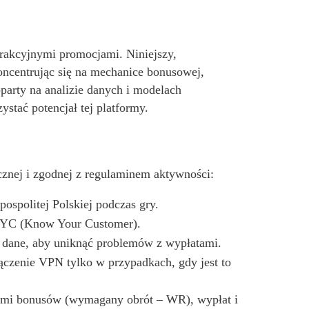
trakcyjnymi promocjami. Niniejszy,
ncentrując się na mechanice bonusowej,
arty na analizie danych i modelach
tać potencjał tej platformy.
ecznej i zgodnej z regulaminem aktywności:
ospolitej Polskiej podczas gry.
 KYC (Know Your Customer).
e dane, aby uniknąć problemów z wypłatami.
łączenie VPN tylko w przypadkach, gdy jest to
cymi bonusów (wymagany obrót – WR), wypłat i