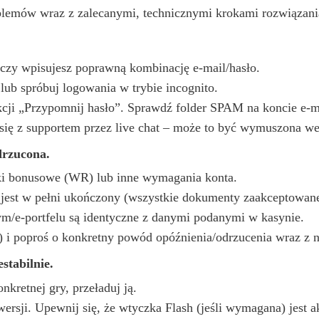
blemów wraz z zalecanymi, technicznymi krokami rozwiązani
 czy wpisujesz poprawną kombinację e-mail/hasło.
lub spróbuj logowania w trybie incognito.
nkcji „Przypomnij hasło”. Sprawdź folder SPAM na koncie e-m
j się z supportem przez live chat – może to być wymuszona w
drzucona.
nki bonusowe (WR) lub inne wymagania konta.
 jest w pełni ukończony (wszystkie dokumenty zaakceptowane
m/e-portfelu są identyczne z danymi podanymi w kasynie.
t) i poproś o konkretny powód opóźnienia/odrzucenia wraz z 
stabilnie.
nkretnej gry, przeładuj ją.
ersji. Upewnij się, że wtyczka Flash (jeśli wymagana) jest a