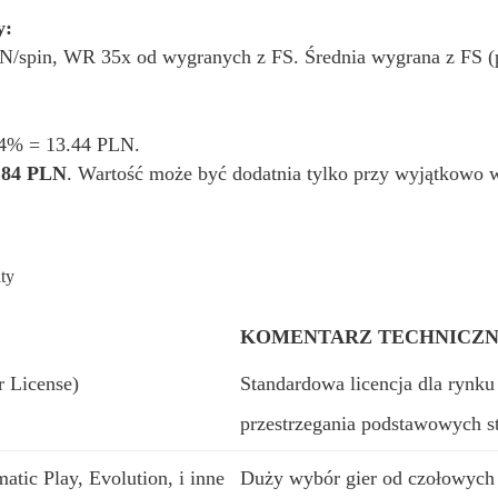
y:
N/spin, WR 35x od wygranych z FS. Średnia wygrana z FS (
 4% = 13.44 PLN.
.84 PLN
. Wartość może być dodatnia tylko przy wyjątkowo
ity
KOMENTARZ TECHNICZ
 License)
Standardowa licencja dla rynk
przestrzegania podstawowych s
tic Play, Evolution, i inne
Duży wybór gier od czołowych 