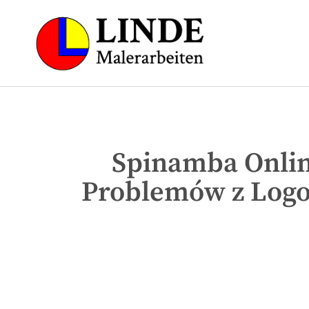
Spinamba Onli
Problemów z Logo