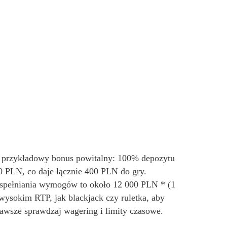
 przykładowy bonus powitalny: 100% depozytu
 PLN, co daje łącznie 400 PLN do gry.
 spełniania wymogów to około 12 000 PLN * (1
 wysokim RTP, jak blackjack czy ruletka, aby
awsze sprawdzaj wagering i limity czasowe.