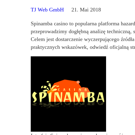
TJ Web GmbH
21. Mai 2018
Spinamba casino to popularna platforma hazard
przeprowadzimy dogłębną analizę techniczną, s
Celem jest dostarczenie wyczerpującego źródł
praktycznych wskazówek, odwiedź oficjalną st