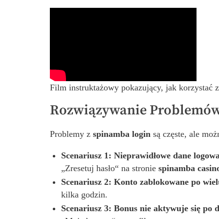
Film instruktażowy pokazujący, jak korzystać 
Rozwiązywanie Problemów 
Problemy z
spinamba login
są częste, ale moż
Scenariusz 1: Nieprawidłowe dane logowa
„Zresetuj hasło“ na stronie
spinamba casin
Scenariusz 2: Konto zablokowane po wie
kilka godzin.
Scenariusz 3: Bonus nie aktywuje się po 