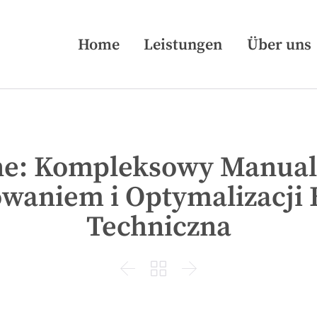
Home
Leistungen
Über uns
ne: Kompleksowy Manual
waniem i Optymalizacji 
Techniczna


