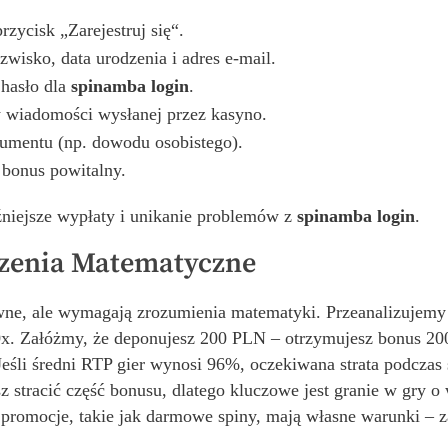
przycisk „Zarejestruj się“.
wisko, data urodzenia i adres e-mail.
 hasło dla
spinamba login
.
 w wiadomości wysłanej przez kasyno.
kumentu (np. dowodu osobistego).
bonus powitalny.
niejsze wypłaty i unikanie problemów z
spinamba login
.
czenia Matematyczne
ne, ale wymagają zrozumienia matematyki. Przeanalizujemy
. Załóżmy, że deponujesz 200 PLN – otrzymujesz bonus 200
śli średni RTP gier wynosi 96%, oczekiwana strata podczas
 stracić część bonusu, dlatego kluczowe jest granie w gry o
promocje, takie jak darmowe spiny, mają własne warunki – z