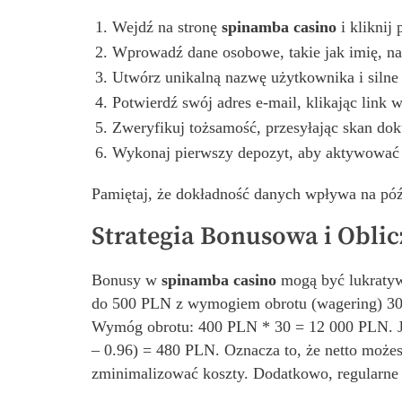
Wejdź na stronę
spinamba casino
i kliknij 
Wprowadź dane osobowe, takie jak imię, naz
Utwórz unikalną nazwę użytkownika i silne
Potwierdź swój adres e-mail, klikając link
Zweryfikuj tożsamość, przesyłając skan do
Wykonaj pierwszy depozyt, aby aktywować 
Pamiętaj, że dokładność danych wpływa na póź
Strategia Bonusowa i Obli
Bonusy w
spinamba casino
mogą być lukratyw
do 500 PLN z wymogiem obrotu (wagering) 30x
Wymóg obrotu: 400 PLN * 30 = 12 000 PLN. Je
– 0.96) = 480 PLN. Oznacza to, że netto możesz
zminimalizować koszty. Dodatkowo, regularne 