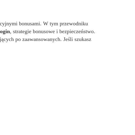
trakcyjnymi bonusami. W tym przewodniku
ogin
, strategie bonusowe i bezpieczeństwo.
ujących po zaawansowanych. Jeśli szukasz