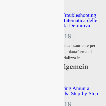
Deep Dive Tecnico: Troubleshooting
del Login Allinbet e Matematica delle
Scommesse – Guida Definitiva
8. Dezember 2018
Benvenuti nella guida tecnica esauriente per
https://allinbetit.org/, una piattaforma di
iGaming che si specializza in…
Posted in:
Allgemein
Manual for Mastering Amunra
Bonuses & Withdrawals: Step-by-Step
8. Dezember 2018