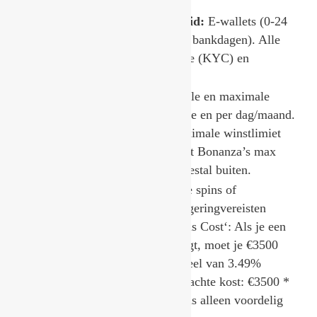
Stortingen zijn meestal direct.
Opnamemethodes & Snelheid:
E-wallets (0-24
uur), bankoverschrijving (1-5 bankdagen). Alle
opnames ondergaan verificatie (KYC) en
fraudescreening.
Limieten:
Controleer minimale en maximale
opnamebedragen per transactie en per dag/maand.
Veel casino’s hebben een maximale winstlimiet
per spin of bonusronde; Sweet Bonanza’s max
win van 21,175x valt hier meestal buiten.
Bonussen en Wagering:
Free spins of
stortingsbonussen hebben wageringvereisten
(bijv. 35x). Bereken de ‚Bonus Cost‘: Als je een
€100 bonus met 35x WR krijgt, moet je €3500
omzetten. Met een huisvoordeel van 3.49%
(100% – 96.51%), is de verwachte kost: €3500 *
0.0349 = €122.15. De bonus is alleen voordelig