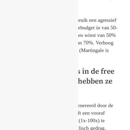
dit spel?
Vanwege de hoge volatiliteit, gebruik een agressief
maar veilig model: Stel een sessiebudget in van 50-
100 keer de basisinzet. Stop na een winst van 50%
van je startsaldo of een verlies van 70%. Verhoog
nooit je inzet na een verliesreeks (Martingale is
catastrofaal bij slots).
5. Zijn de multipliers in de free
spins willekeurig of hebben ze
een patroon?
Ze zijn volledig willekeurig, gegenereerd door de
RNG. Elk symbool dat landt heeft een vooraf
bepaalde kans om een multiplier (1x-100x) te
dragen. Er is geen patroon of cyclisch gedrag.