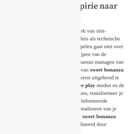
Conclusie: Van Empirie naar
Expert
Sweet Bonanza is een meesterwerk van slot-
engineering dat zowel casual spelers als technische
analytici aanspreekt. Succesvol spelen gaat niet over
geluk sturen, maar over het begrijpen van de
onderliggende wiskunde, het rigoureus managen van
je bankroll, en het slim benutten van
sweet bonanza
free spins
mogelijkheden. Door eerst uitgebreid te
oefenen in de
sweet bonanza free play
modus en de
principes uit deze gids toe te passen, transformeer je
van een passieve speler in een geïnformeerde
deelnemer. De reis naar het maximaliseren van je
winstpotentieel in deze populaire
sweet bonanza
slots
begint met kennis, gedisciplineerd door
technisch inzicht.