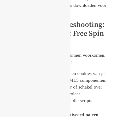
transactie- en spelgeschiedenis downloaden voor
eigen auditing.
Technische Troubleshooting:
Van Laadfouten tot Free Spin
Bugs
Problemen zijn zeldzaam maar kunnen voorkomen.
Hier is een systematische aanpak:
Spel laadt niet:
1) Wis cache en cookies van je
browser. 2) Update Flash/HTML5 componenten.
3) Probeer een andere browser of schakel over
naar de mobiele app. 4) Controleer
firewall/adblocker instellingen die scripts
blokkeren.
Free spins worden niet geactiveerd na een