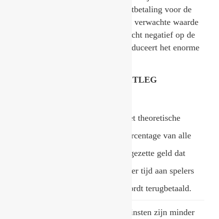
96.51% en een gemiddelde uitbetaling voor de
bonus van 100x je inzet, is de verwachte waarde
van de aankoop neutraal tot licht negatief op de
zeer lange termijn, maar introduceert het enorme
volatiliteit.
TECHNISCHE
WAARDE
UITLEG
SPECIFICATIE
RTP (Return to
96.51%
Het theoretische
Player)
(Standaard)
percentage van alle
ingezette geld dat
over tijd aan spelers
wordt terugbetaald.
Volatiliteit
Hoog (5/5)
Winsten zijn minder