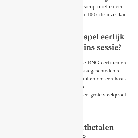
voor spelers met een zeer hoog risicoprofiel en een
bankroll die een direct verlies van 100x de inzet kan
absorberen.
8. Hoe weet ik of het spel eerlijk
is tijdens een free spins sessie?
Elke licentiehouder is verplicht de RNG-certificaten
openbaar te maken. Je kunt je sessiegeschiedenis
(uitkomst van elke cascade) gebruiken om een basis
chi-kwadraat test uit te voeren op
symboolfrequenties, hoewel dit een grote steekproef
vereist.
9. Kan ik mijn winst
automatisch laten uitbetalen