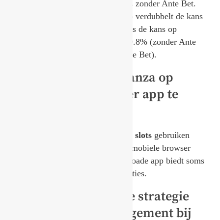
maar benaderd op 1 op 167 spins zonder Ante Bet.
Met Ante Bet (25% extra kosten) verdubbelt de kans
naar ~1 op 83. Over 1000 spins is de kans op
minstens één trigger ongeveer 99.8% (zonder Ante
Bet) en praktisch 100% (met Ante Bet).
3. Kan ik Sweet Bonanza op
mobiel spelen zonder app te
downloaden?
Ja. Alle moderne
sweet bonanza slots
gebruiken
HTML5 en draaien soepel in de mobiele browser
van je smartphone. Een gedownloade app biedt soms
betere prestaties en push-notificaties.
4. Wat is de optimale strategie
voor bankroll management bij