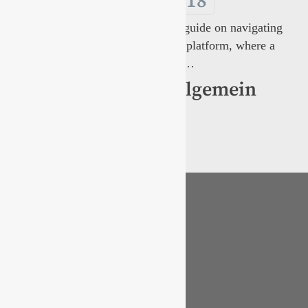
5. Dezember 2018
Welcome to this technical guide on navigating
the betzino casino online platform, where a
seamless…
Posted in:
Allgemein
Kontaktdaten
Waltroper Str. 10a
44359 Dortmund
Telefon: (0231) 33 76 46