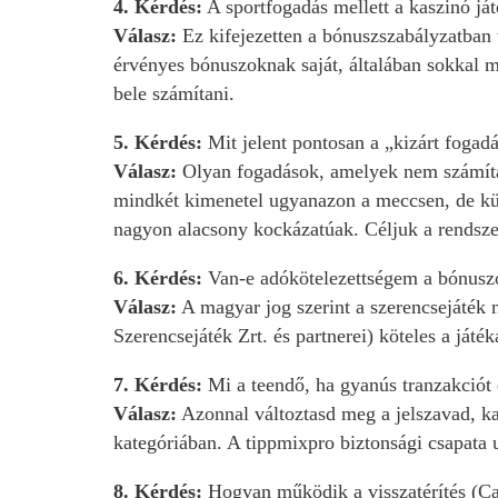
4. Kérdés:
A sportfogadás mellett a kaszinó j
Válasz:
Ez kifejezetten a bónuszszabályzatban
érvényes bónuszoknak saját, általában sokkal 
bele számítani.
5. Kérdés:
Mit jelent pontosan a „kizárt fogadá
Válasz:
Olyan fogadások, amelyek nem számítana
mindkét kimenetel ugyanazon a meccsen, de kü
nagyon alacsony kockázatúak. Céljuk a rendsze
6. Kérdés:
Van-e adókötelezettségem a bónusz
Válasz:
A magyar jog szerint a szerencsejáték 
Szerencsejáték Zrt. és partnerei) köteles a játé
7. Kérdés:
Mi a teendő, ha gyanús tranzakciót
Válasz:
Azonnal változtasd meg a jelszavad, kap
kategóriában. A tippmixpro biztonsági csapata 
8. Kérdés:
Hogyan működik a visszatérítés (C