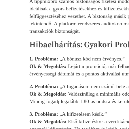
A tippmixpro számos biztonságos fizetési módot
ideálisak a gyors befizetésekhez és kifizetésekh
felfüggesztéséhez vezethet. A biztonság másik 
tekintendő. A platform rendszeres auditokon me
tranzakciók biztonságát.
Hibaelhárítás: Gyakori Pr
1. Probléma:
„A bónusz kód nem érvényes.”
Ok & Megoldás:
Lejárt a promóció, már felhas
érvényességi dátumát és a pontos aktiválási útm
2. Probléma:
„A fogadásom nem számít bele a
Ok & Megoldás:
Valószínűleg a minimális odds
Mindig fogadj legalább 1.80-as oddsra és kerüld
3. Probléma:
„A kifizetésem késik.”
Ok & Megoldás:
Első kifizetéskor a verifikác