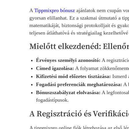
A
Tippmixpro bónusz
ajánlatok nem csupán von
gyorsan elillanhat. Ez a szakmai útmutató a t
matematikáját, biztonsági protokolljait és gyak
teljesen átláthatóvá és stratégiailag kezelhetőv
Mielőtt elkezdenéd: Ellenőr
Érvényes személyi azonosító:
A regisztráci
Címed igazolása:
A folyamat zökkenőmente
Kifizetési mód előzetes tisztázása:
Ismerd a
Fogadási preferenciák meghatározása:
A b
Bónuszszabályzat elolvasása:
A legfontosab
fogadástípusok.
A Regisztráció és Verifikác
A tippmixpro online fiók létrehozása az első lé