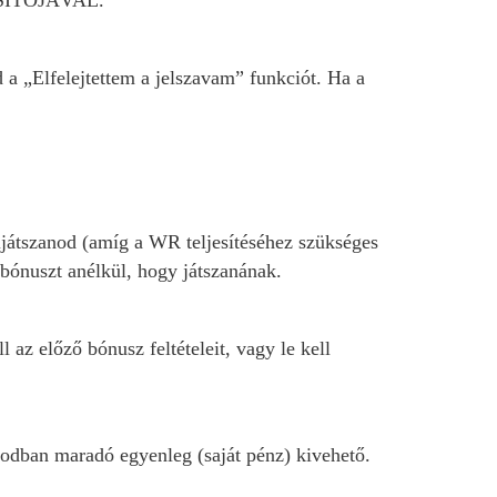
ONOSÍTÓJÁVAL.
d a „Elfelejtettem a jelszavam” funkciót. Ha a
játszanod (amíg a WR teljesítéséhez szükséges
bónuszt anélkül, hogy játszanának.
 az előző bónusz feltételeit, vagy le kell
odban maradó egyenleg (saját pénz) kivehető.