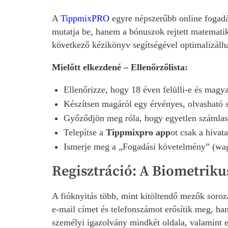
A
TippmixPRO
egyre népszerűbb online fogadá
mutatja be, hanem a bónuszok rejtett matematikáj
következő kézikönyv segítségével optimalizálha
Mielőtt elkezdené – Ellenőrzőlista:
Ellenőrizze, hogy 18 éven felülli-e és magya
Készítsen magáról egy érvényes, olvasható s
Győződjön meg róla, hogy egyetlen számlaszá
Telepítse a
Tippmixpro app
ot csak a hivat
Ismerje meg a „Fogadási követelmény” (wage
Regisztráció: A Biometriku
A fióknyitás több, mint kitöltendő mezők soroz
e-mail címet és telefonszámot erősítik meg, ha
személyi igazolvány mindkét oldala, valamint 