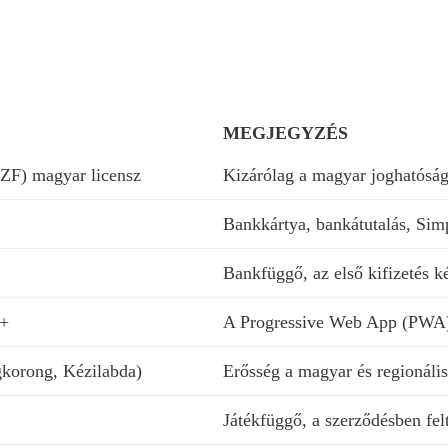
MEGJEGYZÉS
SZF) magyar licensz
Kizárólag a magyar joghatóság 
Bankkártya, bankátutalás, Sim
Bankfüggő, az első kifizetés k
3+
A Progressive Web App (PWA) a
gkorong, Kézilabda)
Erősség a magyar és regionáli
Játékfüggő, a szerződésben fel