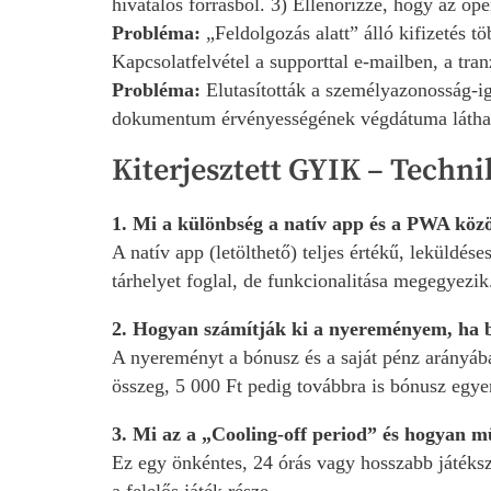
hivatalos forrásból. 3) Ellenőrizze, hogy az op
Probléma:
„Feldolgozás alatt” álló kifizetés t
Kapcsolatfelvétel a supporttal e-mailben, a tra
Probléma:
Elutasították a személyazonosság-i
dokumentum érvényességének végdátuma láthat
Kiterjesztett GYIK – Techni
1. Mi a különbség a natív app és a PWA kö
A natív app (letölthető) teljes értékű, leküld
tárhelyet foglal, de funkcionalitása megegyezik
2. Hogyan számítják ki a nyereményem, ha 
A nyereményt a bónusz és a saját pénz arányába
összeg, 5 000 Ft pedig továbbra is bónusz egy
3. Mi az a „Cooling-off period” és hogyan 
Ez egy önkéntes, 24 órás vagy hosszabb játékszü