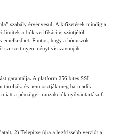
mla” szabály érvényesül. A kifizetések mindig a
i limitek a fiók verifikációs szintjétől
 is emelkedhet. Fontos, hogy a bónuszok
ból szerzett nyereményt visszavonják.
st garantálja. A platform 256 bites SSL
an tárolják, és nem osztják meg harmadik
 miatt a pénzügyi tranzakciók nyilvántartása 8
atait. 2) Telepítse újra a legfrissebb verziót a