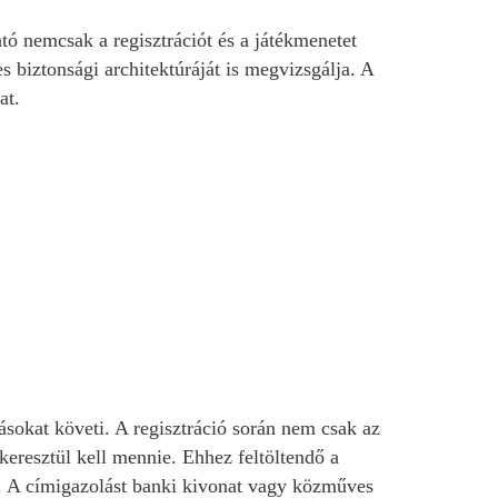
ó nemcsak a regisztrációt és a játékmenetet
s biztonsági architektúráját is megvizsgálja. A
at.
sokat követi. A regisztráció során nem csak az
eresztül kell mennie. Ehhez feltöltendő a
). A címigazolást banki kivonat vagy közműves