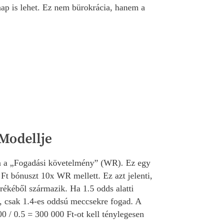
nap is lehet. Ez nem bürokrácia, hanem a
Modellje
ika a „Fogadási követelmény” (WR). Ez egy
Ft bónuszt 10x WR mellett. Ez azt jelenti,
rékéből származik. Ha 1.5 odds alatti
, csak 1.4-es oddsú meccsekre fogad. A
00 / 0.5 = 300 000 Ft-ot kell ténylegesen