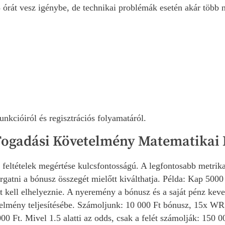
8 órát vesz igénybe, de technikai problémák esetén akár több 
kcióiról és regisztrációs folyamatáról.
 Fogadási Követelmény Matematikai 
 feltételek megértése kulcsfontosságú. A legfontosabb metr
gatni a bónusz összegét mielőtt kiválthatja. Példa: Kap 5000 
 kell elhelyeznie. A nyeremény a bónusz és a saját pénz keve
elmény teljesítésébe. Számoljunk: 10 000 Ft bónusz, 15x WR
00 Ft. Mivel 1.5 alatti az odds, csak a felét számolják: 150 0