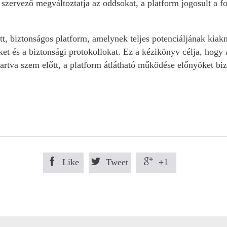
 szervező megváltoztatja az oddsokat, a platform jogosult a f
 biztonságos platform, amelynek teljes potenciáljának kiak
et és a biztonsági protokollokat. Ez a kézikönyv célja, hogy 
tartva szem előtt, a platform átlátható működése előnyöket biz



Like
Tweet
+1