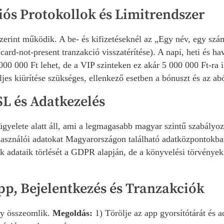
ós Protokollok és Limitrendszer
szerint működik. A be- és kifizetéseknél az „Egy név, egy szá
card-not-present tranzakció visszatérítése). A napi, heti és hav
 000 000 Ft lehet, de a VIP szinteken ez akár 5 000 000 Ft-ra
eljes kiürítése szükséges, ellenkező esetben a bónuszt és az a
SL és Adatkezelés
yelete alatt áll, ami a legmagasabb magyar szintű szabályozá
elhasználói adatokat Magyarországon található adatközpontokb
ik adataik törlését a GDPR alapján, de a könyvelési törvények
pp, Bejelentkezés és Tranzakciók
gy összeomlik.
Megoldás:
1) Törölje az app gyorsítótárát és ad