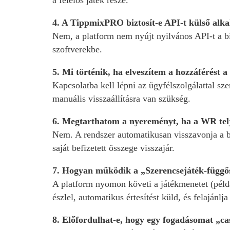
a felelős játék része.
4. A TippmixPRO biztosít-e API-t külső al
Nem, a platform nem nyújt nyilvános API-t a b
szoftverekbe.
5. Mi történik, ha elveszítem a hozzáférést a
Kapcsolatba kell lépni az ügyfélszolgálattal s
manuális visszaállításra van szükség.
6. Megtarthatom a nyereményt, ha a WR teljes
Nem. A rendszer automatikusan visszavonja a bón
saját befizetett összege visszajár.
7. Hogyan működik a „Szerencsejáték-függő
A platform nyomon követi a játékmenetet (példá
észlel, automatikus értesítést küld, és felajánlja
8. Előfordulhat-e, hogy egy fogadásomat „ca