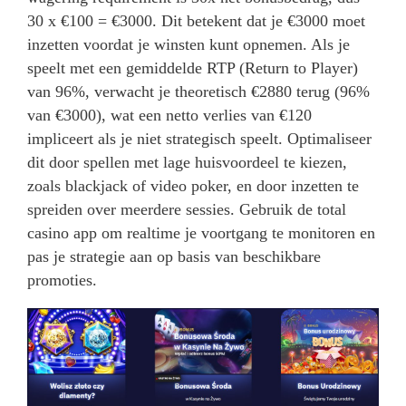
30 x €100 = €3000. Dit betekent dat je €3000 moet
inzetten voordat je winsten kunt opnemen. Als je
speelt met een gemiddelde RTP (Return to Player)
van 96%, verwacht je theoretisch €2880 terug (96%
van €3000), wat een netto verlies van €120
impliceert als je niet strategisch speelt. Optimaliseer
dit door spellen met lage huisvoordeel te kiezen,
zoals blackjack of video poker, en door inzetten te
spreiden over meerdere sessies. Gebruik de total
casino app om realtime je voortgang te monitoren en
pas je strategie aan op basis van beschikbare
promoties.