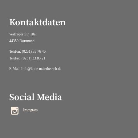
Kontaktdaten
Waltroper Str. 10a
44359 Dortmund
Telefon: (0231) 33 76 46
Telefax: (0231) 33 83 21
E-Mail: Info@linde-malerbetrieb.de
Social Media

Instagram