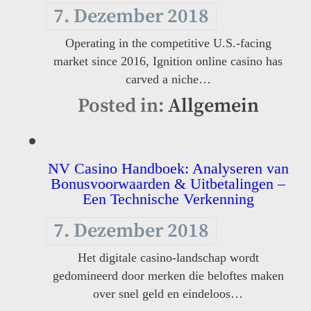
7. Dezember 2018
Operating in the competitive U.S.-facing
market since 2016, Ignition online casino has
carved a niche…
Posted in:
Allgemein
NV Casino Handboek: Analyseren van
Bonusvoorwaarden & Uitbetalingen –
Een Technische Verkenning
7. Dezember 2018
Het digitale casino-landschap wordt
gedomineerd door merken die beloftes maken
over snel geld en eindeloos…