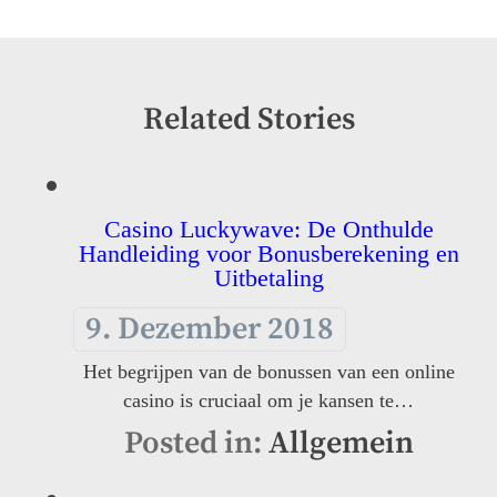
Related Stories
Casino Luckywave: De Onthulde
Handleiding voor Bonusberekening en
Uitbetaling
9. Dezember 2018
Het begrijpen van de bonussen van een online
casino is cruciaal om je kansen te…
Posted in:
Allgemein