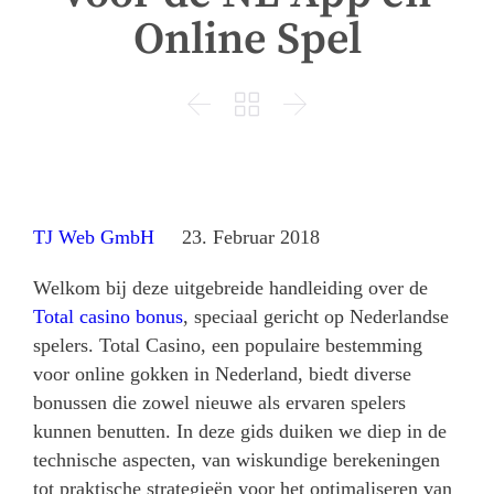
Online Spel



TJ Web GmbH
23. Februar 2018
Welkom bij deze uitgebreide handleiding over de
Total casino bonus
, speciaal gericht op Nederlandse
spelers. Total Casino, een populaire bestemming
voor online gokken in Nederland, biedt diverse
bonussen die zowel nieuwe als ervaren spelers
kunnen benutten. In deze gids duiken we diep in de
technische aspecten, van wiskundige berekeningen
tot praktische strategieën voor het optimaliseren van