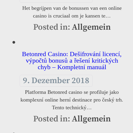
Het begrijpen van de bonussen van een online
casino is cruciaal om je kansen te…
Posted in:
Allgemein
Betonred Casino: Dešifrování licencí,
výpočtů bonusů a řešení kritických
chyb – Kompletní manuál
9. Dezember 2018
Platforma Betonred casino se profiluje jako
komplexní online herní destinace pro český trh.
Tento technický…
Posted in:
Allgemein