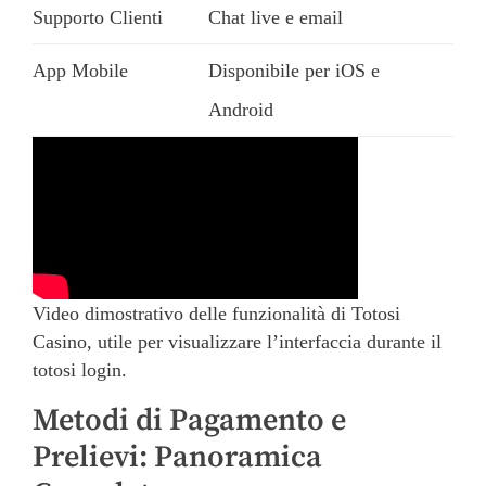
Supporto Clienti
Chat live e email
App Mobile
Disponibile per iOS e
Android
Video dimostrativo delle funzionalità di Totosi
Casino, utile per visualizzare l’interfaccia durante il
totosi login.
Metodi di Pagamento e
Prelievi: Panoramica