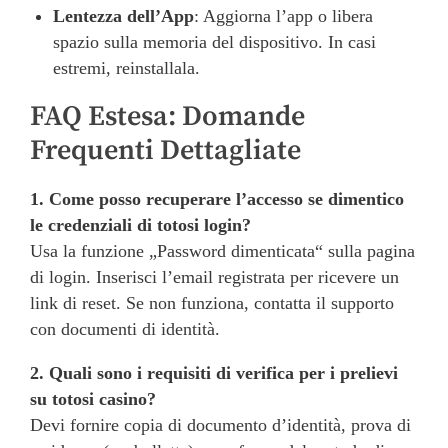
Lentezza dell’App
: Aggiorna l’app o libera
spazio sulla memoria del dispositivo. In casi
estremi, reinstallala.
FAQ Estesa: Domande
Frequenti Dettagliate
1. Come posso recuperare l’accesso se dimentico
le credenziali di totosi login?
Usa la funzione „Password dimenticata“ sulla pagina
di login. Inserisci l’email registrata per ricevere un
link di reset. Se non funziona, contatta il supporto
con documenti di identità.
2. Quali sono i requisiti di verifica per i prelievi
su totosi casino?
Devi fornire copia di documento d’identità, prova di