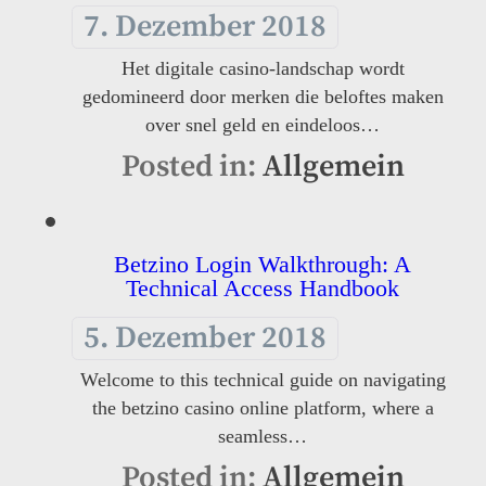
7. Dezember 2018
Het digitale casino-landschap wordt
gedomineerd door merken die beloftes maken
over snel geld en eindeloos…
Posted in:
Allgemein
Betzino Login Walkthrough: A
Technical Access Handbook
5. Dezember 2018
Welcome to this technical guide on navigating
the betzino casino online platform, where a
seamless…
Posted in:
Allgemein