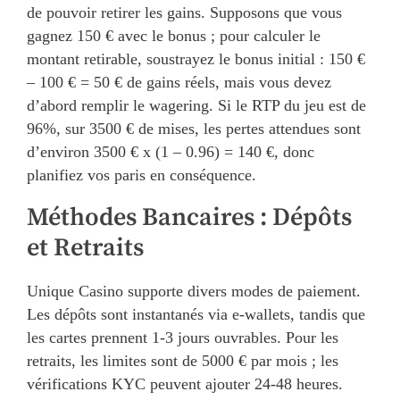
de pouvoir retirer les gains. Supposons que vous
gagnez 150 € avec le bonus ; pour calculer le
montant retirable, soustrayez le bonus initial : 150 €
– 100 € = 50 € de gains réels, mais vous devez
d’abord remplir le wagering. Si le RTP du jeu est de
96%, sur 3500 € de mises, les pertes attendues sont
d’environ 3500 € x (1 – 0.96) = 140 €, donc
planifiez vos paris en conséquence.
Méthodes Bancaires : Dépôts
et Retraits
Unique Casino supporte divers modes de paiement.
Les dépôts sont instantanés via e-wallets, tandis que
les cartes prennent 1-3 jours ouvrables. Pour les
retraits, les limites sont de 5000 € par mois ; les
vérifications KYC peuvent ajouter 24-48 heures.