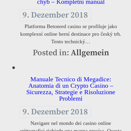
chyb – Kompletní manuál
9. Dezember 2018
Platforma Betonred casino se profiluje jako
komplexní online herní destinace pro český trh.
Tento technický…
Posted in:
Allgemein
Manuale Tecnico di Megadice:
Anatomia di un Crypto Casino –
Sicurezza, Strategie e Risoluzione
Problemi
9. Dezember 2018
Navigare nel mondo dei casino online
crittografici richiede una mappa precisa. Questa