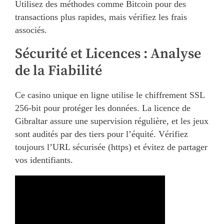
Utilisez des méthodes comme Bitcoin pour des
transactions plus rapides, mais vérifiez les frais
associés.
Sécurité et Licences : Analyse
de la Fiabilité
Ce casino unique en ligne utilise le chiffrement SSL
256-bit pour protéger les données. La licence de
Gibraltar assure une supervision régulière, et les jeux
sont audités par des tiers pour l’équité. Vérifiez
toujours l’URL sécurisée (https) et évitez de partager
vos identifiants.