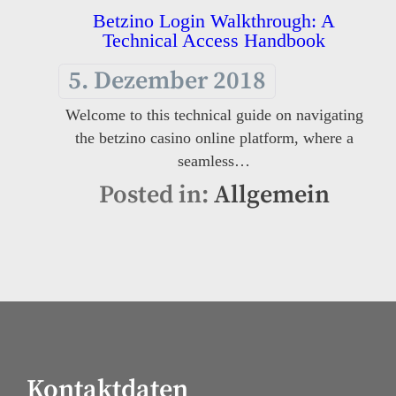
Betzino Login Walkthrough: A
Technical Access Handbook
5. Dezember 2018
Welcome to this technical guide on navigating
the betzino casino online platform, where a
seamless…
Posted in:
Allgemein
Kontaktdaten