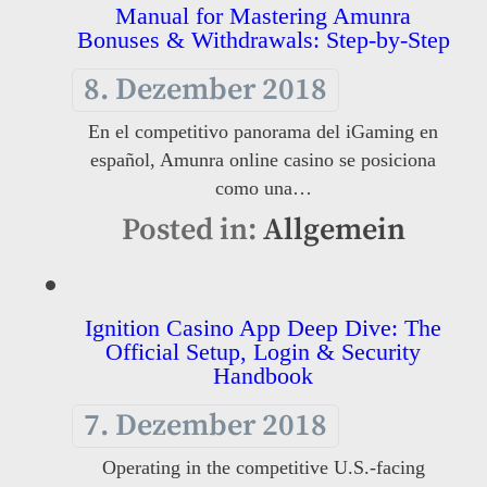
Manual for Mastering Amunra
Bonuses & Withdrawals: Step-by-Step
8. Dezember 2018
En el competitivo panorama del iGaming en
español, Amunra online casino se posiciona
como una…
Posted in:
Allgemein
Ignition Casino App Deep Dive: The
Official Setup, Login & Security
Handbook
7. Dezember 2018
Operating in the competitive U.S.-facing