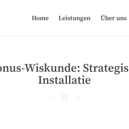
Home
Leistungen
Über uns
onus-Wiskunde: Strategis
Installatie


