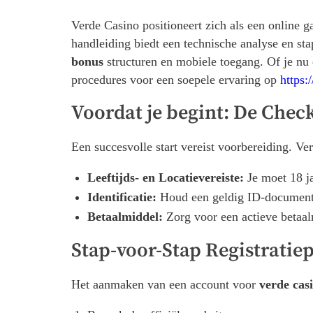
Verde Casino positioneert zich als een online 
handleiding biedt een technische analyse en sta
bonus
structuren en mobiele toegang. Of je nu e
procedures voor een soepele ervaring op
https:
Voordat je begint: De Check
Een succesvolle start vereist voorbereiding. Ver
Leeftijds- en Locatievereiste:
Je moet 18 ja
Identificatie:
Houd een geldig ID-document (p
Betaalmiddel:
Zorg voor een actieve betaal
Stap-voor-Stap Registratie
Het aanmaken van een account voor
verde cas