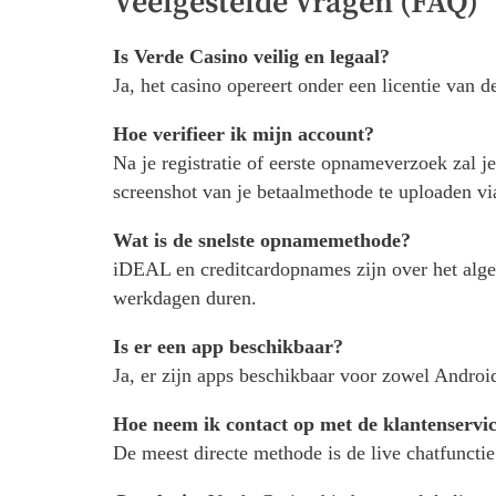
Veelgestelde Vragen (FAQ)
Is Verde Casino veilig en legaal?
Ja, het casino opereert onder een licentie van
Hoe verifieer ik mijn account?
Na je registratie of eerste opnameverzoek zal 
screenshot van je betaalmethode te uploaden vi
Wat is de snelste opnamemethode?
iDEAL en creditcardopnames zijn over het alge
werkdagen duren.
Is er een app beschikbaar?
Ja, er zijn apps beschikbaar voor zowel Android
Hoe neem ik contact op met de klantenservi
De meest directe methode is de live chatfunctie