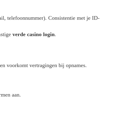
il, telefoonnummer). Consistentie met je ID-
mstige
verde casino login
.
ten voorkomt vertragingen bij opnames.
ermen aan.