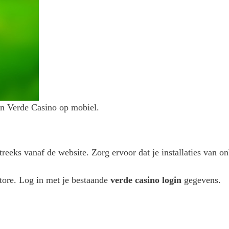
an Verde Casino op mobiel.
eks vanaf de website. Zorg ervoor dat je installaties van on
tore. Log in met je bestaande
verde casino login
gegevens.