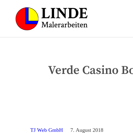
Verde Casino B
TJ Web GmbH
7. August 2018