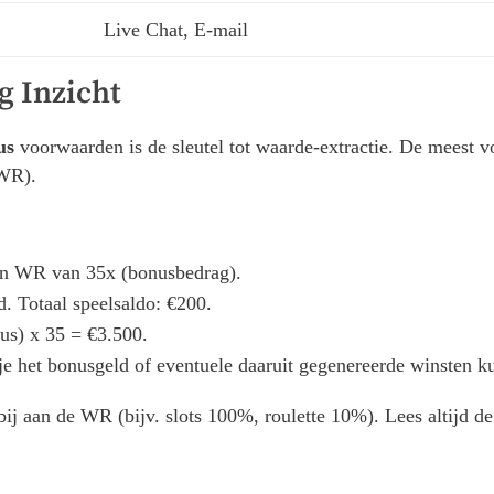
Live Chat, E-mail
g Inzicht
us
voorwaarden is de sleutel tot waarde-extractie. De meest
(WR).
en WR van 35x (bonusbedrag).
. Totaal speelsaldo: €200.
us) x 35 = €3.500.
 je het bonusgeld of eventuele daaruit gegenereerde winsten 
bij aan de WR (bijv. slots 100%, roulette 10%). Lees altijd 