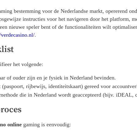
gaming bestemming voor de Nederlandse markt, opererend onde
psgewijze instructies voor het navigeren door het platform, 
en nieuwe speler bent of de functionaliteiten wilt optimaliser
//verdecasino.nl/
.
list
ifieer het volgende:
ar of ouder zijn en je fysiek in Nederland bevinden.
aspoort, rijbewijs, identiteitskaart) gereed voor accountver
methode die in Nederland wordt geaccepteerd (bijv. iDEAL, c
proces
ino online
gaming is eenvoudig: