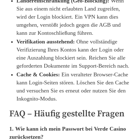
Ländereinschränkung (Geo-Blocking):
Wenn
Sie aus einem nicht erlaubten Land zugreifen,
wird der Login blockiert. Ein VPN kann dies
umgehen, verstößt jedoch gegen die AGB und
kann zur Kontoschließung führen.
Verifikation ausstehend:
Ohne vollständige
Verifizierung Ihres Kontos kann der Login oder
eine Auszahlung blockiert sein. Reichen Sie alle
geforderten Dokumente im Support-Bereich nach.
Cache & Cookies:
Ein veralteter Browser-Cache
kann Login-Seiten stören. Löschen Sie den Cache
und versuchen Sie es erneut oder nutzen Sie den
Inkognito-Modus.
FAQ – Häufig gestellte Fragen
1. Wie kann ich mein Passwort bei Verde Casino
zurücksetzen?