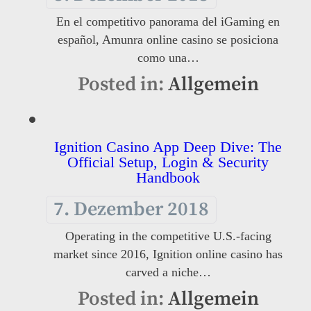
En el competitivo panorama del iGaming en
español, Amunra online casino se posiciona
como una…
Posted in:
Allgemein
Ignition Casino App Deep Dive: The
Official Setup, Login & Security
Handbook
7. Dezember 2018
Operating in the competitive U.S.-facing
market since 2016, Ignition online casino has
carved a niche…
Posted in:
Allgemein