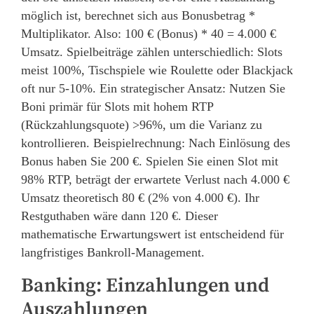
möglich ist, berechnet sich aus Bonusbetrag *
Multiplikator. Also: 100 € (Bonus) * 40 = 4.000 €
Umsatz. Spielbeiträge zählen unterschiedlich: Slots
meist 100%, Tischspiele wie Roulette oder Blackjack
oft nur 5-10%. Ein strategischer Ansatz: Nutzen Sie
Boni primär für Slots mit hohem RTP
(Rückzahlungsquote) >96%, um die Varianz zu
kontrollieren. Beispielrechnung: Nach Einlösung des
Bonus haben Sie 200 €. Spielen Sie einen Slot mit
98% RTP, beträgt der erwartete Verlust nach 4.000 €
Umsatz theoretisch 80 € (2% von 4.000 €). Ihr
Restguthaben wäre dann 120 €. Dieser
mathematische Erwartungswert ist entscheidend für
langfristiges Bankroll-Management.
Banking: Einzahlungen und
Auszahlungen