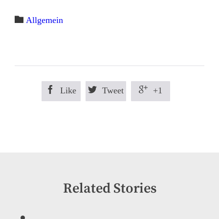
Category

Allgemein



Like
Tweet
+1
Related Stories