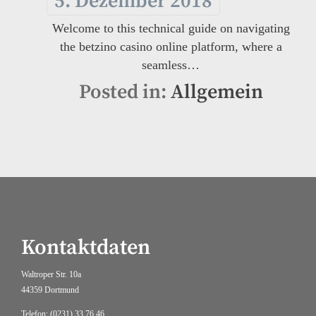
5. Dezember 2018
Welcome to this technical guide on navigating
the betzino casino online platform, where a
seamless…
Posted in:
Allgemein
Kontaktdaten
Waltroper Str. 10a
44359 Dortmund
Telefon: (0231) 33 76 46