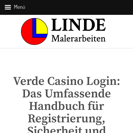
Menü
Verde Casino Login:
Das Umfassende
Handbuch für
Registrierung,
Sicherheit und