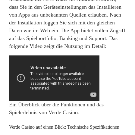
dass Sie in den Geräteeinstellungen das Installieren
von Apps aus unbekannten Quellen erlauben. Nach
der Installation loggen Sie sich mit den gleichen
Daten wie im Web ein. Die App bietet vollen Zugriff
auf das Spielportfolio, Banking und Support. Das
folgende Video zeigt die Nutzung im Detail:
Ein Überblick über die Funktionen und das
Spielerlebnis von Verde Casino.
Verde Casino auf einen Blick: Technische Spezifikationen