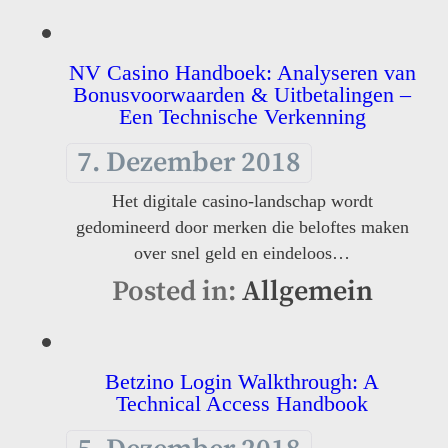
NV Casino Handboek: Analyseren van
Bonusvoorwaarden & Uitbetalingen –
Een Technische Verkenning
7. Dezember 2018
Het digitale casino-landschap wordt
gedomineerd door merken die beloftes maken
over snel geld en eindeloos…
Posted in:
Allgemein
Betzino Login Walkthrough: A
Technical Access Handbook