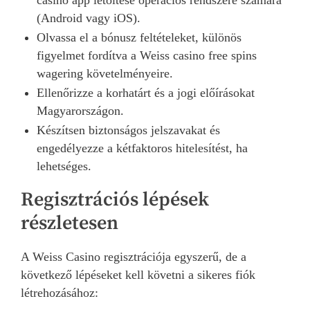
(Android vagy iOS).
Olvassa el a bónusz feltételeket, különös
figyelmet fordítva a Weiss casino free spins
wagering követelményeire.
Ellenőrizze a korhatárt és a jogi előírásokat
Magyarországon.
Készítsen biztonságos jelszavakat és
engedélyezze a kétfaktoros hitelesítést, ha
lehetséges.
Regisztrációs lépések
részletesen
A Weiss Casino regisztrációja egyszerű, de a
következő lépéseket kell követni a sikeres fiók
létrehozásához: