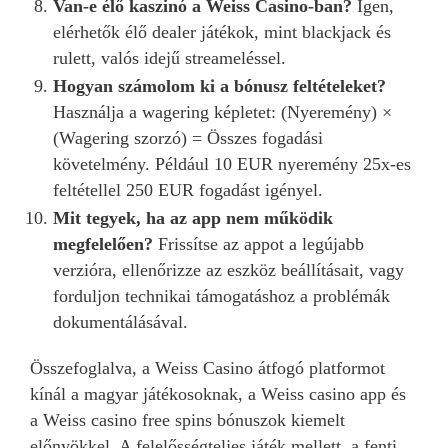
Van-e élő kaszinó a Weiss Casino-ban?
Igen,
elérhetők élő dealer játékok, mint blackjack és
rulett, valós idejű streameléssel.
Hogyan számolom ki a bónusz feltételeket?
Használja a wagering képletet: (Nyeremény) ×
(Wagering szorzó) = Összes fogadási
követelmény. Például 10 EUR nyeremény 25x-es
feltétellel 250 EUR fogadást igényel.
Mit tegyek, ha az app nem működik
megfelelően?
Frissítse az appot a legújabb
verzióra, ellenőrizze az eszköz beállításait, vagy
forduljon technikai támogatáshoz a problémák
dokumentálásával.
Összefoglalva, a Weiss Casino átfogó platformot
kínál a magyar játékosoknak, a Weiss casino app és
a Weiss casino free spins bónuszok kiemelt
előnyökkel. A felelősségteljes játék mellett, a fenti