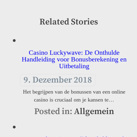
Related Stories
Casino Luckywave: De Onthulde
Handleiding voor Bonusberekening en
Uitbetaling
9. Dezember 2018
Het begrijpen van de bonussen van een online
casino is cruciaal om je kansen te…
Posted in:
Allgemein