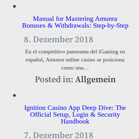
Manual for Mastering Amunra
Bonuses & Withdrawals: Step-by-Step
8. Dezember 2018
En el competitivo panorama del iGaming en
español, Amunra online casino se posiciona
como una…
Posted in:
Allgemein
Ignition Casino App Deep Dive: The
Official Setup, Login & Security
Handbook
7. Dezember 2018