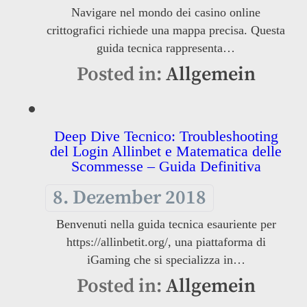
Navigare nel mondo dei casino online
crittografici richiede una mappa precisa. Questa
guida tecnica rappresenta…
Posted in:
Allgemein
Deep Dive Tecnico: Troubleshooting
del Login Allinbet e Matematica delle
Scommesse – Guida Definitiva
8. Dezember 2018
Benvenuti nella guida tecnica esauriente per
https://allinbetit.org/, una piattaforma di
iGaming che si specializza in…
Posted in:
Allgemein