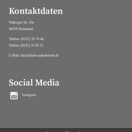
Kontaktdaten
Waltroper Str. 10a
44359 Dortmund
Telefon: (0231) 33 76 46
Telefax: (0231) 33 83 21
E-Mail: Info@linde-malerbetrieb.de
Social Media

Instagram