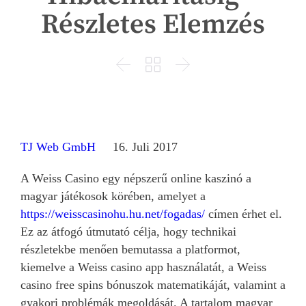
Részletes Elemzés



TJ Web GmbH
16. Juli 2017
A Weiss Casino egy népszerű online kaszinó a
magyar játékosok körében, amelyet a
https://weisscasinohu.hu.net/fogadas/
címen érhet el.
Ez az átfogó útmutató célja, hogy technikai
részletekbe menően bemutassa a platformot,
kiemelve a Weiss casino app használatát, a Weiss
casino free spins bónuszok matematikáját, valamint a
gyakori problémák megoldását. A tartalom magyar