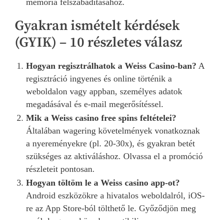
memória felszabadításához.
Gyakran ismételt kérdések
(GYIK) – 10 részletes válasz
Hogyan regisztrálhatok a Weiss Casino-ban?
A
regisztráció ingyenes és online történik a
weboldalon vagy appban, személyes adatok
megadásával és e-mail megerősítéssel.
Mik a Weiss casino free spins feltételei?
Általában wagering követelmények vonatkoznak
a nyereményekre (pl. 20-30x), és gyakran betét
szükséges az aktiváláshoz. Olvassa el a promóció
részleteit pontosan.
Hogyan töltöm le a Weiss casino app-ot?
Android eszközökre a hivatalos weboldalról, iOS-
re az App Store-ból tölthető le. Győződjön meg