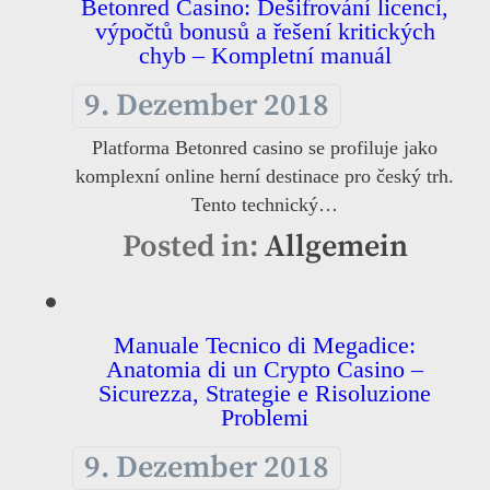
Betonred Casino: Dešifrování licencí,
výpočtů bonusů a řešení kritických
chyb – Kompletní manuál
9. Dezember 2018
Platforma Betonred casino se profiluje jako
komplexní online herní destinace pro český trh.
Tento technický…
Posted in:
Allgemein
Manuale Tecnico di Megadice:
Anatomia di un Crypto Casino –
Sicurezza, Strategie e Risoluzione
Problemi
9. Dezember 2018